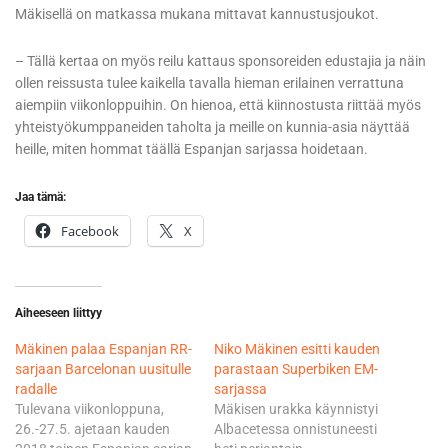
Mäkisellä on matkassa mukana mittavat kannustusjoukot.
– Tällä kertaa on myös reilu kattaus sponsoreiden edustajia ja näin
ollen reissusta tulee kaikella tavalla hieman erilainen verrattuna
aiempiin viikonloppuihin. On hienoa, että kiinnostusta riittää myös
yhteistyökumppaneiden taholta ja meille on kunnia-asia näyttää
heille, miten hommat täällä Espanjan sarjassa hoidetaan.
Jaa tämä:
Facebook
X
Aiheeseen liittyy
Mäkinen palaa Espanjan RR-
Niko Mäkinen esitti kauden
sarjaan Barcelonan uusitulle
parastaan Superbiken EM-
radalle
sarjassa
Tulevana viikonloppuna,
Mäkisen urakka käynnistyi
26.-27.5. ajetaan kauden
Albacetessa onnistuneesti