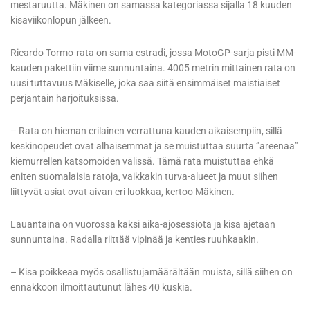
mestaruutta. Mäkinen on samassa kategoriassa sijalla 18 kuuden
kisaviikonlopun jälkeen.
Ricardo Tormo-rata on sama estradi, jossa MotoGP-sarja pisti MM-
kauden pakettiin viime sunnuntaina. 4005 metrin mittainen rata on
uusi tuttavuus Mäkiselle, joka saa siitä ensimmäiset maistiaiset
perjantain harjoituksissa.
– Rata on hieman erilainen verrattuna kauden aikaisempiin, sillä
keskinopeudet ovat alhaisemmat ja se muistuttaa suurta ”areenaa”
kiemurrellen katsomoiden välissä. Tämä rata muistuttaa ehkä
eniten suomalaisia ratoja, vaikkakin turva-alueet ja muut siihen
liittyvät asiat ovat aivan eri luokkaa, kertoo Mäkinen.
Lauantaina on vuorossa kaksi aika-ajosessiota ja kisa ajetaan
sunnuntaina. Radalla riittää vipinää ja kenties ruuhkaakin.
– Kisa poikkeaa myös osallistujamäärältään muista, sillä siihen on
ennakkoon ilmoittautunut lähes 40 kuskia.