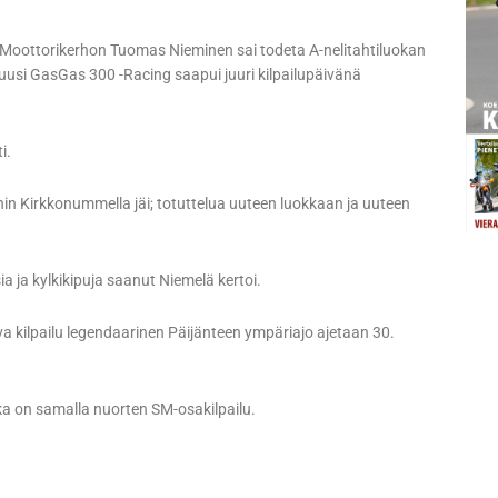
n Moottorikerhon Tuomas Nieminen sai todeta A-nelitahtiluokan
usi GasGas 300 -Racing saapui juuri kilpailupäivänä
i.
ihin Kirkkonummella jäi; totuttelua uuteen luokkaan ja uuteen
ia ja kylkikipuja saanut Niemelä kertoi.
a kilpailu legendaarinen Päijänteen ympäriajo ajetaan 30.
a on samalla nuorten SM-osakilpailu.