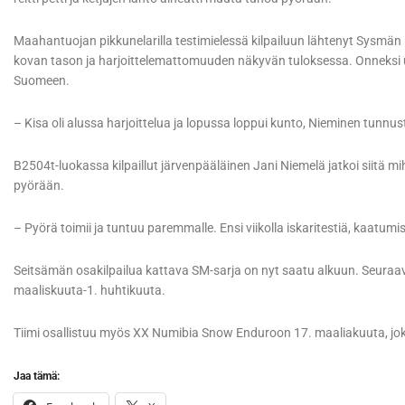
Maahantuojan pikkunelarilla testimielessä kilpailuun lähtenyt Sysmä
kovan tason ja harjoittelemattomuuden näkyvän tuloksessa. Onneksi u
Suomeen.
– Kisa oli alussa harjoittelua ja lopussa loppui kunto, Nieminen tunnust
B2504t-luokassa kilpaillut järvenpääläinen Jani Niemelä jatkoi siitä m
pyörään.
– Pyörä toimii ja tuntuu paremmalle. Ensi viikolla iskaritestiä, kaatumis
Seitsämän osakilpailua kattava SM-sarja on nyt saatu alkuun. Seuraav
maaliskuuta-1. huhtikuuta.
Tiimi osallistuu myös XX Numibia Snow Enduroon 17. maaliakuuta, jok
Jaa tämä: