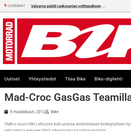
Valsarna päätti runkosarjan voittoputkeen
UUSIMMAT
Uutiset
Yhteystiedot
Tilaa Bike
Bike-digilehti
Mad-Croc GasGas Teamilla
5 maaliskuun, 2012
Bike
VMK:n nuori Ville Lehtonen koki uransa ensimmäisen keskeytyksen hyv
reitti petti ja ketjujen lähtö aiheutti muuta tuhoa pyörään.