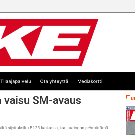
Tilaajapalvelu
Ota yhteyttä
Mediakortti
 vaisu SM-avaus
U
iltä sijoituksilta B125-luokassa, kun auringon pehmittämä