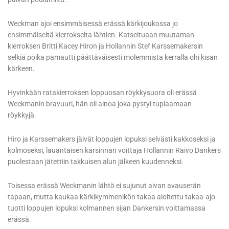
Weckman ajoi ensimmäisessä erässä kärkijoukossa jo
ensimmäiseltä kierrokselta lähtien. Katseltuaan muutaman
kierroksen Britti Kacey Hiron ja Hollannin Stef Karssemakersin
selkiä poika pamautti päättäväisesti molemmista kerralla ohi kisan
kärkeen.
Hyvinkään ratakierroksen loppuosan röykkysuora oli erässä
Weckmanin bravuuri, hän oli ainoa joka pystyi tuplaamaan
röykkyjä.
Hiro ja Karssemakers jäivät loppujen lopuksi selvästi kakkoseksi ja
kolmoseksi, lauantaisen karsinnan voittaja Hollannin Raivo Dankers
puolestaan jätettiin takkuisen alun jälkeen kuudenneksi.
Toisessa erässä Weckmanin lähtö ei sujunut aivan avauserän
tapaan, mutta kaukaa kärkikymmenikön takaa aloitettu takaa-ajo
tuotti loppujen lopuksi kolmannen sijan Dankersin voittamassa
erässä.