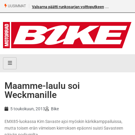
UUSIMMAT
Valsarna päätti runkosarjan voittoputkeen
Älä missaa täm
numeroa!
Maamme-laulu soi
Weckmanille
5 toukokuun, 2013
Bike
EMX85-luokassa Kim Savaste ajoi myöskin kärkikamppailuissa,
mutta toisen erän viimeisen kierroksen epäonni suisti Savasteen
päivän podiumilta.