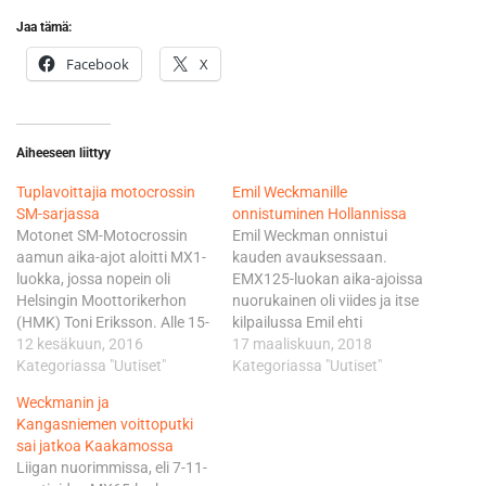
Jaa tämä:
Facebook
X
Aiheeseen liittyy
Tuplavoittajia motocrossin
Emil Weckmanille
SM-sarjassa
onnistuminen Hollannissa
Motonet SM-Motocrossin
Emil Weckman onnistui
aamun aika-ajot aloitti MX1-
kauden avauksessaan.
luokka, jossa nopein oli
EMX125-luokan aika-ajoissa
Helsingin Moottorikerhon
nuorukainen oli viides ja itse
(HMK) Toni Eriksson. Alle 15-
kilpailussa Emil ehti
vuotiaiden MXC/A-luokassa
12 kesäkuun, 2016
ruutulipulle toisena, ajaen
17 maaliskuun, 2018
kovinta kyytiä piti yllä Sipoon
Kategoriassa "Uutiset"
kilpailun nopeimman
Kategoriassa "Uutiset"
Moottorikerhon Emil
kierrosajan nimiinsä.
Weckmanin ja
Weckman. Ajojärjestyksessä
Kilpailun voitti Itävallan Rene
Kangasniemen voittoputki
kolmantena olleen MX2-
Hofer ja kolmanneksi ajoi
sai jatkoa Kaakamossa
luokan nopein oli Orimattilan
Mario Lucas Sanz.
Liigan nuorimmissa, eli 7-11-
Moottorikerhon Juuso
Suomalaisista Wiljam Malin