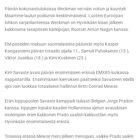
Päivän kokonaistuloksissa Weckman vei näin voiton ja kuunteli
Maamme-laulun podiumin keskimmäisenä. Luoteis-Euroopan
lohkon sarjatilanteessa Weckman on Hyvinkään kisan jälkeen
kakkosena tasapistein kärkipojan, Ruotsin Anton Nagyn kanssa.
EM-pisteiden makuun suomalaisista pääsivät myös Kasper
Kangasniemi päivän totaalin sijalla 11., Samuli Puhakainen (13.),
Viktor Juselius (18.) ja Kimi Koskinen (23.).
Kim Savaste avasi päivän ensimmäisen eränsä EMX85-luokassa
nappistartilla. Ensimmäisen kierroksen päätteeksi Savasteen edellä
ajoi vain luokkaa totaalisesti hallinnut Britti Conrad Mewse.
Erän loppupuolen Savaste kamppaili tiukasti Belgian Jorge Pradon
kanssa, loppujen lopuksi kauden Hollannissa ajetun avauskisan
molempien erien kakkonen Prado saalisti kakkostilan myös
Hyvinkään ensimmäisestä erästä.
Toisessa erässä Mewse meni jälleen menojaan, vaikka Prado saikin