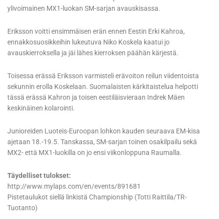
ylivoimainen MX1-luokan SM-sarjan avauskisassa.
Eriksson voitti ensimmäisen erän ennen Eestin Erki Kahroa,
ennakkosuosikkeihin lukeutuva Niko Koskela kaatui jo
avauskierroksella ja jäi lähes kierroksen päähän kärjestä.
Toisessa erässä Eriksson varmisteli erävoiton reilun viidentoista
sekunnin erolla Koskelaan. Suomalaisten kärkitaistelua helpotti
tässä erässä Kahron ja toisen eestiläisvieraan Indrek Mäen
keskinäinen kolarointi.
Junioreiden Luoteis-Euroopan lohkon kauden seuraava EM-kisa
ajetaan 18.-19.5. Tanskassa, SM-sarjan toinen osakilpailu sekä
MX2- että MX1-luokilla on jo ensi viikonloppuna Raumalla.
Täydelliset tulokset:
http://www.mylaps.com/en/events/891681
Pistetaulukot siellä linkistä Championship (Totti Raittila/TR-
Tuotanto)