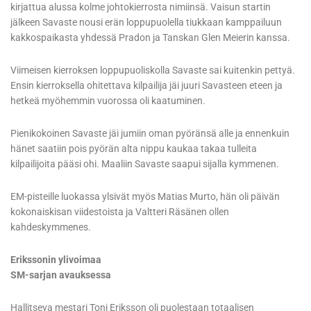
kirjattua alussa kolme johtokierrosta nimiinsä. Vaisun startin
jälkeen Savaste nousi erän loppupuolella tiukkaan kamppailuun
kakkospaikasta yhdessä Pradon ja Tanskan Glen Meierin kanssa.
Viimeisen kierroksen loppupuoliskolla Savaste sai kuitenkin pettyä.
Ensin kierroksella ohitettava kilpailija jäi juuri Savasteen eteen ja
hetkeä myöhemmin vuorossa oli kaatuminen.
Pienikokoinen Savaste jäi jumiin oman pyöränsä alle ja ennenkuin
hänet saatiin pois pyörän alta nippu kaukaa takaa tulleita
kilpailijoita pääsi ohi. Maaliin Savaste saapui sijalla kymmenen.
EM-pisteille luokassa ylsivät myös Matias Murto, hän oli päivän
kokonaiskisan viidestoista ja Valtteri Räsänen ollen
kahdeskymmenes.
Erikssonin ylivoimaa
SM-sarjan avauksessa
Hallitseva mestari Toni Eriksson oli puolestaan totaalisen