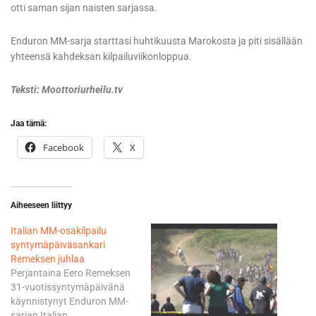
otti saman sijan naisten sarjassa.
Enduron MM-sarja starttasi huhtikuusta Marokosta ja piti sisällään
yhteensä kahdeksan kilpailuviikonloppua.
Teksti: Moottoriurheilu.tv
Jaa tämä:
Facebook
X
Aiheeseen liittyy
Italian MM-osakilpailu
syntymäpäiväsankari
Remeksen juhlaa
Perjantaina Eero Remeksen
31-vuotissyntymäpäivänä
käynnistynyt Enduron MM-
sarjan Italian