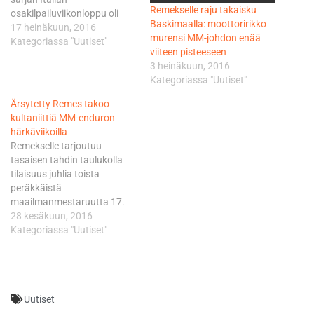
Remekselle raju takaisku
osakilpailuviikonloppu oli
Baskimaalla: moottoririkko
yhtä suomalaisjuhlaa. MM-
17 heinäkuun, 2016
murensi MM-johdon enää
sarjan E1-luokkaa johtava
Kategoriassa "Uutiset"
viiteen pisteeseen
Remes jatkoi tänään eilen
3 heinäkuun, 2016
aloittamaansa
Kategoriassa "Uutiset"
voittokulkuaan juuri
päättyneessä kauden
Ärsytetty Remes takoo
toiseksi viimeisessä enduron
kultaniittiä MM-enduron
MM-osakilpailussa. Eilisen
härkäviikoilla
tapaan pisimmän korren
Remekselle tarjoutuu
vienyt suomalainen jätti
tasaisen tahdin taulukolla
pahimman vastustajansa
tilaisuus juhlia toista
Britti Nathan Watsonin
peräkkäistä
toiseksi. Kolmanneksi
maailmanmestaruutta 17.
sijoittui Watsonin maanmies
heinäkuuta Italian
28 kesäkuun, 2016
Daniel McCanney. Nyt
Fabrianossa, mikä olisi
Kategoriassa "Uutiset"
Remes kumppaneineen…
tietysti maantieteellisestikin
mannaa työnantaja TM:lle.
Remeksellä on 30 pisteen etu
puolellaan ainoaan
Uutiset
uhkaajaan, eli britti Nathan
Watsoniin tultaessa