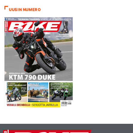
tulevana viikonvaihteena
UUSIN NUMERO
Baskimaan Cordexolassa
ajettavaan Espanjan
GP:hen. Voitosta tilille
kilahtaa 20 pistettä. Eli jos
Remekseltä löytyy…