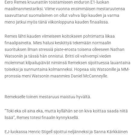
Eero Remes kruunattiin toistamiseen enduron E1-luokan
maailmanmestariksi. Viime vuonna ensimmäisen mestaruutensa
saavuttanut suomalainen on ollut vahva läpi kauden ja varma
meno jatkui myös tänä viikonloppuna kauden finaalissa.
Remes lähti kauden viimeiseen koitokseen pohtimatta liikaa
finaalipaineita. Mies halusi keskittyä tekemään normaalin
suorituksen ilman stressiä piste-erosta toisena olleeseen Nathan
Watsoniin ja tässä hän onnistui. Britti oli vahvempi vieden
molemmat kilpailupäivät nimiinsä Remeksen sijoittuessa lauantaina
toiseksi ja sunnuntaina kolmanneksi. Hopeaa siis Watsonille ja MM-
pronssia meni Watsonin maanmies Daniel McCanneylle.
Remekselle toinen mestaruus maistuu hyvältä.
”Toki eka oli aina eka, mutta kyllähän se on kiva koittaa saada niitä
lisää”, Remes totesi finaalin kynnyksellä.
EJ-luokassa Henric Stigell sijoittui neljänneksi ja Sanna Kärkkäinen