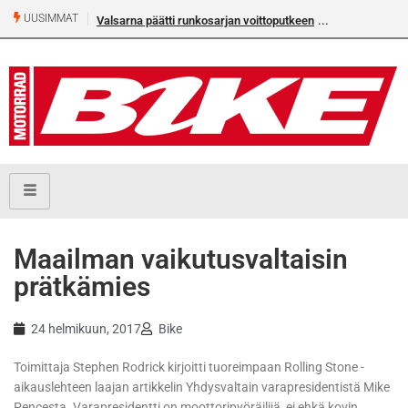
UUSIMMAT
Valsarna päätti runkosarjan voittoputkeen
Maailman vaikutusvaltaisin
prätkämies
24 helmikuun, 2017
Bike
Toimittaja Stephen Rodrick kirjoitti tuoreimpaan Rolling Stone -
aikauslehteen laajan artikkelin Yhdysvaltain varapresidentistä Mike
Pencesta. Varapresidentti on moottoripyöräilijä, ei ehkä kovin