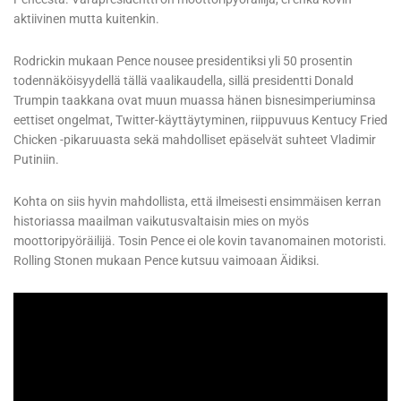
aktiivinen mutta kuitenkin.
Rodrickin mukaan Pence nousee presidentiksi yli 50 prosentin
todennäköisyydellä tällä vaalikaudella, sillä presidentti Donald
Trumpin taakkana ovat muun muassa hänen bisnesimperiuminsa
eettiset ongelmat, Twitter-käyttäytyminen, riippuvuus Kentucy Fried
Chicken -pikaruuasta sekä mahdolliset epäselvät suhteet Vladimir
Putiniin.
Kohta on siis hyvin mahdollista, että ilmeisesti ensimmäisen kerran
historiassa maailman vaikutusvaltaisin mies on myös
moottoripyöräilijä. Tosin Pence ei ole kovin tavanomainen motoristi.
Rolling Stonen mukaan Pence kutsuu vaimoaan Äidiksi.