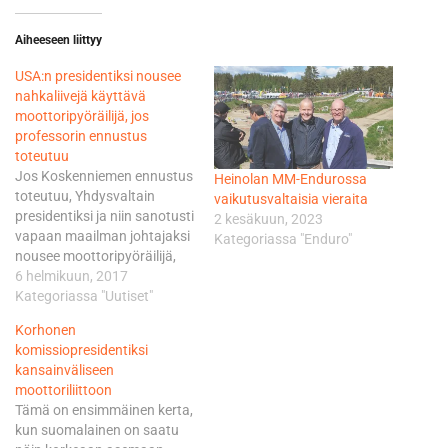
Aiheeseen liittyy
USA:n presidentiksi nousee
nahkaliivejä käyttävä
moottoripyöräilijä, jos
professorin ennustus
toteutuu
Jos Koskenniemen ennustus
Heinolan MM-Endurossa
toteutuu, Yhdysvaltain
vaikutusvaltaisia vieraita
presidentiksi ja niin sanotusti
2 kesäkuun, 2023
vapaan maailman johtajaksi
Kategoriassa "Enduro"
nousee moottoripyöräilijä,
jolla on jopa
6 helmikuun, 2017
moottoripyöräkerhon
Kategoriassa "Uutiset"
nahkaliivit. Yhdysvaltain
Korhonen
varapresidentti Mike Pence
komissiopresidentiksi
on nimittäin innostunut
kansainväliseen
vanhoilla päivillään
moottoriliittoon
uudestaan
Tämä on ensimmäinen kerta,
moottoripyöräilystä.
kun suomalainen on saatu
Indianan osavaltion