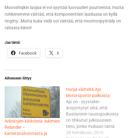
Moosshiqkin luojaa ei voi syyttää luovuuden puutteesta, mutta
rohkenemme väittää, että komponenttien laadussa on kyllä
tingitty…Mutta kuka vielä voi väittää, että moottoripyöräily on
rahasta kiinni!
Jaa tämä:
Facebook
X
Aiheeseen liittyy
Hurjia väitteitä Ajo
Motorsportin palkoista
Ajo on - syystäkin -
ärsyyntynyt siitä, että
Bastianinin taustajoukoista
on tihkunut julkisuuteen
Arkistojen kätköistä: lakimies
tieto, jonka mukaan tämä
Relander –
kuittaisi suomalaistallilta
28 heinäkuun, 2016
kameravalvonnasta ja