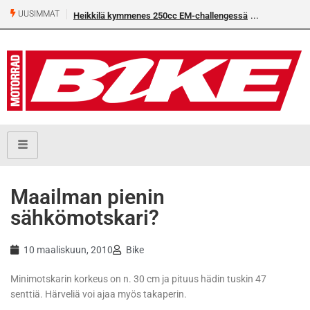
UUSIMMAT
Heikkilä kymmenes 250cc EM-challengessä
Maailman pienin
sähkömotskari?
10 maaliskuun, 2010
Bike
Minimotskarin korkeus on n. 30 cm ja pituus hädin tuskin 47
senttiä. Härveliä voi ajaa myös takaperin.