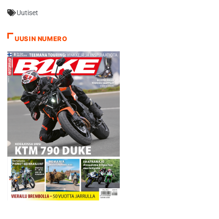
viimeisen paikan viralliseen
Uutiset
hakuun. Hakuaika
umpeutuu 29. huhtikuuta.
Ajo Motorsportia
UUSIN NUMERO
menestyksekkäästi
päälliköivä Ajo on myöntänyt
useaan…