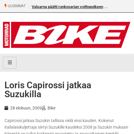
UUSIMMAT
Valsarna päätti runkosarjan voittoputkeen
Loris Capirossi jatkaa
Suzukilla
28 elokuun, 2009
Bike
Capirossi jatkaa Suzukin tallissa vielä ensi kauden. Kokenut
italialaiskuljettaja siirtyi Suzukille kaudeksi 2008 ja Suzukin mukaan
hänestä on tullut korkeasti arvostettu ja arvovaltainen henkilö