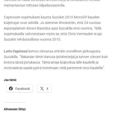
Hamamatsun tehtaan kilpailuosastolla.
Capirossin sopimuksen kautta Suzukin 2010 MotoGP-kauden
kuljettajat ovat selvillä. Jo aiemmin ilmoitettiin, että 24-vuotias
espanjalainen Alvaro Bautista ajaa Suzukilla ensi vuonna. Tällä
sopimuksella vahvistetaan myös se, että Chris Vermeulen ei aja
Suzukin tehdastallissa vuonna 2010.
Loris Capirossi
kertoo olevansa erittäin onnellinen jatkoajasta
Suzukilla.
”Rakastan tiimin kanssa työskentelyä ja tunnen olevani kuin
kotona tässä porukassa. Tämä antaa lisäpotkua tälle kaudelle ja
motivaatiota saada pyörä toimimaan vielä paremmin ensi kaudella”.
Jaa tämä:
Facebook
X
Aiheeseen liittyy