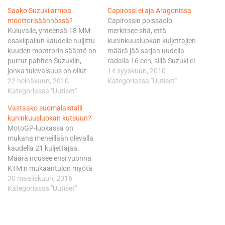
Saako Suzuki armoa
Capirossi ei aja Aragonissa
moottorisäännössä?
Capirossin poissaolo
Kuluvalle, yhteensä 18 MM-
merkitsee sitä, että
osakilpailun kaudelle nuijittu
kuninkuusluokan kuljettajien
kuuden moottorin sääntö on
määrä jää sarjan uudella
purrut pahiten Suzukiin,
radalla 16:een, sillä Suzuki ei
jonka tulevaisuus on ollut
hanki kokeneelle italialaiselle
14 syyskuun, 2010
muutenkin vaakalaudalla
22 heinäkuun, 2010
korvaajaa kauden 13.
Kategoriassa "Uutiset"
parrasvaloissa. Suzukin
Kategoriassa "Uutiset"
osakilpailuun. - Olen
molempien kuljettajien, eli
äärettömän pettynyt, että en
Vastaako suomalaistalli
Loris Capirossin ja Alvaro
pysty ajamaan Aragonissa.
kuninkuusluokan kutsuun?
Bautistan moottorit alkavat
Lääkärit ovat käskeneet
MotoGP-luokassa on
olla finaalissa jo kauden
minua lepuuttamaan kättäni
mukana meneillään olevalla
puoliväliin tultaessa.
vielä viikon verran.
kaudella 21 kuljettajaa.
Bautistalla on käytössään jo
Kädessäni on edelleen pientä
Määrä nousee ensi vuonna
viides moottori, johon GP-
kipua, Capirossi kertoo
KTM:n mukaantulon myötä
jermu Capirossinkin on
Suzukin tiedotteessa.…
23:een, joten yksi paikka on
30 maaliskuun, 2016
turvauduttava lähiaikoina.
siis edelleen avoin. Dorna,
Kategoriassa "Uutiset"
Asiaa…
kansainvälinen moottoriliitto
FIM ja tallien yhdistys IRTA
ovat pistäneet tuon