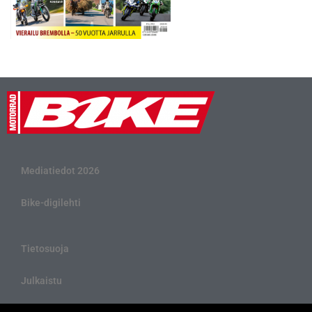
Mediatiedot 2026
Bike-digilehti
Tietosuoja
Julkaistu