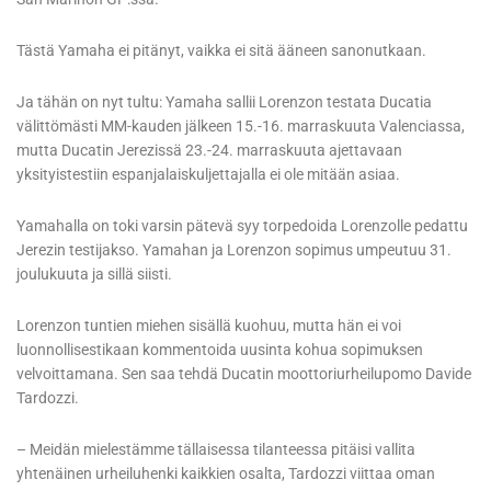
Tästä Yamaha ei pitänyt, vaikka ei sitä ääneen sanonutkaan.
Ja tähän on nyt tultu: Yamaha sallii Lorenzon testata Ducatia
välittömästi MM-kauden jälkeen 15.-16. marraskuuta Valenciassa,
mutta Ducatin Jerezissä 23.-24. marraskuuta ajettavaan
yksityistestiin espanjalaiskuljettajalla ei ole mitään asiaa.
Yamahalla on toki varsin pätevä syy torpedoida Lorenzolle pedattu
Jerezin testijakso. Yamahan ja Lorenzon sopimus umpeutuu 31.
joulukuuta ja sillä siisti.
Lorenzon tuntien miehen sisällä kuohuu, mutta hän ei voi
luonnollisestikaan kommentoida uusinta kohua sopimuksen
velvoittamana. Sen saa tehdä Ducatin moottoriurheilupomo Davide
Tardozzi.
– Meidän mielestämme tällaisessa tilanteessa pitäisi vallita
yhtenäinen urheiluhenki kaikkien osalta, Tardozzi viittaa oman