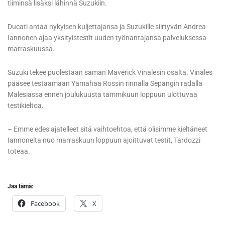
tiiminsä lisäksi lähinnä Suzukiin.
Ducati antaa nykyisen kuljettajansa ja Suzukille siirtyvän Andrea
Iannonen ajaa yksityistestit uuden työnantajansa palveluksessa
marraskuussa.
Suzuki tekee puolestaan saman Maverick Vinalesin osalta. Vinales
pääsee testaamaan Yamahaa Rossin rinnalla Sepangin radalla
Malesiassa ennen joulukuusta tammikuun loppuun ulottuvaa
testikieltoa.
– Emme edes ajatelleet sitä vaihtoehtoa, että olisimme kieltäneet
Iannonelta nuo marraskuun loppuun ajoittuvat testit, Tardozzi
toteaa.
Jaa tämä:
Facebook
X