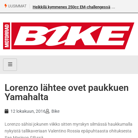
UUSIMMAT
Heikkilä kymmenes 250cc EM-challengessä
Lorenzo lähtee ovet paukkuen
Yamahalta
12 lokakuun, 2016
Bike
Lorenzo sähisi jokunen viikko sitten myrskyn silmässä haukkumalla
nykyistä tallikaveriaan Valentino Rossia epäpuhtaasta ohituksesta
San Marinon GP:ssä.