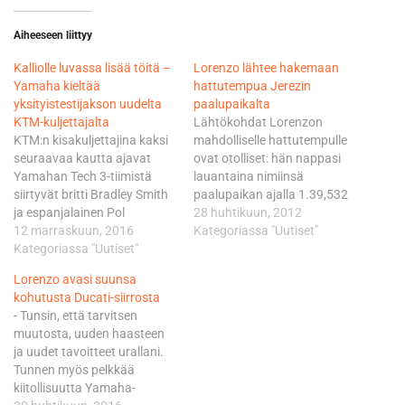
Aiheeseen liittyy
Kalliolle luvassa lisää töitä –
Lorenzo lähtee hakemaan
Yamaha kieltää
hattutempua Jerezin
yksityistestijakson uudelta
paalupaikalta
KTM-kuljettajalta
Lähtökohdat Lorenzon
KTM:n kisakuljettajina kaksi
mahdolliselle hattutempulle
seuraavaa kautta ajavat
ovat otolliset: hän nappasi
Yamahan Tech 3-tiimistä
lauantaina nimiinsä
siirtyvät britti Bradley Smith
paalupaikan ajalla 1.39,532
ja espanjalainen Pol
sateiden jäljiltä jo miltei
28 huhtikuun, 2012
Espargaro. Molemmille
12 marraskuun, 2016
kuivalla andalusialaisradalla.
Kategoriassa "Uutiset"
tarjoutuu maistiaiset KTM
Kategoriassa "Uutiset"
Lorenzo kävi paalupaikasta
RC16-pyörästä tulevana
ankaraa taistelua
Lorenzo avasi suunsa
tiistaina ja keskiviikkona
maanmiehensä Dani
kohutusta Ducati-siirrosta
Valenciassa ajettavissa
Pedrosan kanssa. Hondalla
- Tunsin, että tarvitsen
kuninkuusluokan
kilpaileva Pedrosa taipui
muutosta, uuden haasteen
yhteistesteissä, joissa Kallio
Lorenzolle lopulta 0,135
ja uudet tavoitteet urallani.
ei ole mukana. Yamaha
sekunnilla. - Vaikea, todella
Tunnen myös pelkkää
pistää myös suut suppuun
vaikea sessio. Alussa radalla
kiitollisuutta Yamaha-
Lorenzolta ja Espargarolta
oli vielä märkiä kohtia, joten