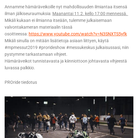
Annamme hämäräveikoille nyt mahdollisuuden ilmiantaa itsensä
ilman jälkiseuraumuksia:
Maanantai 11.2. kello 17:00 mennessä.
Mikäli kukaan ei ilmianna itseään, tulemme julkaisemaan
valvontakameran materiaalin tässä
osoitteessa:
https://www.youtube.com/watch?v=N3SNXTS5yfk
Mikäli sinulla on mitään lisätietoja asiaan liittyen, käytä
#mpmessut2019 #prorideshow #messukeskus julkaisussasi, niin
pystymme tarkastamaan vihjeet.
Hämäräveikot tunnistavasta ja kiinniottoon johtavasta vihjeestä
luvassa palkkio.
PROride tiedotus