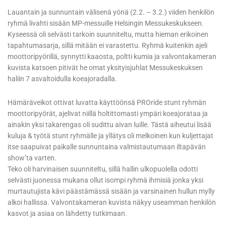
Lauantain ja sunnuntain välisenä yönä (2.2. – 3.2.) viiden henkilön
ryhmä livahti sisään MP-messuille Helsingin Messukeskukseen.
Kyseessä oli selvästi tarkoin suunniteltu, mutta hieman erikoinen
tapahtumasarja, sillä mitään ei varastettu. Ryhmä kuitenkin ajeli
moottoripyörillä, synnytti kaaosta, poltti kumia ja valvontakameran
kuvista katsoen pitivät he omat yksityisjuhlat Messukeskuksen
haliin 7 asvaltoidulla koeajoradalla.
Hämäräveikot ottivat luvatta käyttöönsä PROride stunt ryhmän
moottoripyörät, ajelivat niillä holtittomasti ympäri koeajorataa ja
ainakin yksi takarengas oli sudittu aivan luille. Tästä aiheutui lisää
kuluja & työtä stunt ryhmälle ja yllätys oli melkoinen kun kuljettajat
itse saapuivat paikalle sunnuntaina valmistautumaan iltapävän
show’ta varten.
Teko oli harvinaisen suunniteltu, sillä hallin ulkopuolella odotti
selvästi juonessa mukana ollut isompi ryhmä ihmisiä jonka yksi
murtautujista kävi päästämässä sisään ja varsinainen hullun mylly
alkoi hallissa. Valvontakameran kuvista näkyy useamman henkilön
kasvot ja asiaa on lähdetty tutkimaan.