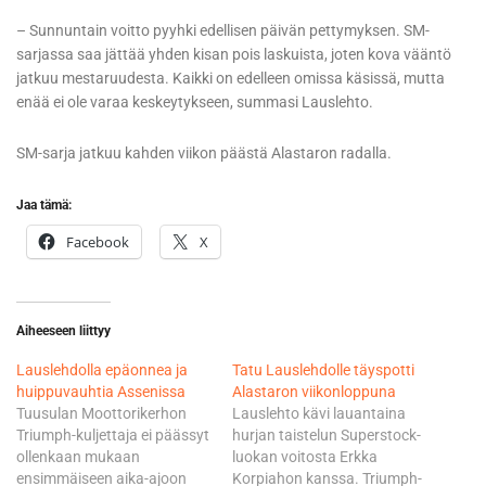
– Sunnuntain voitto pyyhki edellisen päivän pettymyksen. SM-
sarjassa saa jättää yhden kisan pois laskuista, joten kova vääntö
jatkuu mestaruudesta. Kaikki on edelleen omissa käsissä, mutta
enää ei ole varaa keskeytykseen, summasi Lauslehto.
SM-sarja jatkuu kahden viikon päästä Alastaron radalla.
Jaa tämä:
Facebook
X
Aiheeseen liittyy
Lauslehdolla epäonnea ja
Tatu Lauslehdolle täyspotti
huippuvauhtia Assenissa
Alastaron viikonloppuna
Tuusulan Moottorikerhon
Lauslehto kävi lauantaina
Triumph-kuljettaja ei päässyt
hurjan taistelun Superstock-
ollenkaan mukaan
luokan voitosta Erkka
ensimmäiseen aika-ajoon
Korpiahon kanssa. Triumph-