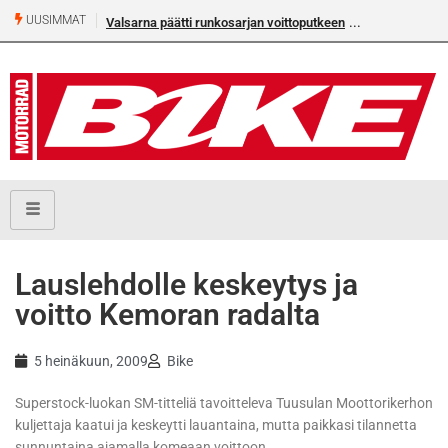
UUSIMMAT
Valsarna päätti runkosarjan voittoputkeen
Lauslehdolle keskeytys ja
voitto Kemoran radalta
5 heinäkuun, 2009
Bike
Superstock-luokan SM-titteliä tavoitteleva Tuusulan Moottorikerhon
kuljettaja kaatui ja keskeytti lauantaina, mutta paikkasi tilannetta
sunnuntaina ajamalla komeaan voittoon.