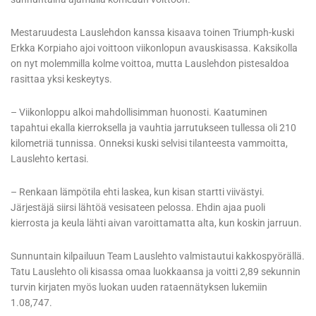
Mestaruudesta Lauslehdon kanssa kisaava toinen Triumph-kuski
Erkka Korpiaho ajoi voittoon viikonlopun avauskisassa. Kaksikolla
on nyt molemmilla kolme voittoa, mutta Lauslehdon pistesaldoa
rasittaa yksi keskeytys.
– Viikonloppu alkoi mahdollisimman huonosti. Kaatuminen
tapahtui ekalla kierroksella ja vauhtia jarrutukseen tullessa oli 210
kilometriä tunnissa. Onneksi kuski selvisi tilanteesta vammoitta,
Lauslehto kertasi.
– Renkaan lämpötila ehti laskea, kun kisan startti viivästyi.
Järjestäjä siirsi lähtöä vesisateen pelossa. Ehdin ajaa puoli
kierrosta ja keula lähti aivan varoittamatta alta, kun koskin jarruun.
Sunnuntain kilpailuun Team Lauslehto valmistautui kakkospyörällä.
Tatu Lauslehto oli kisassa omaa luokkaansa ja voitti 2,89 sekunnin
turvin kirjaten myös luokan uuden rataennätyksen lukemiin
1.08,747.