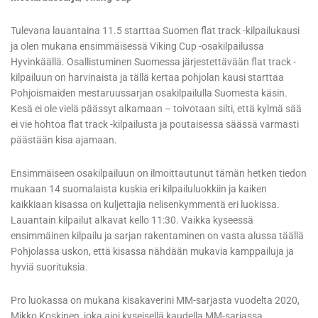
Tulevana lauantaina 11.5 starttaa Suomen flat track -kilpailukausi
ja olen mukana ensimmäisessä Viking Cup -osakilpailussa
Hyvinkäällä. Osallistuminen Suomessa järjestettävään flat track -
kilpailuun on harvinaista ja tällä kertaa pohjolan kausi starttaa
Pohjoismaiden mestaruussarjan osakilpailulla Suomesta käsin.
Kesä ei ole vielä päässyt alkamaan – toivotaan silti, että kylmä sää
ei vie hohtoa flat track -kilpailusta ja poutaisessa säässä varmasti
päästään kisa ajamaan.
Ensimmäiseen osakilpailuun on ilmoittautunut tämän hetken tiedon
mukaan 14 suomalaista kuskia eri kilpailuluokkiin ja kaiken
kaikkiaan kisassa on kuljettajia nelisenkymmentä eri luokissa.
Lauantain kilpailut alkavat kello 11:30. Vaikka kyseessä
ensimmäinen kilpailu ja sarjan rakentaminen on vasta alussa täällä
Pohjolassa uskon, että kisassa nähdään mukavia kamppailuja ja
hyviä suorituksia.
Pro luokassa on mukana kisakaverini MM-sarjasta vuodelta 2020,
Mikko Koskinen, joka ajoi kyseisellä kaudella MM-sarjassa