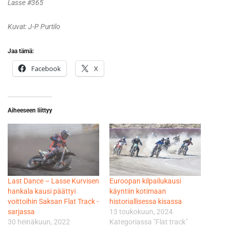
Lasse #365
Kuvat: J-P Purtilo
Jaa tämä:
Facebook
X
Aiheeseen liittyy
Last Dance – Lasse Kurvisen
Euroopan kilpailukausi
hankala kausi päättyi
käyntiin kotimaan
voittoihin Saksan Flat Track -
historiallisessa kisassa
sarjassa
13 toukokuun, 2024
30 heinäkuun, 2022
Kategoriassa "Flat track"