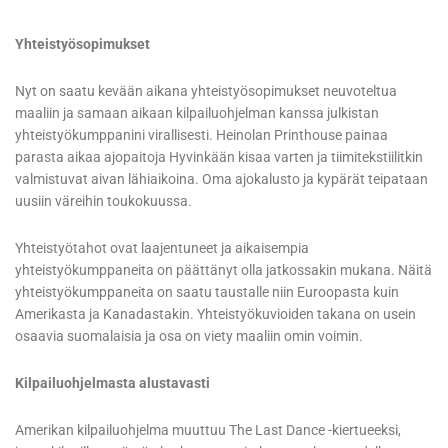
Yhteistyösopimukset
Nyt on saatu kevään aikana yhteistyösopimukset neuvoteltua
maaliin ja samaan aikaan kilpailuohjelman kanssa julkistan
yhteistyökumppanini virallisesti. Heinolan Printhouse painaa
parasta aikaa ajopaitoja Hyvinkään kisaa varten ja tiimitekstiilitkin
valmistuvat aivan lähiaikoina. Oma ajokalusto ja kypärät teipataan
uusiin väreihin toukokuussa.
Yhteistyötahot ovat laajentuneet ja aikaisempia
yhteistyökumppaneita on päättänyt olla jatkossakin mukana. Näitä
yhteistyökumppaneita on saatu taustalle niin Euroopasta kuin
Amerikasta ja Kanadastakin. Yhteistyökuvioiden takana on usein
osaavia suomalaisia ja osa on viety maaliin omin voimin.
Kilpailuohjelmasta alustavasti
Amerikan kilpailuohjelma muuttuu The Last Dance -kiertueeksi,