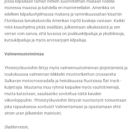
jossa kilpaillaan tämän hetken suunnitelman mukaan todella
monessa maassa ja kahdella eri mantereellakin. Amerikka on
edelleen kilpailuohjelmassa mukana ja tammikuussahan kisattiin
Floridassa lainakalustolla Amerikan top50 kuskeja vastaan. Kaikki
mitä kisaohjelma pitää sisällään, julkistetaan alkukesästä ja sen
verran voin sanoa, että luvassa on joukkuekilpailuja ja yksilökisoja,
kutsukilpailuja ja myös arvosarjojen kilpailuja.
Valmennustoimintaa
Yhteistyökuvioihin liittyy myös valmennustoiminnan järjestämistä ja
toukokuussa valmennan Mikkelin moottorikerhon crossareita
Sulkavan motocrossradalla ja heinäkuussa Ruotsissa flat track -
kuljettajia. Muutama muu ryhmä kaipailee myös vauhtitreenejä,
mutta katsotaan, saadaanko soviteltua näitä kauden
viikonloppuihin. Yhteistyökuvioihin liittyvät nuorisotyöt toteutetaan
joka tapauksessa sovitusti! Valmentamaan ja opastamaan ehtii
sitten uran jälkeenkin mainiosti.
Sladiterveisin,