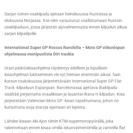
Sarjan toinen osakilpailu ajetaan heinäkuussa Ruotsissa ja
elokuussa Norjassa. Itse olen varautunut osallistumaan Ruotsin
osakilpailuun, jossa järjestän ajovalmennusta ennen kilpailun alkua
sarjan kilpailijoille.
International Super GP Roccos Ranchilla – Moto GP viikonlopun
ohjelmassa monipuolista Dirt trackia
Urani päätöskisaohjelma täydentyy edelleen ja lopullisen
kisaohjelman lukitseminen vie nyt hieman enemmän aikaa. Sain
kutsun toukokuussa järjestettävään International Super GP Flat
Track -kilpailuun Espanjaan. Barcelonassa ajettava iltakilpailu
sisältää perjantaina ovaalikisan ja lauantai-iltana tt-kilpailun. Kisa
järjestetään Valencian Moto GP -kisan tapahtumana, johon on
kutsuttuna isoja staroja ajamaan eri lajeista.
Lähden kisaan Aki Ajon tiimin KTM-supermotopyörällä, joka
rakennetaan ennen kisaa omilla iskunvaimentimilla ja vanteilla flat