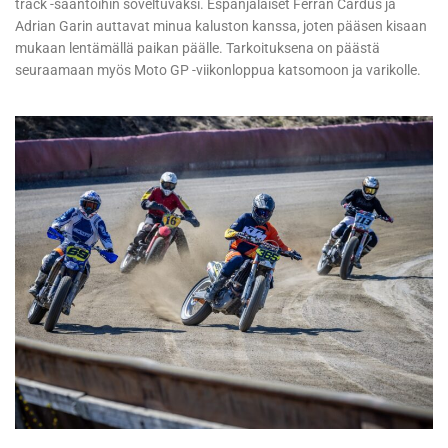
track -sääntöihin soveltuvaksi. Espanjalaiset Ferran Cardus ja
Adrian Garin auttavat minua kaluston kanssa, joten pääsen kisaan
mukaan lentämällä paikan päälle. Tarkoituksena on päästä
seuraamaan myös Moto GP -viikonloppua katsomoon ja varikolle.