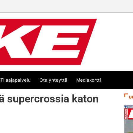
 trackin Euroopan Cupin mestari
Tilaajapalvelu
Ota yhteyttä
Mediakortti
ä supercrossia katon
U