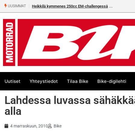
Heikkilä kymmenes 250cc EM-challengessä
Rantala flat
UUSIMMAT
Uutiset
Yhteystiedot
Tilaa Bike
Bike-digilehti
Lahdessa luvassa sähäkkä
alla
4 marraskuun, 2010
Bike