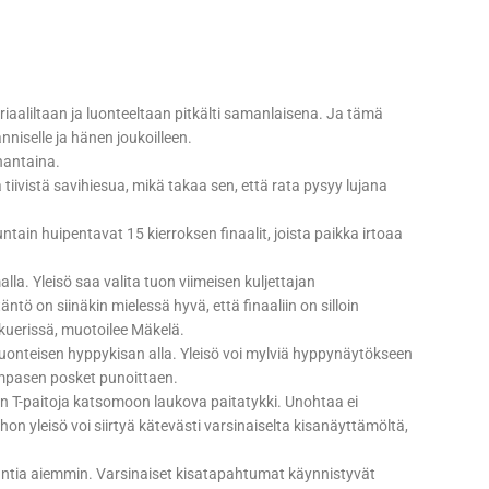
eriaaliltaan ja luonteeltaan pitkälti samanlaisena. Ja tämä
anniselle ja hänen joukoilleen.
nantaina.
 tiivistä savihiesua, mikä takaa sen, että rata pysyy lujana
ain huipentavat 15 kierroksen finaalit, joista paikka irtoaa
la. Yleisö saa valita tuon viimeisen kuljettajan
tö on siinäkin mielessä hyvä, että finaaliin on silloin
lkuerissä, muotoilee Mäkelä.
luonteisen hyppykisan alla. Yleisö voi mylviä hyppynäytökseen
umpasen posket punoittaen.
 T-paitoja katsomoon laukova paitatykki. Unohtaa ei
hon yleisö voi siirtyä kätevästi varsinaiselta kisanäyttämöltä,
untia aiemmin. Varsinaiset kisatapahtumat käynnistyvät