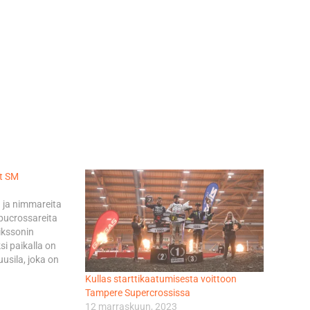
at SM
a ja nimmareita
ucrossareita
rikssonin
ksi paikalla on
usila, joka on
gy
Kullas starttikaatumisesta voittoon
ainvälisistä
Tampere Supercrossissa
lella esillä on
12 marraskuun, 2023