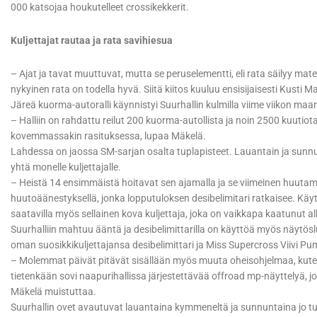
000 katsojaa houkutelleet crossikekkerit.
Kuljettajat rautaa ja rata savihiesua
– Ajat ja tavat muuttuvat, mutta se peruselementti, eli rata säilyy mat
nykyinen rata on todella hyvä. Siitä kiitos kuuluu ensisijaisesti Kusti M
Järeä kuorma-autoralli käynnistyi Suurhallin kulmilla viime viikon maa
– Halliin on rahdattu reilut 200 kuorma-autollista ja noin 2500 kuutiota
kovemmassakin rasituksessa, lupaa Mäkelä.
Lahdessa on jaossa SM-sarjan osalta tuplapisteet. Lauantain ja sunnunt
yhtä monelle kuljettajalle.
– Heistä 14 ensimmäistä hoitavat sen ajamalla ja se viimeinen huutamal
huutoäänestyksellä, jonka lopputuloksen desibelimitari ratkaisee. Käytän
saatavilla myös sellainen kova kuljettaja, joka on vaikkapa kaatunut a
Suurhalliin mahtuu ääntä ja desibelimittarilla on käyttöä myös näytös
oman suosikkikuljettajansa desibelimittari ja Miss Supercross Viivi P
– Molemmat päivät pitävät sisällään myös muuta oheisohjelmaa, kuten
tietenkään sovi naapurihallissa järjestettävää offroad mp-näyttelyä, jo
Mäkelä muistuttaa.
Suurhallin ovet avautuvat lauantaina kymmeneltä ja sunnuntaina jo t