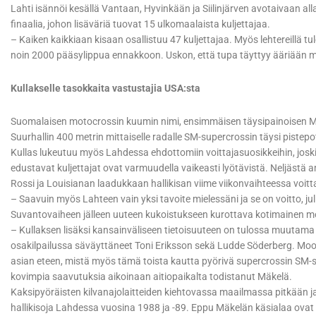
Lahti isännöi kesällä Vantaan, Hyvinkään ja Siilinjärven avotaivaan al
finaalia, johon lisäväriä tuovat 15 ulkomaalaista kuljettajaa.
– Kaiken kaikkiaan kisaan osallistuu 47 kuljettajaa. Myös lehtereillä t
noin 2000 pääsylippua ennakkoon. Uskon, että tupa täyttyy ääriään m
Kullakselle tasokkaita vastustajia USA:sta
Suomalaisen motocrossin kuumin nimi, ensimmäisen täysipainoisen M
Suurhallin 400 metrin mittaiselle radalle SM-supercrossin täysi pistepo
Kullas lukeutuu myös Lahdessa ehdottomiin voittajasuosikkeihin, joski
edustavat kuljettajat ovat varmuudella vaikeasti lyötävistä. Neljästä 
Rossi ja Louisianan laadukkaan hallikisan viime viikonvaihteessa voit
– Saavuin myös Lahteen vain yksi tavoite mielessäni ja se on voitto, jul
Suvantovaiheen jälleen uuteen kukoistukseen kurottava kotimainen mo
– Kullaksen lisäksi kansainväliseen tietoisuuteen on tulossa muutama
osakilpailussa säväyttäneet Toni Eriksson sekä Ludde Söderberg. Moot
asian eteen, mistä myös tämä toista kautta pyörivä supercrossin SM-sa
kovimpia saavutuksia aikoinaan aitiopaikalta todistanut Mäkelä.
Kaksipyöräisten kilvanajolaitteiden kiehtovassa maailmassa pitkään j
hallikisoja Lahdessa vuosina 1988 ja -89. Eppu Mäkelän käsialaa ovat