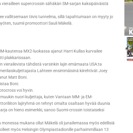
la vierailleen supercrossin sähäkän SM-sarjan kaksipäiväistä
ulee vallitsemaan tiivis tunnelma, sillä tapahtumaan on myyty jo
yöten, tuumii promoottori Sauli Mäkelä.
M-kautensa MX2-luokassa ajanut Harri Kullas kurvailee
tti plakkarissaan.
n vierailevista tähdistä varsinkin lajin emämaata USA:ta
amerilaiskuljettajasta Lahteen ensimmäisinä kiirehtivät Joey
tanut Matt Boni.
istaa Boni.
tocross voi hyvin.
 muukin nuori kuljettaja, kuten Vantaan MM- ja EM-
toriliiton lajiryhmä on tehnyt omalta osaltaan hyvää duunia
rja on hieno esimerkki, sanoo Suomi-crossin toistaiseksi
a monessa mukana ollut Mäkelä oli junailemassa myös edellisiä
 olleet myös Helsingin Olympiastadionille parhaimmillaan 13