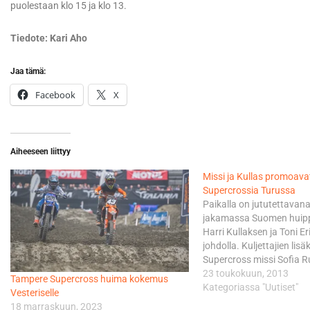
puolestaan klo 15 ja klo 13.
Tiedote: Kari Aho
Jaa tämä:
Facebook
X
Aiheeseen liittyy
Missi ja Kullas promoav
Supercrossia Turussa
Paikalla on jututettavan
jakamassa Suomen huipp
Harri Kullaksen ja Toni E
johdolla. Kuljettajien lisä
Supercross missi Sofia Ru
myös yksi Monster Ener
23 toukokuun, 2013
Tampere Supercross huima kokemus
energiajuomamerkin kans
Kategoriassa "Uutiset"
Vesteriselle
promotytöistä. Kalustopuo
18 marraskuun, 2023