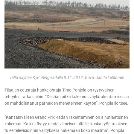
Tältä näyttää KymiRing-radalla 8.11.2018. Kuva: Janita Lehtonen
Tilaajan edustaja hankejohtaja Timo Pohjola on tyytyväinen
tehtyihin ratkaisuihin: ”Destian pitkä kokemus väylärakentamisessa
on mahdollistanut parhaiden menetelmien käytön”, Pohjola iloitsee.
”Kansainvälisen Grand Prix -radan rakentaminen on ainutlaatuinen
kokemus. Kaikki täytyy tehdä viimeisen päälle, koska työn tuloksen
tulee televisioinnin välityksellä näkemään koko maailma”, Pohjola