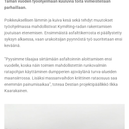
Tämän vuoden työohjelmaan kuuluvia töitä viimeistellään
parhaillaan.
Poikkeuksellisen lämmin ja kuiva kesä sekä tehdyt muutokset
työohjelmassa mahdollistivat KymiRing-radan rakentamisen
joutuisan etenemisen. Ensimmäistä asfalttikerrosta ei päällystetty
syksyn alkaessa, vaan urakoitsijan pyynnöstä työ suoritetaan ensi
keväänä.
”Pyysimme tilaajaa siirtämään asfaltoinnin aloittamisen ensi
vuodelle, koska näin toimien mahdollistettiin runkovalmiin
ratapohjan käyttäminen dumpperien ajoväylänä turva-alueiden
maansiirrossa. Lisäksi massanvaihdon kriittinen rataosuus saa
enemmän painumisaikaa”, toteaa Destian projektipäällikkö Ilkka
Kaarakainen.