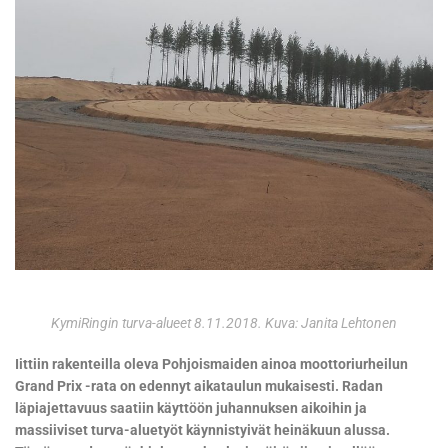
KymiRingin turva-alueet 8.11.2018. Kuva: Janita Lehtonen
Iittiin rakenteilla oleva Pohjoismaiden ainoa moottoriurheilun
Grand Prix -rata on edennyt aikataulun mukaisesti. Radan
läpiajettavuus saatiin käyttöön juhannuksen aikoihin ja
massiiviset turva-aluetyöt käynnistyivät heinäkuun alussa.