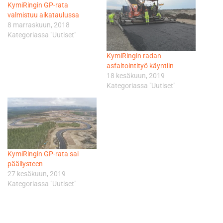
KymiRingin GP-rata
valmistuu aikataulussa
8 marraskuun, 2018
Kategoriassa "Uutiset"
KymiRingin radan
asfaltointityö käyntiin
18 kesäkuun, 2019
Kategoriassa "Uutiset"
KymiRingin GP-rata sai
päällysteen
27 kesäkuun, 2019
Kategoriassa "Uutiset"