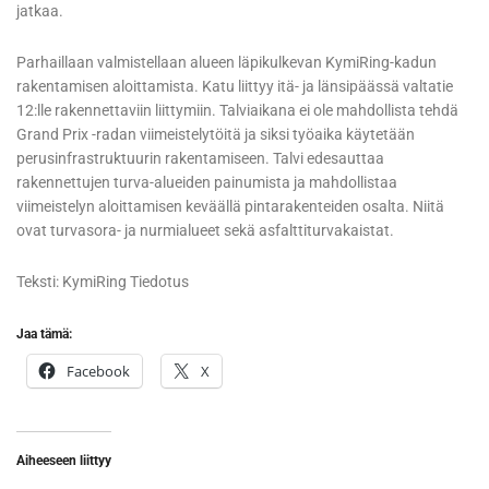
jatkaa.
Parhaillaan valmistellaan alueen läpikulkevan KymiRing-kadun
rakentamisen aloittamista. Katu liittyy itä- ja länsipäässä valtatie
12:lle rakennettaviin liittymiin. Talviaikana ei ole mahdollista tehdä
Grand Prix -radan viimeistelytöitä ja siksi työaika käytetään
perusinfrastruktuurin rakentamiseen. Talvi edesauttaa
rakennettujen turva-alueiden painumista ja mahdollistaa
viimeistelyn aloittamisen keväällä pintarakenteiden osalta. Niitä
ovat turvasora- ja nurmialueet sekä asfalttiturvakaistat.
Teksti: KymiRing Tiedotus
Jaa tämä:
Facebook
X
Aiheeseen liittyy