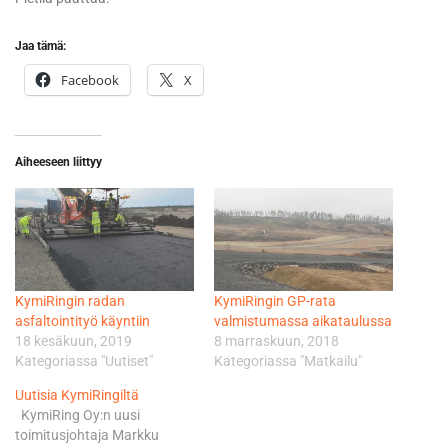
Jaa tämä:
Facebook
X
Aiheeseen liittyy
KymiRingin radan
KymiRingin GP-rata
asfaltointityö käyntiin
valmistumassa aikataulussa
18 kesäkuun, 2019
8 marraskuun, 2018
Kategoriassa "Uutiset"
Kategoriassa "Matkailu"
Uutisia KymiRingiltä
KymiRing Oy:n uusi
toimitusjohtaja Markku