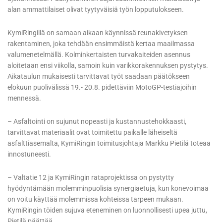
alan ammattilaiset olivat tyytyväisiä työn lopputulokseen.
KymiRingillä on samaan aikaan käynnissä reunakivetyksen
rakentaminen, joka tehdään ensimmäistä kertaa maailmassa
valumenetelmällä. Kolminkertaisten turvakaiteiden asennus
aloitetaan ensi viikolla, samoin kuin varikkorakennuksen pystytys.
Aikataulun mukaisesti tarvittavat työt saadaan päätökseen
elokuun puolivälissä 19.- 20.8. pidettäviin MotoGP-testiajoihin
mennessä.
– Asfaltointi on sujunut nopeasti ja kustannustehokkaasti,
tarvittavat materiaalit ovat toimitettu paikalle läheiseltä
asfalttiasemalta, KymiRingin toimitusjohtaja Markku Pietilä toteaa
innostuneesti.
– Valtatie 12 ja KymiRingin rataprojektissa on pystytty
hyödyntämään molemminpuolisia synergiaetuja, kun konevoimaa
on voitu käyttää molemmissa kohteissa tarpeen mukaan.
KymiRingin töiden sujuva eteneminen on luonnollisesti upea juttu,
Pietilä päättää.