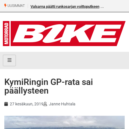
UUSIMMAT
Valsarna päätti runkosarjan voittoputkeen
Älä missaa täm
numeroa!
KymiRingin GP-rata sai
päällysteen
27 kesäkuun, 2019
Janne Huhtala