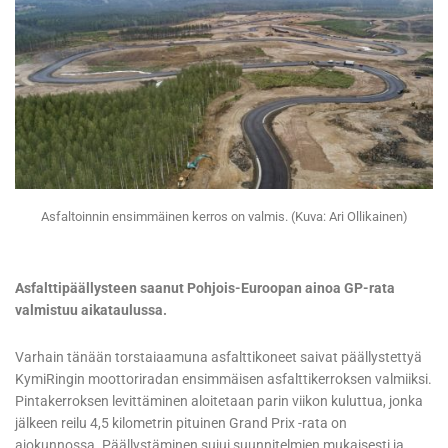
Asfaltoinnin ensimmäinen kerros on valmis. (Kuva: Ari Ollikainen)
Asfalttipäällysteen saanut Pohjois-Euroopan ainoa GP-rata
valmistuu aikataulussa.
Varhain tänään torstaiaamuna asfalttikoneet saivat päällystettyä
KymiRingin moottoriradan ensimmäisen asfalttikerroksen valmiiksi.
Pintakerroksen levittäminen aloitetaan parin viikon kuluttua, jonka
jälkeen reilu 4,5 kilometrin pituinen Grand Prix -rata on
ajokunnossa. Päällystäminen sujui suunnitelmien mukaisesti ja