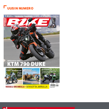
yhden pisteen. Yhteensä
pisteitä kertyi 12, joka oli
UUSIN NUMERO
miehelle pieni pettymys.
Tasaisessa kilpailussa se
riitti…