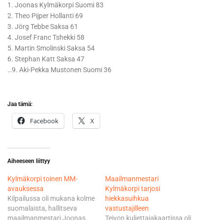
1. Joonas Kylmäkorpi Suomi 83
2. Theo Pijper Hollanti 69
3. Jörg Tebbe Saksa 61
4. Josef Franc Tshekki 58
5. Martin Smolinski Saksa 54
6. Stephan Katt Saksa 47
…9. Aki-Pekka Mustonen Suomi 36
Jaa tämä:
Facebook
X
Aiheeseen liittyy
Kylmäkorpi toinen MM-
Maailmanmestari
avauksessa
Kylmäkorpi tarjosi
Kilpailussa oli mukana kolme
hiekkasuihkua
suomalaista, hallitseva
vastustajilleen
maailmanmestari Joonas
Teivon kuljettajakaartissa oli