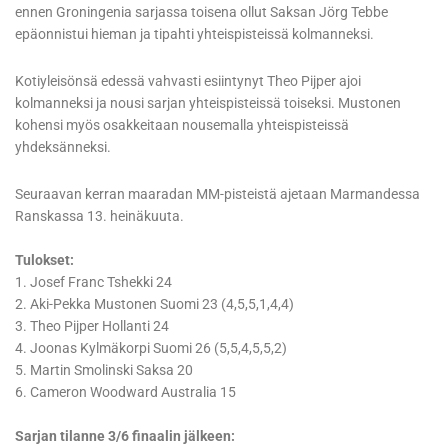
ennen Groningenia sarjassa toisena ollut Saksan Jörg Tebbe
epäonnistui hieman ja tipahti yhteispisteissä kolmanneksi.
Kotiyleisönsä edessä vahvasti esiintynyt Theo Pijper ajoi
kolmanneksi ja nousi sarjan yhteispisteissä toiseksi. Mustonen
kohensi myös osakkeitaan nousemalla yhteispisteissä
yhdeksänneksi.
Seuraavan kerran maaradan MM-pisteistä ajetaan Marmandessa
Ranskassa 13. heinäkuuta.
Tulokset:
1. Josef Franc Tshekki 24
2. Aki-Pekka Mustonen Suomi 23 (4,5,5,1,4,4)
3. Theo Pijper Hollanti 24
4. Joonas Kylmäkorpi Suomi 26 (5,5,4,5,5,2)
5. Martin Smolinski Saksa 20
6. Cameron Woodward Australia 15
Sarjan tilanne 3/6 finaalin jälkeen: