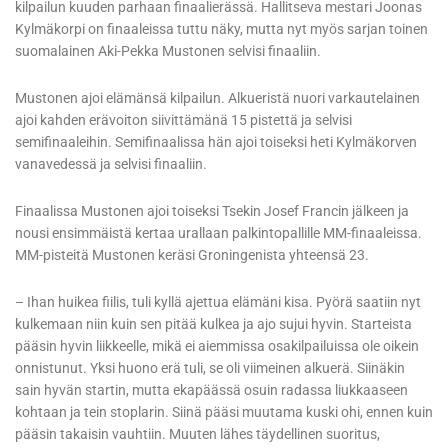
kilpailun kuuden parhaan finaalierässä. Hallitseva mestari Joonas
Kylmäkorpi on finaaleissa tuttu näky, mutta nyt myös sarjan toinen
suomalainen Aki-Pekka Mustonen selvisi finaaliin.
Mustonen ajoi elämänsä kilpailun. Alkueristä nuori varkautelainen
ajoi kahden erävoiton siivittämänä 15 pistettä ja selvisi
semifinaaleihin. Semifinaalissa hän ajoi toiseksi heti Kylmäkorven
vanavedessä ja selvisi finaaliin.
Finaalissa Mustonen ajoi toiseksi Tsekin Josef Francin jälkeen ja
nousi ensimmäistä kertaa urallaan palkintopallille MM-finaaleissa.
MM-pisteitä Mustonen keräsi Groningenista yhteensä 23.
– Ihan huikea fiilis, tuli kyllä ajettua elämäni kisa. Pyörä saatiin nyt
kulkemaan niin kuin sen pitää kulkea ja ajo sujui hyvin. Starteista
pääsin hyvin liikkeelle, mikä ei aiemmissa osakilpailuissa ole oikein
onnistunut. Yksi huono erä tuli, se oli viimeinen alkuerä. Siinäkin
sain hyvän startin, mutta ekapäässä osuin radassa liukkaaseen
kohtaan ja tein stoplarin. Siinä pääsi muutama kuski ohi, ennen kuin
pääsin takaisin vauhtiin. Muuten lähes täydellinen suoritus,