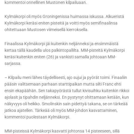
kommentoi onnellinen Mustonen kilpailuaan.
Kylmäkorpi oli myös Groningenissa huimassa iskussa. Alkueristä
Kylmäkorpi keräsi eniten pisteitä ja voitti myös semifinaalinsa
ohitettuaan Mustosen viimeisellä kierroksella.
Finaalissa Kylmäkorpi jäi kuitenkin neljänneksi ja ensimmäistä
kertaa tällä kaudella ulos palkintopallilta. MM-pisteitä Kylmäkorpi
keräsi kuitenkin eniten (26) ja vankisti samalla johtoaan MM-
sarjassa.
– Kilpailu meni lähes täydellisesti, ajo sujui ja pyörät toimi. Finaaliin
pääsin valitsemaan parhaan starttipaikan mutta silti Franc ehti
ensin ekapäähän. Sen takapyörästä tullut kivisuihku kuitenkin rikkoi
ajolasit ja tipahdin neljänneksi. En pystynyt ohittamaan ketään, kun
näkyvyys oli heikko. Smolinskin sain pidettyä takana, se on tärkeää
jatkoa ajatellen. Tärkeää oli myös MM-johdon kasvattaminen,
kommentoi puolestaan Kylmäkorpi.
MM-pisteissä Kylmäkorpi kasvatti johtonsa 14 pisteeseen, sillä