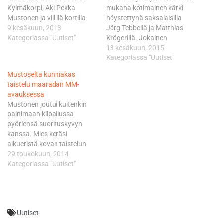
Kylmäkorpi, Aki-Pekka
mukana kotimainen kärki
Mustonen ja villillä kortilla
höystettynä saksalaisilla
kotiyleisönsä edessä ajanut
9 kesäkuun, 2013
Jörg Tebbellä ja Matthias
Aarni Heikkilä. Kylmäkorpi ja
Kategoriassa "Uutiset"
Krögerillä. Jokainen
Mustonen avasivat oman
kuljettaja ajoi viisi alkuerää,
13 kesäkuun, 2015
urakkansa kakkossijoilla.
joiden jälkeen viisi parasta
Kategoriassa "Uutiset"
Sen sijaan Heikkilä ei pisteille
pistemiestä selvisi finaaliin.
Mustoselta kunniakas
ehtinyt. Mustonen ja
Kylmäkorpi oli odotetusti
taistelu maaradan MM-
Kylmäkorpi huudattivat
omaa luokkaansa halliten
avauksessa
kotiyleisöä ajamalla komeat
ajamiaan eriä suvereeniin
Mustonen joutui kuitenkin
voitot toisista eristään.
tyyliin. Mestari selvitti tiensä
painimaan kilpailussa
Heikkiläkin onnistui
finaaliin maksimipistein 20.
pyöriensä suorituskyvyn
avaamaan pistetilin, kun
Tebbe oli myös odotetun
kanssa. Mies keräsi
britti Richard Hall…
vahva. Tebbe ja Kylmäkorpi
alkueristä kovan taistelun
eivät…
jälkeen 11 pistettä. Se riitti
29 toukokuun, 2014
kymmenen parhaan
Kategoriassa "Uutiset"
semifinaaleihin.
Semifinaalissa Mustosen
pyörä ei kulkenut parhaalla
mahdollisella tavalla ja mies
Uutiset
sai vaivoin raavittua kasaan