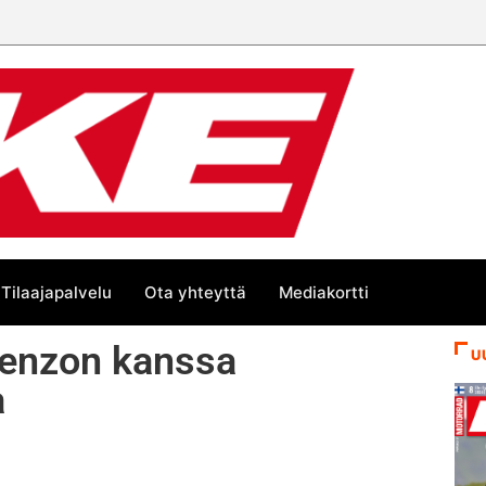
Tilaajapalvelu
Ota yhteyttä
Mediakortti
orenzon kanssa
U
a