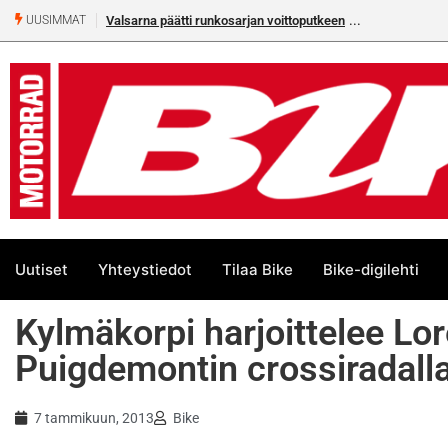
Valsarna päätti runkosarjan voittoputkeen
UUSIMMAT
Uutiset
Yhteystiedot
Tilaa Bike
Bike-digilehti
Kylmäkorpi harjoittelee L
Puigdemontin crossiradall
7 tammikuun, 2013
Bike