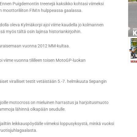
n. Ennen Puigdemontin treenejä kaksikko kohtasi viimeksi
n moottoriliiton FIM:n hulppeassa gaalassa.
olla oleva Kylmäkorpi ajoi viime kaudella jo kolmannen
yös tältä osin lajinsa historiankirjoihin.
i puraisemaan vuonna 2012 MM-kultaa.
oi viime vuonna tililleen toisen MotoGP-luokan
et viralliset testit vetäistään 5.-7. helmikuuta Sepangin
joille motocross on mieluinen harrastus ja harjoitusmuoto
vammoja lähinnä olkapään seudulle.
iltiin leikkauspöydälle viimeksi loppusyksystä, minkä vuoksi
uotisjuhlagaalasta.