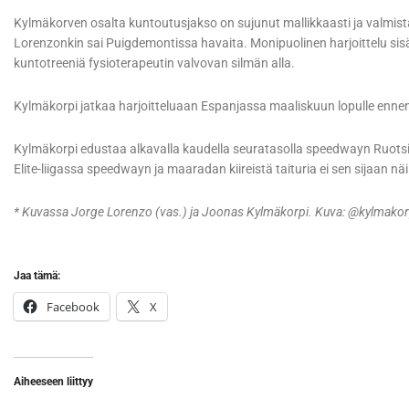
Kylmäkorven osalta kuntoutusjakso on sujunut mallikkaasti ja valmista
Lorenzonkin sai Puigdemontissa havaita. Monipuolinen harjoittelu si
kuntotreeniä fysioterapeutin valvovan silmän alla.
Kylmäkorpi jatkaa harjoitteluaan Espanjassa maaliskuun lopulle enn
Kylmäkorpi edustaa alkavalla kaudella seuratasolla speedwayn Ruotsin
Elite-liigassa speedwayn ja maaradan kiireistä taituria ei sen sijaan n
* Kuvassa Jorge Lorenzo (vas.) ja Joonas Kylmäkorpi. Kuva: @kylmakor
Jaa tämä:
Facebook
X
Aiheeseen liittyy