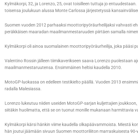
Kylmäkorpi, 32, ja Lorenzo, 25, ovat toisilleen tuttuja jo entuudestaa
toisensa joulukuun alussa Monte Carlossa järjestetyssä kansainvälise
Suomen vuoden 2012 parhaaksi moottoripyöräurheilijaksi vahvasti ehd
peräkkäisen maaradan maailmanmestaruuden piirtäen samalla nimensä m
Kylmäkorpi oli ainoa suomalainen moottoripyöräurheilija, joka pääs
Valentino Rossin jälleen tiimikaverikseen saava Lorenzo puolestaan aj
maailmanmestaruutensa. Ensimmäinen heltisi kaudella 2010.
MotoGP-luokassa on edelleen testikielto päällä. Vuoden 2013 ensimmäis
radalla Malesiassa.
Lorenzo lukeutuu niiden useiden MotoGP-sarjan kuljettajien joukkoon, 
siitäkin huolimatta, että se on tuonut monille mukanaan harmittavia 
Kylmäkorpi kärsi hänkin viime kaudella olkapäävammoista. Miestä korja
hän joutui jäämään sivuun Suomen moottoriliiton marraskuisesta 90-v