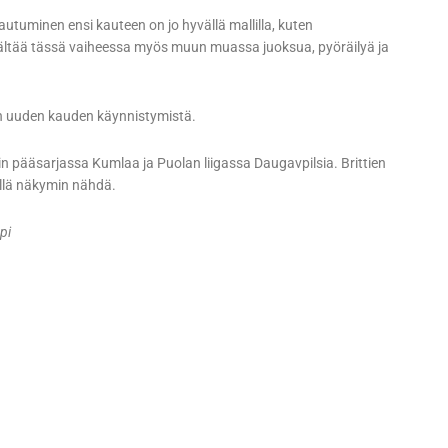
utuminen ensi kauteen on jo hyvällä mallilla, kuten
sältää tässä vaiheessa myös muun muassa juoksua, pyöräilyä ja
en uuden kauden käynnistymistä.
 pääsarjassa Kumlaa ja Puolan liigassa Daugavpilsia. Brittien
äillä näkymin nähdä.
pi