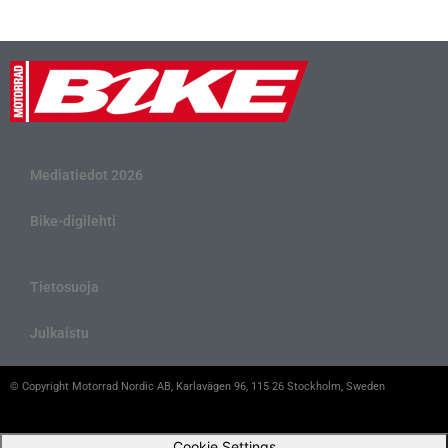
Mediatiedot 2026
Bike-digilehti
Tietosuoja
Julkaistu
© Copyright Motorrad Nordic AB, Karlavägen 96, 115 26 Stockholm, Sweden
Cookie Settings