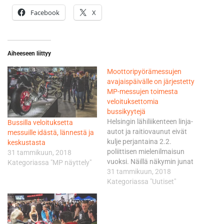
Facebook
X
Aiheeseen liittyy
Moottoripyörämessujen
avajaispäivälle on järjestetty
MP-messujen toimesta
veloituksettomia
bussikyytejä
Helsingin lähiliikenteen linja-
Bussilla veloituksetta
autot ja raitiovaunut eivät
messuille idästä, lännestä ja
kulje perjantaina 2.2.
keskustasta
poliittisen mielenilmaisun
31 tammikuun, 2018
vuoksi. Näillä näkymin junat
Kategoriassa "MP näyttely"
kulkevat perjantaina 2.2.
31 tammikuun, 2018
normaalisti.
Kategoriassa "Uutiset"
Messukeskukseen MP-
messuille pääsee kätevästi
junalla. Kaikki junat
pysähtyvät Pasilan