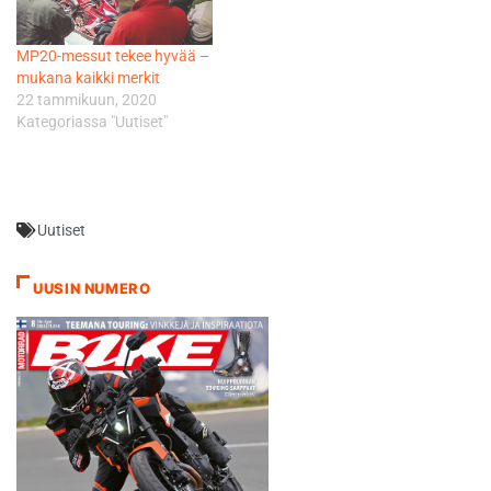
asemalla, josta on 200
metriä matkaa
MP20-messut tekee hyvää –
Messukeskukseen.
mukana kaikki merkit
Messukeskukseen MP-
22 tammikuun, 2020
messubussilla MP-
Kategoriassa "Uutiset"
messubussit kulkevat non-
stoppina perjantaina 2.2. klo
9.30–18.00
Messukeskukseen ja sieltä
pois määriteltyjä reittejä…
Uutiset
UUSIN NUMERO