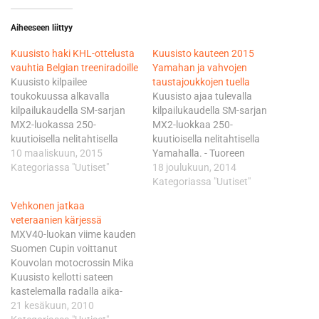
Aiheeseen liittyy
Kuusisto haki KHL-ottelusta
Kuusisto kauteen 2015
vauhtia Belgian treeniradoille
Yamahan ja vahvojen
Kuusisto kilpailee
taustajoukkojen tuella
toukokuussa alkavalla
Kuusisto ajaa tulevalla
kilpailukaudella SM-sarjan
kilpailukaudella SM-sarjan
MX2-luokassa 250-
MX2-luokkaa 250-
kuutioisella nelitahtisella
kuutioisella nelitahtisella
Yamahalla. Maanantaina
10 maaliskuun, 2015
Yamahalla. - Tuoreen
Kuusisto suuntasi
Kategoriassa "Uutiset"
sopimuksen jälkeen fiilis on
18 joulukuun, 2014
kuukaudeksi Belgiaan
hyvä. Aikaisemmin en ole
Kategoriassa "Uutiset"
treenaamaan, joten nyt
Yamahalla kilpaillut, mutta
Vehkonen jatkaa
edessä on paljon
ensimmäiset ajotreenit ovat
veteraanien kärjessä
ajoharjoittelua ulkoradoilla.
piakkoin edessä. Odotan jo
MXV40-luokan viime kauden
Ennen Belgiaan lähtöä
innolla, että pääsen uuden
Suomen Cupin voittanut
nuorukainen tapasi
pyörän puikkoihin, Eetu
Kouvolan motocrossin Mika
yhteistyökumppaninsa
Kuusisto toteaa.
Kuusisto kellotti sateen
Helsingissä, kun he
Myyntipäällikkö Tero
kastelemalla radalla aika-
kokoontuivat kauden
Karhunen kertoo, että idea
ajon pohja-ajan, kun
21 kesäkuun, 2010
avauspalaveriin toisenlaisen
yhteistyöstä lähti jo viime