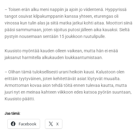
– Toisen erän alku meni nappiin ja ajoin jo viidentenä. Hyppyrissä
tangot osuivat kilpakumppanin kanssa yhteen, eturengas oli
vinossa kun tulin alas ja siitä matka jatkui kohti aitaa. Moottori siinä
pääsi sammumaan, joten sijoitus putosi jälleen aika kauaksi. Sieltä
pystyin nousemaan sentään 15 joukkoon ruutulipulle.
Kuusisto myöntää kauden olleen vaikean, mutta hän ei enää
jaksanut harmitella alkukauden loukkaantumistaan.
– Olihan tämä tuloksellisesti urani heikoin kausi. Kalustoon olen
erittäin tyytyväinen, joten kehitettävät asiat löytyvät muualta.
Armottoman kovaa aion tehdä töitä ennen tulevaa kautta, mutta
juuri nyt en meinaa kahteen viikkoon edes katsoa pyörän suuntaan,
Kuusisto päätti.
Jaa tämä:
Facebook
X