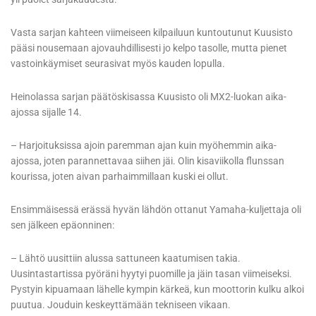
Vasta sarjan kahteen viimeiseen kilpailuun kuntoutunut Kuusisto
pääsi nousemaan ajovauhdillisesti jo kelpo tasolle, mutta pienet
vastoinkäymiset seurasivat myös kauden lopulla.
Heinolassa sarjan päätöskisassa Kuusisto oli MX2-luokan aika-
ajossa sijalle 14.
– Harjoituksissa ajoin paremman ajan kuin myöhemmin aika-
ajossa, joten parannettavaa siihen jäi. Olin kisaviikolla flunssan
kourissa, joten aivan parhaimmillaan kuski ei ollut.
Ensimmäisessä erässä hyvän lähdön ottanut Yamaha-kuljettaja oli
sen jälkeen epäonninen:
– Lähtö uusittiin alussa sattuneen kaatumisen takia.
Uusintastartissa pyöräni hyytyi puomille ja jäin tasan viimeiseksi.
Pystyin kipuamaan lähelle kympin kärkeä, kun moottorin kulku alkoi
puutua. Jouduin keskeyttämään tekniseen vikaan.