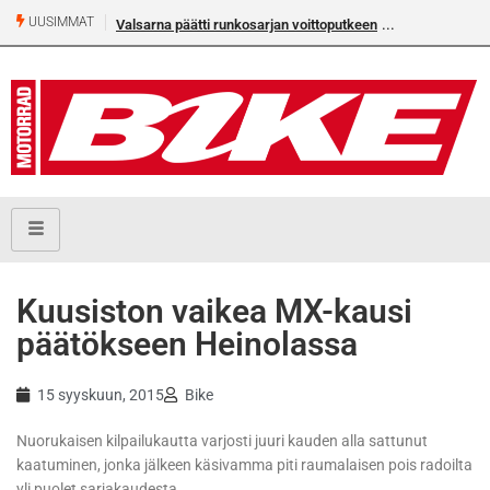
UUSIMMAT
Valsarna päätti runkosarjan voittoputkeen
Kuusiston vaikea MX-kausi
päätökseen Heinolassa
15 syyskuun, 2015
Bike
Nuorukaisen kilpailukautta varjosti juuri kauden alla sattunut
kaatuminen, jonka jälkeen käsivamma piti raumalaisen pois radoilta
yli puolet sarjakaudesta.