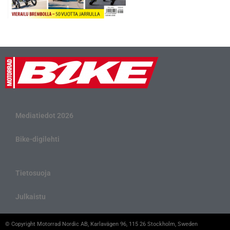
Mediatiedot 2026
Bike-digilehti
Tietosuoja
Julkaistu
© Copyright Motorrad Nordic AB, Karlavägen 96, 115 26 Stockholm, Sweden