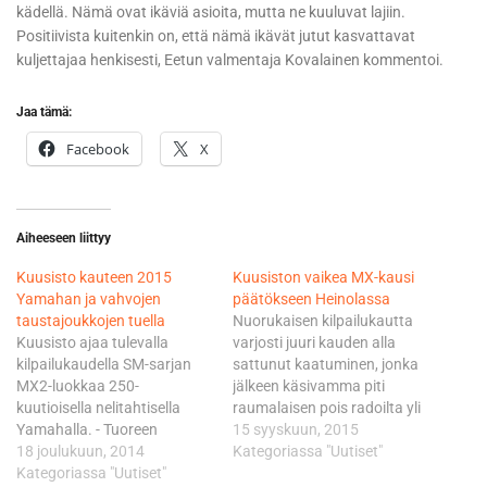
kädellä. Nämä ovat ikäviä asioita, mutta ne kuuluvat lajiin.
Positiivista kuitenkin on, että nämä ikävät jutut kasvattavat
kuljettajaa henkisesti, Eetun valmentaja Kovalainen kommentoi.
Jaa tämä:
Facebook
X
Aiheeseen liittyy
Kuusisto kauteen 2015
Kuusiston vaikea MX-kausi
Yamahan ja vahvojen
päätökseen Heinolassa
taustajoukkojen tuella
Nuorukaisen kilpailukautta
Kuusisto ajaa tulevalla
varjosti juuri kauden alla
kilpailukaudella SM-sarjan
sattunut kaatuminen, jonka
MX2-luokkaa 250-
jälkeen käsivamma piti
kuutioisella nelitahtisella
raumalaisen pois radoilta yli
Yamahalla. - Tuoreen
puolet sarjakaudesta. Vasta
15 syyskuun, 2015
sopimuksen jälkeen fiilis on
18 joulukuun, 2014
sarjan kahteen viimeiseen
Kategoriassa "Uutiset"
hyvä. Aikaisemmin en ole
Kategoriassa "Uutiset"
kilpailuun kuntoutunut