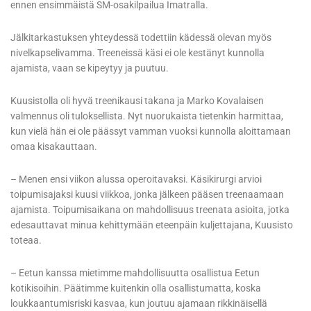
ennen ensimmäistä SM-osakilpailua Imatralla.
Jälkitarkastuksen yhteydessä todettiin kädessä olevan myös
nivelkapselivamma. Treeneissä käsi ei ole kestänyt kunnolla
ajamista, vaan se kipeytyy ja puutuu.
Kuusistolla oli hyvä treenikausi takana ja Marko Kovalaisen
valmennus oli tuloksellista. Nyt nuorukaista tietenkin harmittaa,
kun vielä hän ei ole päässyt vamman vuoksi kunnolla aloittamaan
omaa kisakauttaan.
– Menen ensi viikon alussa operoitavaksi. Käsikirurgi arvioi
toipumisajaksi kuusi viikkoa, jonka jälkeen pääsen treenaamaan
ajamista. Toipumisaikana on mahdollisuus treenata asioita, jotka
edesauttavat minua kehittymään eteenpäin kuljettajana, Kuusisto
toteaa.
– Eetun kanssa mietimme mahdollisuutta osallistua Eetun
kotikisoihin. Päätimme kuitenkin olla osallistumatta, koska
loukkaantumisriski kasvaa, kun joutuu ajamaan rikkinäisellä