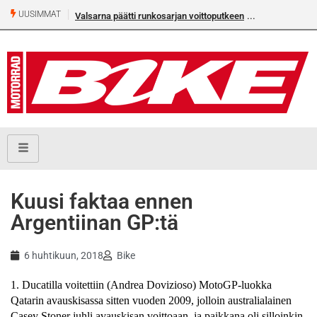
UUSIMMAT
Valsarna päätti runkosarjan voittoputkeen
Kuusi faktaa ennen
Argentiinan GP:tä
6 huhtikuun, 2018
Bike
1. Ducatilla voitettiin (Andrea Dovizioso) MotoGP-luokka
Qatarin avauskisassa sitten vuoden 2009, jolloin australialainen
Casey Stoner juhli avauskisan voittoaan, ja paikkana oli silloinkin