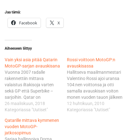
Jaa tämä:
Facebook
X
Aiheeseen liittyy
Vain yksi asia pitää Qatarin
Rossi voittoon MotoGP:n
MotoGP-sarjan avauskisana
avauskisassa
Vuonna 2007 radalle
Hallitseva maailmanmestari
rakennettiin mittava
Valentino Rossi ajoi uransa
valaistus iltakisoja varten
104:nen voittonsa ja otti
sekä GP että Superbike –
samalla avauskisan voiton
sarjoihin. Qatar on
monen vuoden tauon jälkeen
molempien MM-sarjojen
26 maaliskuun, 2018
(edellinen vuonna 2005).
12 huhtikuun, 2010
suosikki, joka pitää
Kategoriassa "Uutiset"
Sormivammastaan toipuva
Kategoriassa "Uutiset"
paikkansa kilpakalenterin
Jorge Lorenzo kertoo
Qatarille mittava kymmenen
avainpaikoilla yhdestä
kärsivänsä vielä jonkin
vuoden MotoGP-
syystä – sillä on riittävästi
verran kivuista jarrutuksissa,
jatkosopimus
rahaa. Qatarissa on aloitettu
mutta saavutti järkevällä
Sarjaa hallinnoiva Dorna