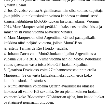
Qatarin Losail.
2. Jos Doviziso voittaa Argentiinassa, hän olisi kolmas kuljettaja
joka juhlisi kuninkuusluokan voittoa kahdessa ensimmäisessä
kisassa nelitahtisen MotoGP-luokan historian aikana. Vuonna
2014 Marc Marquez voitti peräkkäin kaksi ensimmäistä kisaa ja
saman toisti viime vuonna Maverick Vinales.
3. Marc Marquez on ollut Argentiinan GP:ssä paalupaikalla
kaikkina niinä neljänä vuotena, jolloin MotoGP on
järjestetty
Termas de Rio Hondo –radalla.
4. Johann Zarco voitti Moto2-luokan kilpailut Argentiinassa
vuosina 2015 ja 2016. Viime vuonna hän oli MotoGP-luokassa
viides ajaessaan vasta toista MotoGP-luokan kilpailua.
5. Qatarissa Dovizioso voitti 27 tuhannesosasekunnin erolla
Marquezin. Se on vasta kahdeksanneksi tiukin eroa koko
kuninkuusluokan historiassa.
6. Kumulatiivinen voittoaika Qatarin avauskisassa olmessa
luokassa oli vain 0,162 sekuntia. Se on pienin kolmen luokan
voittoero koko 70-vuotisen GP-historian ajalta, kun kaikki luokat
ovat ajaneet normaalin pituuden.