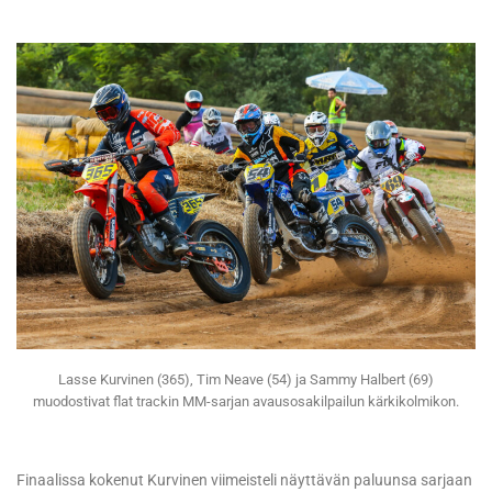
Lasse Kurvinen (365), Tim Neave (54) ja Sammy Halbert (69)
muodostivat flat trackin MM-sarjan avausosakilpailun kärkikolmikon.
Finaalissa kokenut Kurvinen viimeisteli näyttävän paluunsa sarjaan