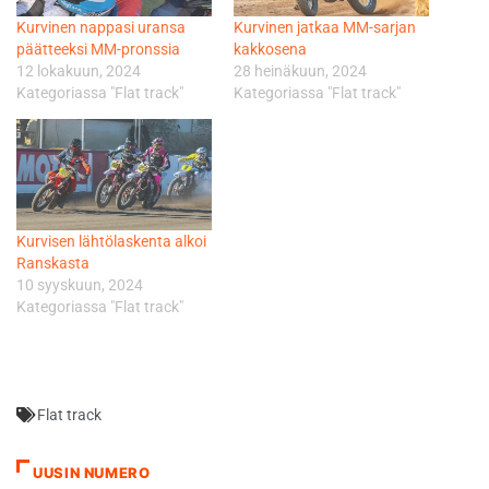
Kurvinen nappasi uransa
Kurvinen jatkaa MM-sarjan
päätteeksi MM-pronssia
kakkosena
12 lokakuun, 2024
28 heinäkuun, 2024
Kategoriassa "Flat track"
Kategoriassa "Flat track"
Kurvisen lähtölaskenta alkoi
Ranskasta
10 syyskuun, 2024
Kategoriassa "Flat track"
Flat track
UUSIN NUMERO