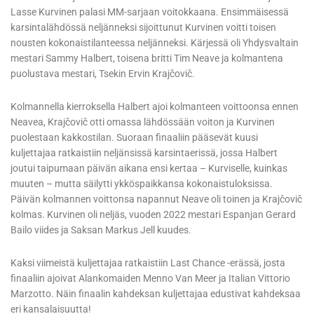
Lasse Kurvinen palasi MM-sarjaan voitokkaana. Ensimmäisessä
karsintalähdössä neljänneksi sijoittunut Kurvinen voitti toisen
nousten kokonaistilanteessa neljänneksi. Kärjessä oli Yhdysvaltain
mestari Sammy Halbert, toisena britti Tim Neave ja kolmantena
puolustava mestari, Tsekin Ervin Krajčovič.
Kolmannella kierroksella Halbert ajoi kolmanteen voittoonsa ennen
Neavea, Krajčovič otti omassa lähdössään voiton ja Kurvinen
puolestaan kakkostilan. Suoraan finaaliin pääsevät kuusi
kuljettajaa ratkaistiin neljänsissä karsintaerissä, jossa Halbert
joutui taipumaan päivän aikana ensi kertaa – Kurviselle, kuinkas
muuten – mutta säilytti ykköspaikkansa kokonaistuloksissa.
Päivän kolmannen voittonsa napannut Neave oli toinen ja Krajčovič
kolmas. Kurvinen oli neljäs, vuoden 2022 mestari Espanjan Gerard
Bailo viides ja Saksan Markus Jell kuudes.
Kaksi viimeistä kuljettajaa ratkaistiin Last Chance -erässä, josta
finaaliin ajoivat Alankomaiden Menno Van Meer ja Italian Vittorio
Marzotto. Näin finaalin kahdeksan kuljettajaa edustivat kahdeksaa
eri kansalaisuutta!