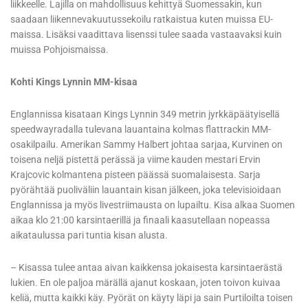
liikkeelle. Lajilla on mahdollisuus kehittyä Suomessakin, kun
saadaan liikennevakuutussekoilu ratkaistua kuten muissa EU-
maissa. Lisäksi vaadittava lisenssi tulee saada vastaavaksi kuin
muissa Pohjoismaissa.
Kohti Kings Lynnin MM-kisaa
Englannissa kisataan Kings Lynnin 349 metrin jyrkkäpäätyisellä
speedwayradalla tulevana lauantaina kolmas flattrackin MM-
osakilpailu. Amerikan Sammy Halbert johtaa sarjaa, Kurvinen on
toisena neljä pistettä perässä ja viime kauden mestari Ervin
Krajcovic kolmantena pisteen päässä suomalaisesta. Sarja
pyörähtää puoliväliin lauantain kisan jälkeen, joka televisioidaan
Englannissa ja myös livestriimausta on lupailtu. Kisa alkaa Suomen
aikaa klo 21:00 karsintaerillä ja finaali kaasutellaan nopeassa
aikataulussa pari tuntia kisan alusta.
– Kisassa tulee antaa aivan kaikkensa jokaisesta karsintaerästä
lukien. En ole paljoa märällä ajanut koskaan, joten toivon kuivaa
keliä, mutta kaikki käy. Pyörät on käyty läpi ja sain Purtiloilta toisen