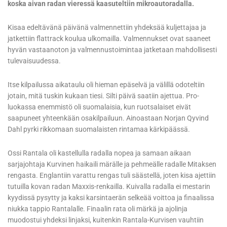
koska aivan radan vieressä kaasuteltiin mikroautoradalla.
Kisaa edeltävänä päivänä valmennettiin yhdeksää kuljettajaa ja
jatkettiin flattrack koulua ulkomailla. Valmennukset ovat saaneet
hyvän vastaanoton ja valmennustoimintaa jatketaan mahdollisesti
tulevaisuudessa.
Itse kilpailussa aikataulu oli hieman epäselvä ja välillä odoteltiin
jotain, mitä tuskin kukaan tiesi. Silti päivä saatiin ajettua. Pro-
luokassa enemmistö oli suomalaisia, kun ruotsalaiset eivät
saapuneet yhteenkään osakilpailuun. Ainoastaan Norjan Qyvind
Dahl pyrki rikkomaan suomalaisten rintamaa kärkipäässä.
Ossi Rantala oli kastellulla radalla nopea ja samaan aikaan
sarjajohtaja Kurvinen haikaili märälle ja pehmeälle radalle Mitaksen
rengasta. Englantiin varattu rengas tuli säästellä, joten kisa ajettiin
tutuilla kovan radan Maxxis-renkailla. Kuivalla radalla ei mestarin
kyydissä pysytty ja kaksi karsintaerän selkeää voittoa ja finaalissa
niukka tappio Rantalalle. Finaalin rata oli märkä ja ajolinja
muodostui yhdeksi linjaksi, kuitenkin Rantala-Kurvisen vauhtiin