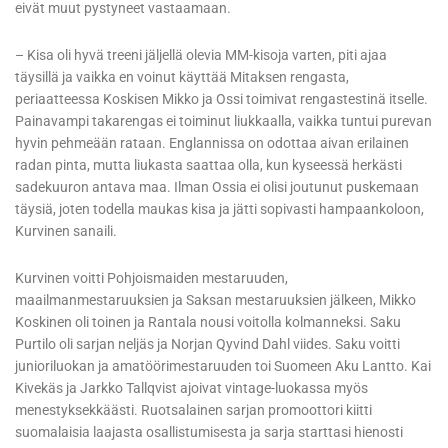
eivät muut pystyneet vastaamaan.
– Kisa oli hyvä treeni jäljellä olevia MM-kisoja varten, piti ajaa
täysillä ja vaikka en voinut käyttää Mitaksen rengasta,
periaatteessa Koskisen Mikko ja Ossi toimivat rengastestinä itselle.
Painavampi takarengas ei toiminut liukkaalla, vaikka tuntui purevan
hyvin pehmeään rataan. Englannissa on odottaa aivan erilainen
radan pinta, mutta liukasta saattaa olla, kun kyseessä herkästi
sadekuuron antava maa. Ilman Ossia ei olisi joutunut puskemaan
täysiä, joten todella maukas kisa ja jätti sopivasti hampaankoloon,
Kurvinen sanaili.
Kurvinen voitti Pohjoismaiden mestaruuden,
maailmanmestaruuksien ja Saksan mestaruuksien jälkeen, Mikko
Koskinen oli toinen ja Rantala nousi voitolla kolmanneksi. Saku
Purtilo oli sarjan neljäs ja Norjan Qyvind Dahl viides. Saku voitti
junioriluokan ja amatöörimestaruuden toi Suomeen Aku Lantto. Kai
Kivekäs ja Jarkko Tallqvist ajoivat vintage-luokassa myös
menestyksekkäästi. Ruotsalainen sarjan promoottori kiitti
suomalaisia laajasta osallistumisesta ja sarja starttasi hienosti