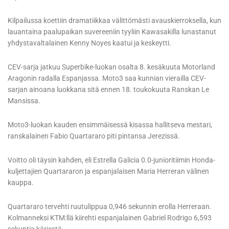
Kilpailussa koettiin dramatiikkaa välittömästi avauskierroksella, kun
lauantaina paalupaikan suvereeniin tyyliin Kawasakilla lunastanut
yhdystavaltalainen Kenny Noyes kaatui ja keskeytti.
CEV-sarja jatkuu Superbike-luokan osalta 8. kesäkuuta Motorland
Aragonin radalla Espanjassa. Moto3 saa kunnian vierailla CEV-
sarjan ainoana luokkana sitä ennen 18. toukokuuta Ranskan Le
Mansissa.
Moto3-luokan kauden ensimmäisessä kisassa hallitseva mestari,
ranskalainen Fabio Quartararo piti pintansa Jerezissä.
Voitto oli täysin kahden, eli Estrella Galicia 0.0-junioritiimin Honda-
kuljettajien Quartararon ja espanjalaisen Maria Herreran välinen
kauppa.
Quartararo tervehti ruutulippua 0,946 sekunnin erolla Herreraan.
Kolmanneksi KTM:llä kiirehti espanjalainen Gabriel Rodrigo 6,593