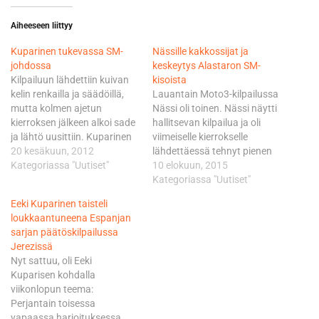
Aiheeseen liittyy
Kuparinen tukevassa SM-
Nässille kakkossijat ja
johdossa
keskeytys Alastaron SM-
Kilpailuun lähdettiin kuivan
kisoista
kelin renkailla ja säädöillä,
Lauantain Moto3-kilpailussa
mutta kolmen ajetun
Nässi oli toinen. Nässi näytti
kierroksen jälkeen alkoi sade
hallitsevan kilpailua ja oli
ja lähtö uusittiin. Kuparinen
viimeiselle kierrokselle
kiristi tasaisesti vauhtia
20 kesäkuun, 2012
lähdettäessä tehnyt pienen
kilpailun edetessä. -
Kategoriassa "Uutiset"
eron toisena olleeseen Peetu
10 elokuun, 2015
Ajotuntuman löytyminen
Paavilaiseen. Paavilainen
Kategoriassa "Uutiset"
sadekelillä kesti muutaman
pääsi kuitenkin yllättämään
Eeki Kuparinen taisteli
kierroksen ajan, sen jälkeen
Felixin paluusuoran jarrussa
loukkaantuneena Espanjan
pystyin nousemaan hyvin
ennen Lemminkäisen
sarjan päätöskilpailussa
mutta Kallio oli jo karannut
kaarretta, eikä Nässi enää
Jerezissä
liian kauas, totesi Kuparinen.
päässyt kuittaamaan
Nyt sattuu, oli Eeki
Kuparinen ajoi varmasti
ohitusta ja tuli maaliin
Kuparisen kohdalla
kisan toiseksi…
niukasti toisena. Sunnuntain
viikonlopun teema:
kilpailussa Nässi kaatui
Perjantain toisessa
kärkipaikalta jo neljännen
vapaassa harjoituksessa