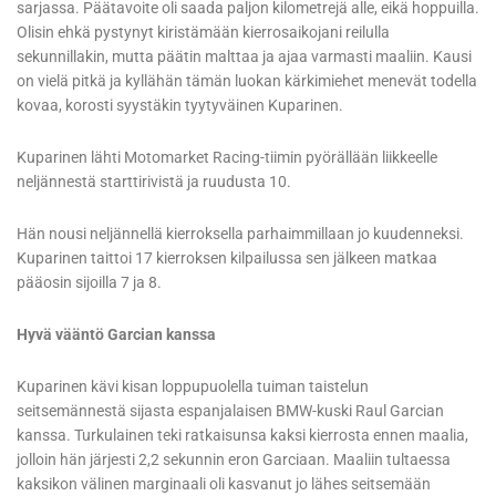
sarjassa. Päätavoite oli saada paljon kilometrejä alle, eikä hoppuilla.
Olisin ehkä pystynyt kiristämään kierrosaikojani reilulla
sekunnillakin, mutta päätin malttaa ja ajaa varmasti maaliin. Kausi
on vielä pitkä ja kyllähän tämän luokan kärkimiehet menevät todella
kovaa, korosti syystäkin tyytyväinen Kuparinen.
Kuparinen lähti Motomarket Racing-tiimin pyörällään liikkeelle
neljännestä starttirivistä ja ruudusta 10.
Hän nousi neljännellä kierroksella parhaimmillaan jo kuudenneksi.
Kuparinen taittoi 17 kierroksen kilpailussa sen jälkeen matkaa
pääosin sijoilla 7 ja 8.
Hyvä vääntö Garcian kanssa
Kuparinen kävi kisan loppupuolella tuiman taistelun
seitsemännestä sijasta espanjalaisen BMW-kuski Raul Garcian
kanssa. Turkulainen teki ratkaisunsa kaksi kierrosta ennen maalia,
jolloin hän järjesti 2,2 sekunnin eron Garciaan. Maaliin tultaessa
kaksikon välinen marginaali oli kasvanut jo lähes seitsemään