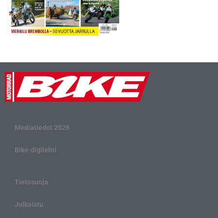
Mediatiedot 2026
Bike-digilehti
Tietosuoja
Julkaistu