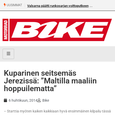
UUSIMMAT
Valsarna päätti runkosarjan voittoputkeen
Älä missaa täm
numeroa!
Kuparinen seitsemäs
Jerezissä: ”Maltilla maaliin
hoppuilematta”
6 huhtikuun, 2014
Bike
– Starttia myöten kaiken kaikkiaan hyvä ensimmäinen kilpailu tässä