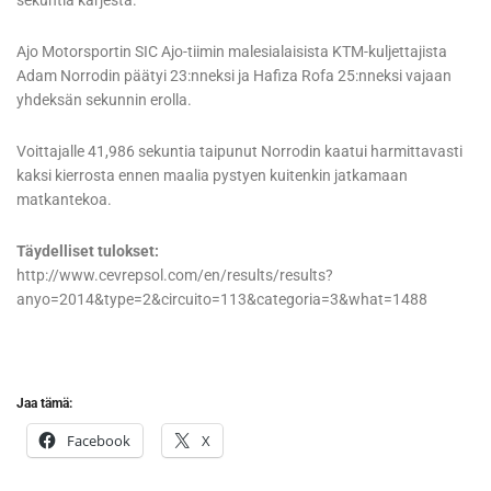
sekuntia kärjestä.
Ajo Motorsportin SIC Ajo-tiimin malesialaisista KTM-kuljettajista
Adam Norrodin päätyi 23:nneksi ja Hafiza Rofa 25:nneksi vajaan
yhdeksän sekunnin erolla.
Voittajalle 41,986 sekuntia taipunut Norrodin kaatui harmittavasti
kaksi kierrosta ennen maalia pystyen kuitenkin jatkamaan
matkantekoa.
Täydelliset tulokset:
http://www.cevrepsol.com/en/results/results?
anyo=2014&type=2&circuito=113&categoria=3&what=1488
Jaa tämä:
Facebook
X