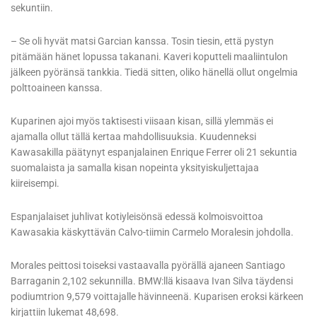
sekuntiin.
– Se oli hyvät matsi Garcian kanssa. Tosin tiesin, että pystyn
pitämään hänet lopussa takanani. Kaveri koputteli maaliintulon
jälkeen pyöränsä tankkia. Tiedä sitten, oliko hänellä ollut ongelmia
polttoaineen kanssa.
Kuparinen ajoi myös taktisesti viisaan kisan, sillä ylemmäs ei
ajamalla ollut tällä kertaa mahdollisuuksia. Kuudenneksi
Kawasakilla päätynyt espanjalainen Enrique Ferrer oli 21 sekuntia
suomalaista ja samalla kisan nopeinta yksityiskuljettajaa
kiireisempi.
Espanjalaiset juhlivat kotiyleisönsä edessä kolmoisvoittoa
Kawasakia käskyttävän Calvo-tiimin Carmelo Moralesin johdolla.
Morales peittosi toiseksi vastaavalla pyörällä ajaneen Santiago
Barraganin 2,102 sekunnilla. BMW:llä kisaava Ivan Silva täydensi
podiumtrion 9,579 voittajalle hävinneenä. Kuparisen eroksi kärkeen
kirjattiin lukemat 48,698.