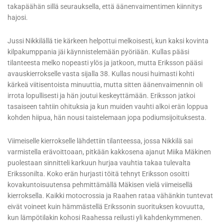
takapäähän sillä seurauksella, että äänenvaimentimen kiinnitys
hajosi.
Jussi Nikkilällä tie kärkeen helpottui melkoisesti, kun kaksi kovinta
kilpakumppania jäi käynnistelemään pyöriään. Kullas pääsi
tilanteesta melko nopeasti ylös ja jatkoon, mutta Eriksson pääsi
avauskierrokselle vasta sijalla 38. Kullas nousi huimasti kohti
kärkeä viitisentoista minuuttia, mutta sitten äänenvaimennin oli
irrota lopullisesti ja hän joutui keskeyttämään. Eriksson jatkoi
tasaiseen tahtiin ohituksia ja kun muiden vauhti alkoi erän loppua
kohden hiipua, hän nousi taistelemaan jopa podiumsijoituksesta.
Viimeiselle kierrokselle lähdettiin tilanteessa, jossa Nikkilä sai
varmistella erävoittoaan, pitkään kakkosena ajanut Miika Mäkinen
puolestaan sinnitteli karkuun hurjaa vauhtia takaa tulevalta
Erikssonilta. Koko erän hurjasti töitä tehnyt Eriksson osoitti
kovakuntoisuutensa pehmittämällä Mäkisen vielä viimeisellä
kierroksella. Kaikki motocrossia ja Raahen rataa vähänkin tuntevat
eivät voineet kuin hämmästellä Erikssonin suorituksen kovuutta,
kun lämpötilakin kohosi Raahessa reilusti yli kahdenkymmenen.