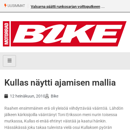
UUSIMMAT
Valsarna päätti runkosarjan voittoputkeen
Älä missaa täm
numeroa!
Kullas näytti ajamisen mallia
12 heinäkuun, 2010
Bike
Raahen ensimmäinen erä oli yleisöä viihdyttävää vääntöä. Lähdön
jälkeen kärkisijoilla vääntänyt Toni Eriksson meni nurin toisessa
mutkassa, Kullas ei enää ehtinyt väistää ja kaatui hänkin.
Hässäkässä joku takaa tulevista vielä osui Kullaksen pyörän