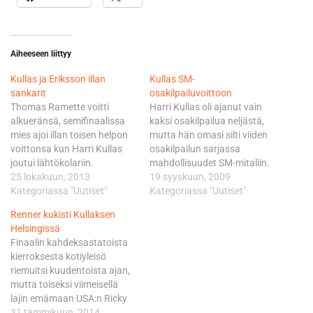
Aiheeseen liittyy
Kullas ja Eriksson illan
Kullas SM-
sankarit
osakilpailuvoittoon
Thomas Ramette voitti
Harri Kullas oli ajanut vain
alkueränsä, semifinaalissa
kaksi osakilpailua neljästä,
mies ajoi illan toisen helpon
mutta hän omasi silti viiden
voittonsa kun Harri Kullas
osakilpailun sarjassa
joutui lähtökolariin.
mahdollisuudet SM-mitaliin.
Finaalissa Kullas pisti
25 lokakuun, 2013
Kullas ajoikin eräsijat kaksi ja
19 syyskuun, 2009
kuitenkin vieraat
Kategoriassa "Uutiset"
yksi, joilla irtosi
Kategoriassa "Uutiset"
ojennukseen Toni Erikssonin
osakilpailuvoitto sekä SM-
Renner kukisti Kullaksen
ajaessa kuudenneksi, sijalle,
pronssi. Hopea jäi
Helsingissä
joka varmisti mestaruuden jo
helsinkiläiseltä vain kahden
Finaalin kahdeksastatoista
ennen lauantain
pisteen päähän. - Minulla
kierroksesta kotiyleisö
päätöskisaa. Finaalin
hajosi ensimmäisen erän
riemuitsi kuudentoista ajan,
startissa Ramette oli
kolmannella kierroksella
mutta toiseksi viimeisellä
alkuerän ja semifinaalin
kytkin ja loppuerän jouduin
lajin emämaan USA:n Ricky
tapaan kärjessä. Kullas
keskittymään siihen, ettei
Renner iski ja vei perjantai-
31 tammikuun, 2014