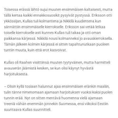
Toisessa erässä lähtö sujui muuten ensimmäisen kaltaisesti, mutta
tällä kertaa kaikki ennakkosuosikit pysyivät pystyssä. Eriksson otti
ykkössijan, Kullas tuli kolmantena ja Nikkilä kuudentena kun
sännättiin ensimmäiselle kierrokselle. Eriksson sai vetää letkaa
toiselle kierrokselle asti kunnes Kullas tuli takaa ja otti oman
paikkansa kärjessä. Nikkilä nousi kolmanneksi jo avauskierroksella.
Tämän jälkeen kolmen kärjessä ei sitten tapahtunutkaan puoleen
tuntiin muuta, kuin että erot kasvoivat.
Kullas oli Raahen visiittiinsä muuten tyytyväinen, mutta harmitteli
avauserän jäämistä kesken, se kun olisi käynyt hyvästä
harjoituksesta.
– Olisin kyllä tosiaan halunnut ajaa ensimmäisen eränkin maaliin,
tulin tänne nimenomaan ajamaan harjoituksen vuoksi kaksi puolen
tunnin erää. Nyt on sitten mentävä huomenna vielä ajamaan
treeniä vähän enemmän jonnekin Suomessa, ensi viikoksi Eestiin
suuntaava Kullas suunnitteli.