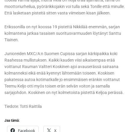
todella varma ajaja, mutta vielä on neljä erää ajamatta, tämä on
moottoriurheilua, pyörärikkojakin voi tulla sekä Tonille että minulle.
Että lasketaan pisteitä sitten vasta viimeisen kisan jälkeen.
Erikssonilla on nyt koossa 19 pistettä Nikkilää enemmän, sarjan
kolmantena jatkaa tasaisen suoritusvarmuuden löytänyt Santtu
Tiainen.
Junioreiden MXC/A:n Suomen Cupissa sarjan kärkipaikka koki
Raahessa mullistuksen. Kaikki kauden viisi aikaisempaa erää
voittanut Rauman Valtteri Koskinen ajoi avauserässä sairaana
kolmanneksi eikä enää kyennyt lähtemään toiseen. Koskisen
pakatessa autoa kotimatkalle jo ensimmäisen eränkin voittanut
Teemu Keljo otti myös toisen erän selvän voiton ja samalla
sarjajohdon. Koskinen on nyt kolmetoista pistettä Keljoa perässä.
Tiedote: Totti Raittila
Jaa tämä:
Facebook
X