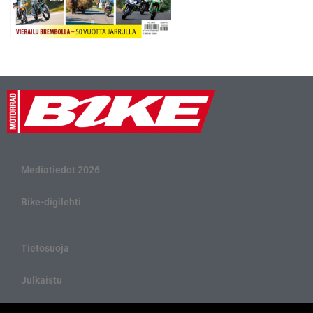
Mediatiedot 2026
Bike-digilehti
Tietosuoja
Julkaistu