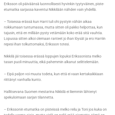
Eriksson oli päiväänsä luonnollisesti hyvinkin tyytyväinen, piste-
etumatka sarjassa kaventui Nikkilään nähden vain yhdellä.
– Toisessa erässä kun Harri tuli ohi pystyin vähän aikaa
roikkumaan tuntumassa, mutta sitten oli pakko helpottaa, kun
tajusin, että en millään pysty vetämään koko erää sitä vauhtia.
Lopussa sitten alkoi olemaan ranteet jo ihan löysät ja ero Harriin
repesi ihan tolkuttomaksi, Eriksson totesi.
Nikkilä jäi toisessa erässä loppujen lopuksi Erikssonista melko
tasan puoli minuuttia, eikä pahemmin alkanut selittelemään.
– Eipä paljon voi muuta todeta, kun että ei vaan kertakaikkiaan
riittänyt vanhalla kunto.
Hallitsevana Suomen mestarina Nikkilä ei liiemmin lähtenyt
spekuloimaan sarjan tilannetta.
– Erikssonin etumatka on pisteissä melko reilu ja Toni jos kuka on