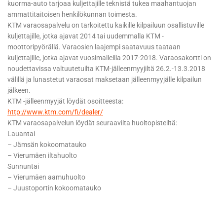
kuorma-auto tarjoaa kuljettajille teknistä tukea maahantuojan
ammattitaitoisen henkilökunnan toimesta.
KTM varaosapalvelu on tarkoitettu kaikille kilpailuun osallistuville
kuljettajille, jotka ajavat 2014 tai uudemmalla KTM -
moottoripyörällä. Varaosien laajempi saatavuus taataan
kuljettajille, jotka ajavat vuosimalleilla 2017-2018. Varaosakortti on
noudettavissa valtuutetuilta KTM-jälleenmyyjiltä 26.2.-13.3.2018
välillä ja lunastetut varaosat maksetaan jälleenmyyjälle kilpailun
jälkeen.
KTM -jälleenmyyjät löydät osoitteesta:
http://www.ktm.com/fi/dealer/
KTM varaosapalvelun löydät seuraavilta huoltopisteiltä:
Lauantai
– Jämsän kokoomatauko
– Vierumäen iltahuolto
Sunnuntai
– Vierumäen aamuhuolto
– Juustoportin kokoomatauko