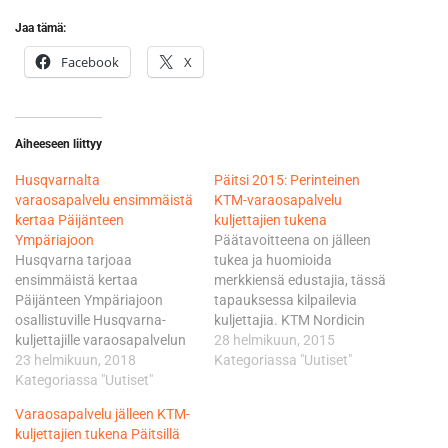
Jaa tämä:
Facebook
X
Aiheeseen liittyy
Husqvarnalta
Päitsi 2015: Perinteinen
varaosapalvelu ensimmäistä
KTM-varaosapalvelu
kertaa Päijänteen
kuljettajien tukena
Ympäriajoon
Päätavoitteena on jälleen
Husqvarna tarjoaa
tukea ja huomioida
ensimmäistä kertaa
merkkiensä edustajia, tässä
Päijänteen Ympäriajoon
tapauksessa kilpailevia
osallistuville Husqvarna-
kuljettajia. KTM Nordicin
kuljettajille varaosapalvelun
huolto- ja varaosarekka
28 helmikuun, 2015
tukeakseen merkin kuljettajia
23 helmikuun, 2018
kiertää päähuollot kilpailun
Kategoriassa "Uutiset"
suuressa suomalaisessa
Kategoriassa "Uutiset"
mukana, sisältäen
seikkailussa. Varaosien
varaosavaraston sekä KTM
Varaosapalvelu jälleen KTM-
lisäksi Husqvarnan teltalta
Nordicin jälkimarkkinoinnin
kuljettajien tukena Päitsillä
saa teknistä tukea kilpailun
ammattitaitoisen