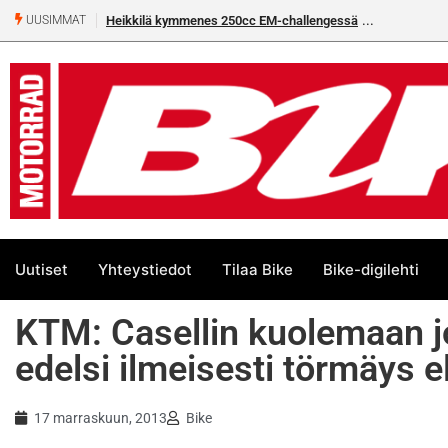
Heikkilä kymmenes 250cc EM-challengessä
UUSIMMAT
Uutiset
Yhteystiedot
Tilaa Bike
Bike-digilehti
KTM: Casellin kuolemaan j
edelsi ilmeisesti törmäys 
17 marraskuun, 2013
Bike