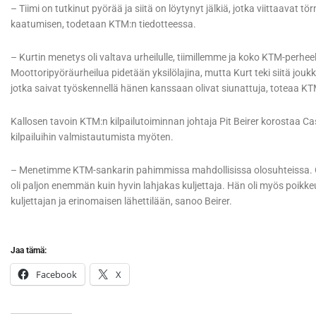
– Tiimi on tutkinut pyörää ja siitä on löytynyt jälkiä, jotka viittaavat 
kaatumisen, todetaan KTM:n tiedotteessa.
– Kurtin menetys oli valtava urheilulle, tiimillemme ja koko KTM-perhee
Moottoripyöräurheilua pidetään yksilölajina, mutta Kurt teki siitä jouk
jotka saivat työskennellä hänen kanssaan olivat siunattuja, toteaa KT
Kallosen tavoin KTM:n kilpailutoiminnan johtaja Pit Beirer korostaa Cas
kilpailuihin valmistautumista myöten.
– Menetimme KTM-sankarin pahimmissa mahdollisissa olosuhteissa. O
oli paljon enemmän kuin hyvin lahjakas kuljettaja. Hän oli myös poik
kuljettajan ja erinomaisen lähettilään, sanoo Beirer.
Jaa tämä:
Facebook
X