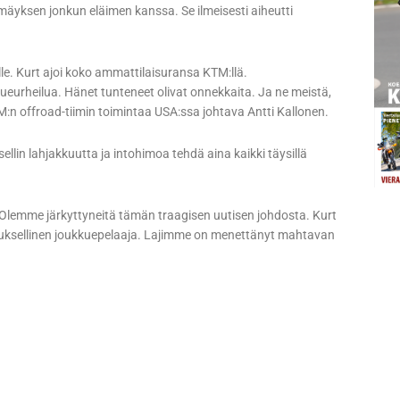
törmäyksen jonkun eläimen kanssa. Se ilmeisesti aiheutti
lle. Kurt ajoi koko ammattilaisuransa KTM:llä.
kueurheilua. Hänet tunteneet olivat onnekkaita. Ja ne meistä,
M:n offroad-tiimin toimintaa USA:ssa johtava Antti Kallonen.
ellin lahjakkuutta ja intohimoa tehdä aina kaikki täysillä
lemme järkyttyneitä tämän traagisen uutisen johdosta. Kurt
keuksellinen joukkuepelaaja. Lajimme on menettänyt mahtavan