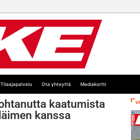
Tilaajapalvelu
Ota yhteyttä
Mediakortti
ohtanutta kaatumista
U
eläimen kanssa