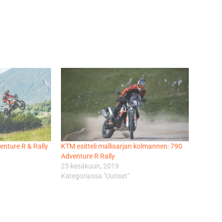
enture R & Rally
KTM esitteli mallisarjan kolmannen: 790
Adventure R Rally
25 kesäkuun, 2019
Kategoriassa "Uutiset"