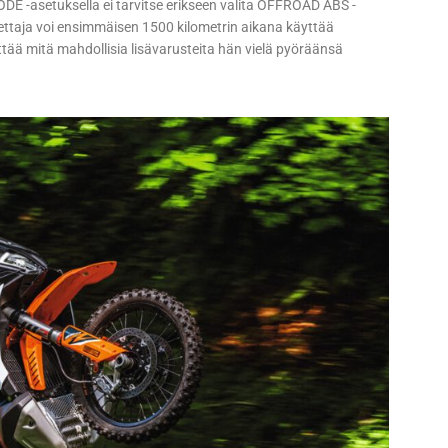
 -asetuksella ei tarvitse erikseen valita OFFROAD ABS -
ttaja voi ensimmäisen 1500 kilometrin aikana käyttää
ättää mitä mahdollisia lisävarusteita hän vielä pyöräänsä