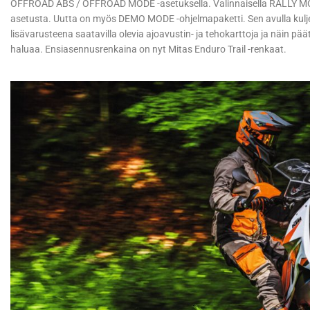
OFFROAD ABS / OFFROAD MODE -asetuksella. Valinnaisella RALLY MODE
asetusta. Uutta on myös DEMO MODE -ohjelmapaketti. Sen avulla kulje
lisävarusteena saatavilla olevia ajoavustin- ja tehokarttoja ja näin pä
haluaa. Ensiasennusrenkaina on nyt Mitas Enduro Trail -renkaat.