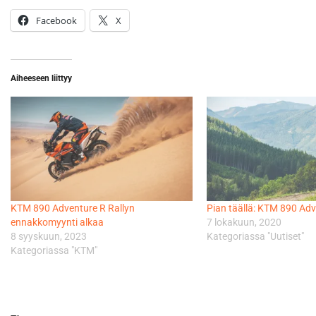
Facebook
X
Aiheeseen liittyy
KTM 890 Adventure R Rallyn
Pian täällä: KTM 890 Adv
ennakkomyynti alkaa
7 lokakuun, 2020
8 syyskuun, 2023
Kategoriassa "Uutiset"
Kategoriassa "KTM"