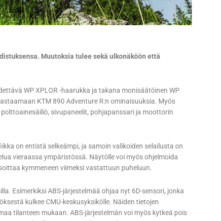
udistuksensa. Muutoksia tulee sekä ulkonäköön että
äädettävä WP XPLOR -haarukka ja takana monisäätöinen WP
 vastaamaan KTM 890 Adventure R:n ominaisuuksia. Myös
olttoainesäiliö, sivupaneelit, pohjapanssari ja moottorin
ikka on entistä selkeämpi, ja samoin valikoiden selailusta on
telua vieraassa ympäristössä. Näytölle voi myös ohjelmoida
 soittaa kymmeneen viimeksi vastattuun puheluun.
illa. Esimerkiksi ABS-järjestelmää ohjaa nyt 6D-sensori, jonka
ytöksestä kulkee CMU-keskusyksikölle. Näiden tietojen
maa tilanteen mukaan. ABS-järjestelmän voi myös kytkeä pois