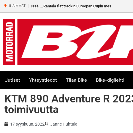
Rantala flat trackin Euroopan Cupin mestari
UUSIMMAT
Uutiset
Yhteystiedot
Tilaa Bike
Bike-digilehti
KTM 890 Adventure R 2023 
toimivuutta
17 syyskuun, 2022
Janne Huhtala