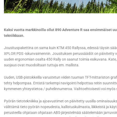
Kaksi vuotta markkinoilla ollut 890 Adventure R saa ensimmäiset u
tekniikkaan.
Jousituspakettina on sama kuin KTM 450 Rallyssa, edessä täysin s
XPLOR PDS -iskunvaimennin. Jousituksen perussäädöt on päivitetty
uuden ergonomian osalta 450 Rally on saanut toimia esikuvana. Kate, p
suojaus ovat muodoiltaan tuttuja em. mallista.
Uuden, USB-pistokkeilla varustetun viiden tuuman TFT-mittariston grafi
tehty helpompaa. Entistä tarkempi navigointi helpottaa reitin suunnit
kymmenen yhteystietoa / puhelinnumeroa. Vaihtoehtoisesti voi myös
Pyörän tietotekniikka ja ajoavustimet on päivitetty uusilla ominaisuuks
välittämä tieto pyörän nopeudesta, kallistuskulmasta, liikkeistä ja kä
perusteella ohjataan ohjataan ABS-järjestelmää säätelemään jarruvoi