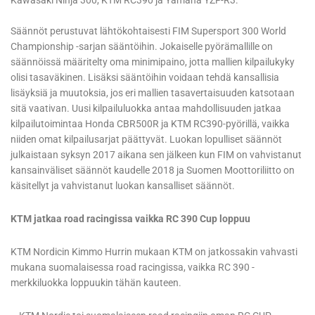
Kawasaki Ninja 300, KTM RC390 ja Yamaha YZF-R3.
Säännöt perustuvat lähtökohtaisesti FIM Supersport 300 World
Championship -sarjan sääntöihin. Jokaiselle pyörämallille on
säännöissä määritelty oma minimipaino, jotta mallien kilpailukyky
olisi tasaväkinen. Lisäksi sääntöihin voidaan tehdä kansallisia
lisäyksiä ja muutoksia, jos eri mallien tasavertaisuuden katsotaan
sitä vaativan. Uusi kilpailuluokka antaa mahdollisuuden jatkaa
kilpailutoimintaa Honda CBR500R ja KTM RC390-pyörillä, vaikka
niiden omat kilpailusarjat päättyvät. Luokan lopulliset säännöt
julkaistaan syksyn 2017 aikana sen jälkeen kun FIM on vahvistanut
kansainväliset säännöt kaudelle 2018 ja Suomen Moottoriliitto on
käsitellyt ja vahvistanut luokan kansalliset säännöt.
KTM jatkaa road racingissa vaikka RC 390 Cup loppuu
KTM Nordicin Kimmo Hurrin mukaan KTM on jatkossakin vahvasti
mukana suomalaisessa road racingissa, vaikka RC 390 -
merkkiluokka loppuukin tähän kauteen.