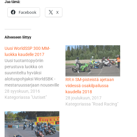
Jaa tämä:
Facebook
X
Aiheeseen liittyy
Uusi WorldSSP 300 MM-
luokka kaudelle 2017
Uusi tuotantopyöriin
perustuva luokka on
suunniteltu hyväksi
aloituspohjaksi WorldSBK -
RR:n SM-pisteistä ajetaan
mestaruussarjaan nouseville
viidessä osakilpailussa
nuorille kuljettajille. Samalla
28 syyskuun, 2016
kaudella 2018
luokkaa pidetään
Kategoriassa "Uutiset"
28 joulukuun, 2017
erinomaisena näyteikkunana
Kategoriassa "Road Racing"
valmistajille heidän
pienempien sporttipyörien
kanssa. Sarjaan voidaan
osallistua seuravilla
pyörämalleilla: Honda