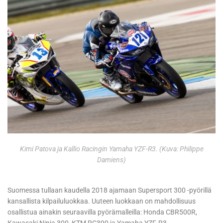
Kimi Patova ja Kallio Racingin Yamaha YZF-R3. (Kuva: Philippe
Damiens)
Suomessa tullaan kaudella 2018 ajamaan Supersport 300 -pyörillä
kansallista kilpailuluokkaa. Uuteen luokkaan on mahdollisuus
osallistua ainakin seuraavilla pyörämalleilla: Honda CBR500R,