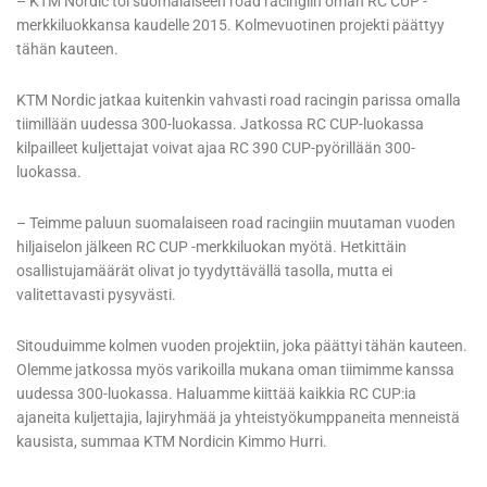
– KTM Nordic toi suomalaiseen road racingiin oman RC CUP -
merkkiluokkansa kaudelle 2015. Kolmevuotinen projekti päättyy
tähän kauteen.
KTM Nordic jatkaa kuitenkin vahvasti road racingin parissa omalla
tiimillään uudessa 300-luokassa. Jatkossa RC CUP-luokassa
kilpailleet kuljettajat voivat ajaa RC 390 CUP-pyörillään 300-
luokassa.
– Teimme paluun suomalaiseen road racingiin muutaman vuoden
hiljaiselon jälkeen RC CUP -merkkiluokan myötä. Hetkittäin
osallistujamäärät olivat jo tyydyttävällä tasolla, mutta ei
valitettavasti pysyvästi.
Sitouduimme kolmen vuoden projektiin, joka päättyi tähän kauteen.
Olemme jatkossa myös varikoilla mukana oman tiimimme kanssa
uudessa 300-luokassa. Haluamme kiittää kaikkia RC CUP:ia
ajaneita kuljettajia, lajiryhmää ja yhteistyökumppaneita menneistä
kausista, summaa KTM Nordicin Kimmo Hurri.