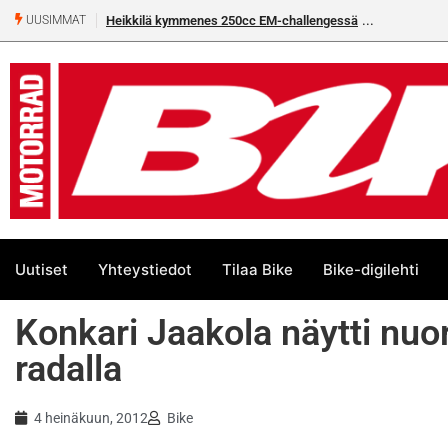
Heikkilä kymmenes 250cc EM-challengessä
UUSIMMAT
Uutiset
Yhteystiedot
Tilaa Bike
Bike-digilehti
Konkari Jaakola näytti nuori
radalla
4 heinäkuun, 2012
Bike