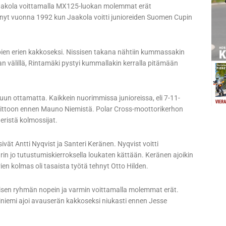
 Jaakola voittamalla MX125-luokan molemmat erät
ntynyt vuonna 1992 kun Jaakola voitti junioreiden Suomen Cupin
en erien kakkoseksi. Nissisen takana nähtiin kummassakin
n välillä, Rintamäki pystyi kummallakin kerralla pitämään
uun ottamatta. Kaikkein nuorimmissa junioreissa, eli 7-11-
oittoon ennen Mauno Niemistä. Polar Cross-moottorikerhon
ristä kolmossijat.
t Antti Nyqvist ja Santeri Keränen. Nyqvist voitti
in jo tutustumiskierroksella loukaten kättään. Keränen ajoikin
ien kolmas oli tasaista työtä tehnyt Otto Hilden.
isen ryhmän nopein ja varmin voittamalla molemmat erät.
kiniemi ajoi avauserän kakkoseksi niukasti ennen Jesse