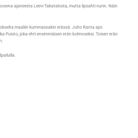
kosena ajaneesta Leevi Takatalosta, mutta lipsahti nurin. Näin
rokselta maaliin kummassakin erässä. Juho Ranta ajoi
ka Puisto, joka ehti ensimmäisen erän kolmoseksi. Toisen erän
n.
pailulla.