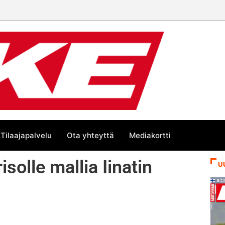
Tilaajapalvelu
Ota yhteyttä
Mediakortti
solle mallia Iinatin
U