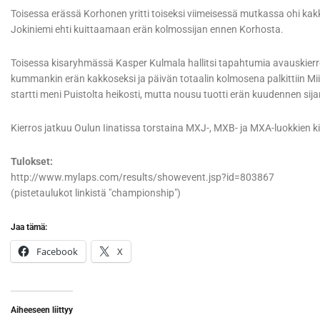
Toisessa erässä Korhonen yritti toiseksi viimeisessä mutkassa ohi kak
Jokiniemi ehti kuittaamaan erän kolmossijan ennen Korhosta.
Toisessa kisaryhmässä Kasper Kulmala hallitsi tapahtumia avauskier
kummankin erän kakkoseksi ja päivän totaalin kolmosena palkittiin Mii
startti meni Puistolta heikosti, mutta nousu tuotti erän kuudennen sija
Kierros jatkuu Oulun Iinatissa torstaina MXJ-, MXB- ja MXA-luokkien kil
Tulokset:
http://www.mylaps.com/results/showevent.jsp?id=803867
(pistetaulukot linkistä "championship")
Jaa tämä:
Facebook
X
Aiheeseen liittyy