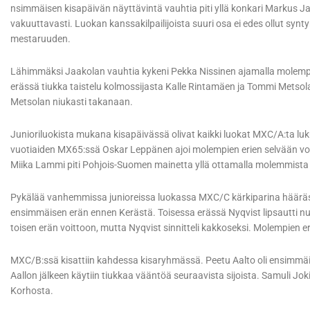
nsimmäisen kisapäivän näyttävintä vauhtia piti yllä konkari Markus
vakuuttavasti. Luokan kanssakilpailijoista suuri osa ei edes ollut sy
mestaruuden.
Lähimmäksi Jaakolan vauhtia kykeni Pekka Nissinen ajamalla molempi
erässä tiukka taistelu kolmossijasta Kalle Rintamäen ja Tommi Metsola
Metsolan niukasti takanaan.
Junioriluokista mukana kisapäivässä olivat kaikki luokat MXC/A:ta luk
vuotiaiden MX65:ssä Oskar Leppänen ajoi molempien erien selvään v
Miika Lammi piti Pohjois-Suomen mainetta yllä ottamalla molemmista e
Pykälää vanhemmissa junioreissa luokassa MXC/C kärkiparina hääräsivä
ensimmäisen erän ennen Kerästä. Toisessa erässä Nyqvist lipsautti nur
toisen erän voittoon, mutta Nyqvist sinnitteli kakkoseksi. Molempien er
MXC/B:ssä kisattiin kahdessa kisaryhmässä. Peetu Aalto oli ensimmä
Aallon jälkeen käytiin tiukkaa vääntöä seuraavista sijoista. Samuli Jo
Korhosta.