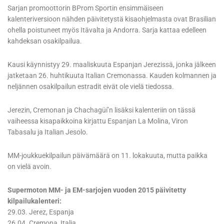
Sarjan promoottorin BProm Sportin ensimmäiseen
kalenteriversioon nähden päivitetystä kisaohjelmasta ovat Brasilian
ohella poistuneet myös Itävalta ja Andorra. Sarja kattaa edelleen
kahdeksan osakilpailua.
Kausi käynnistyy 29. maaliskuuta Espanjan Jerezissä, jonka jälkeen
jatketaan 26. huhtikuuta Italian Cremonassa. Kauden kolmannen ja
neljännen osakilpailun estradit eivät ole vielä tiedossa.
Jerezin, Cremonan ja Chachagüí’n lisäksi kalenteriin on tässä
vaiheessa kisapaikkoina kirjattu Espanjan La Molina, Viron
Tabasalu ja Italian Jesolo.
MM-joukkuekilpailun päivämäärä on 11. lokakuuta, mutta paikka
on vielä avoin.
Supermoton MM- ja EM-sarjojen vuoden 2015 päivitetty
kilpailukalenteri:
29.03. Jerez, Espanja
26.04. Cremona, Italia