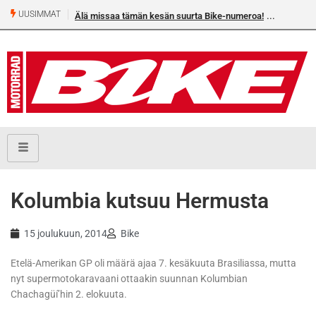
UUSIMMAT
Älä missaa tämän kesän suurta Bike-numeroa!
Kolumbia kutsuu Hermusta
15 joulukuun, 2014
Bike
Etelä-Amerikan GP oli määrä ajaa 7. kesäkuuta Brasiliassa, mutta
nyt supermotokaravaani ottaakin suunnan Kolumbian
Chachagüí’hin 2. elokuuta.