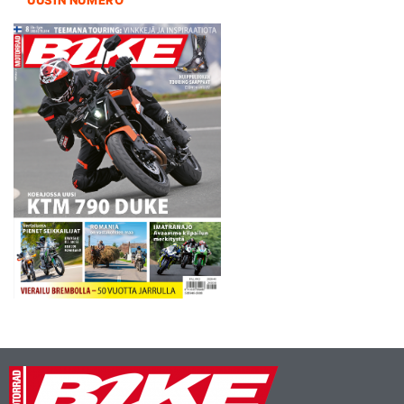
UUSIN NUMERO
tällä kertaa 3.-4. lokakuuta
Requistaan. MM-pisteistä…