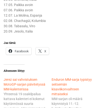
17.05. Paikka avoin
07.06. Paikka avoin
12.07. La Molina, Espanja
02.08. Chachagüí, Kolumbia
30.08. Tabasalu, Viro
20.09. Jesolo, Italia
Jaa tämä:
Facebook
X
Aiheeseen liittyy
Jerez sai vahvistuksen
Enduron MM-sarja typistyy
MotoGP-sarjan päivitetyssä
seitsemän
MM-kalenterissa
kisaviikonvaihteen
Yhteensä 19 osakilpailua
mittaiseksi
kattava kalenteri ei kokenut
MM-sarjan oli määrä
käytännössä suuria
käynnistyä 11.-12.