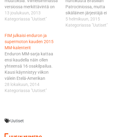
muutoksia. Viimeisimmässä
huhtikuuta Brasilian
versiossa merkittävintä on
Patrociniossa, mutta
se, että Jerezin radalla
13 joulukuun, 2013
sikäläinen järjestäjä ei
toukokuun alussa ajettava
Kategoriassa "Uutiset"
saanut kisan taloutta
5 helmikuun, 2015
Espanjan GP sai odotetun
riittävän ajoissa kuntoon.
Kategoriassa "Uutiset"
vahvistuksen. Samalla
Tämä merkitsee sitä, että
FIM julkaisi enduron ja
rukattiin lokakuulle
kauden startti tapahtuu
supermoton kauden 2015
ajoittuvan tiivistempoisen
18.-19. huhtikuuta Chilen
MM-kalenterit
kaukomaiden kiertueen
Talcassa, jossa on ajettu
Enduron MM-sarja kattaa
järjestystä. Ensimmäisen
MM-pisteistä jo kahdesti
ensi kaudella näin ollen
kalenteriversion mukaan
aiemmin. Chilen lisäksi
yhteensä 16 osakilpailua.
kiertueen oli määrä
sarjaa ajetaan Espanjassa,
Kausi käynnistyy viikon
käynnistyä Malesiassa. Nyt
Portugalissa, Kreikassa,
välein Etelä-Amerikan
järjestystä on muutettu
Italiassa, Belgiassa ja
kiertueella Brasiliassa ja
28 lokakuun, 2014
siten, että viikon välein…
Ranskassa.
Chilessä. Sarjan 11.-12.
Kategoriassa "Uutiset"
Suomalaiskuljettajista viime
huhtikuuta aloittava
vuoden…
Brasilian Patrocinio on uusi
tuttavuus. Sen sijaan Chilen
Talca on tullut tutuksi jo
Uutiset
aiemmilta kausilta. Enduron
MM-kausi huipentuu
perinteisesti Ranskaan ja