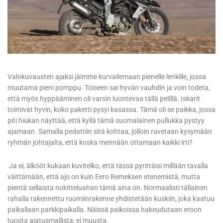
Valokuvausten ajaksi jäimme kurvailemaan pienelle lenkille, jossa
muutama pieni pomppu. Toiseen sai hyvän vauhdin ja voin todeta,
että myös hyppääminen oli varsin luontevaa tällä pelillä. Iskarit
toimivat hyvin, koko paketti pysyi kasassa. Tämä oli se paikka, jossa
piti hiukan näyttää, että kyllä tämä suomalainen pullukka pystyy
ajamaan. Samalla pedattiin sitä kohtaa, jolloin ruvetaan kysymään
ryhmän johtajalta, että koska mennään ottamaan kaikki irti?
Ja ei, älkööt kukaan kuvitelko, että tässä pyrittäisi millään tavalla
väittämään, että ajo on kuin Eero Remeksen etenemistä, mutta
pientä sellaista nokitteluahan tämä aina on. Normaalisti tällainen
rahalla rakennettu ruumiinrakenne yhdistetään kuskiin, joka kaatuu
paikallaan parkkipaikalla. Näissä paikoissa hakeudutaan eroon
tuosta ajatusmallista, ei muusta.