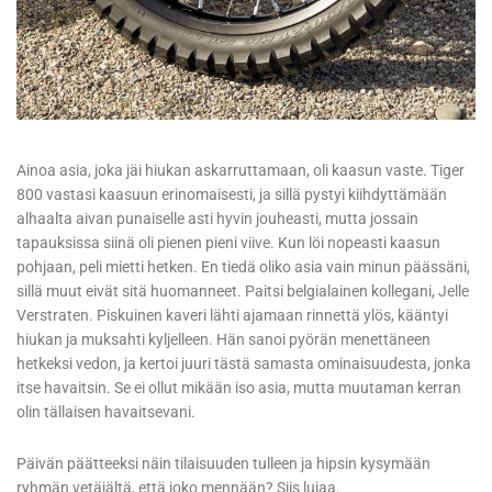
Ainoa asia, joka jäi hiukan askarruttamaan, oli kaasun vaste. Tiger
800 vastasi kaasuun erinomaisesti, ja sillä pystyi kiihdyttämään
alhaalta aivan punaiselle asti hyvin jouheasti, mutta jossain
tapauksissa siinä oli pienen pieni viive. Kun löi nopeasti kaasun
pohjaan, peli mietti hetken. En tiedä oliko asia vain minun päässäni,
sillä muut eivät sitä huomanneet. Paitsi belgialainen kollegani, Jelle
Verstraten. Piskuinen kaveri lähti ajamaan rinnettä ylös, kääntyi
hiukan ja muksahti kyljelleen. Hän sanoi pyörän menettäneen
hetkeksi vedon, ja kertoi juuri tästä samasta ominaisuudesta, jonka
itse havaitsin. Se ei ollut mikään iso asia, mutta muutaman kerran
olin tällaisen havaitsevani.
Päivän päätteeksi näin tilaisuuden tulleen ja hipsin kysymään
ryhmän vetäjältä, että joko mennään? Siis lujaa.