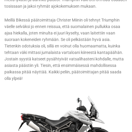
tosissaan ja jakoi ryhmät ajokokemuksen mukaan.
Meillä Bikessä päätoimittaja Christer Miinin oli tehnyt Triumphin
väelle selväksi jo ennen reissua, että suomalainen pullukka osaa
ajaa hiekalla, joten minulta ei juuri kyselty, vaan laitettiin vaan
suoraan kokeneiden ryhmään. Se oli pelkästään hyvä asia.
Tietenkin odotuksia oli, sillä en voinut olla huomaamatta, kuinka
tehtaan väki mittasi jumalaista vartaloani kiireestä kantapäähän.
Jostain syystä katseet pysähtyivät vatsalihasteni kohdalle, mutta
asiasta päästiin yli. Tiesin, että ensimmäisessä mahdollisessa
paikassa pitää näyttää. Kaikki peliin, päätoimittajan pitää saada
olla ylpeä!