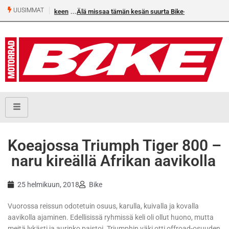
UUSIMMAT
Älä missaa tämän kesän suurta Bike-numeroa!
Koeajossa Triumph Tiger 800 –
naru kireällä Afrikan aavikolla
25 helmikuun, 2018
Bike
Vuorossa reissun odotetuin osuus, karulla, kuivalla ja kovalla
aavikolla ajaminen. Edellisissä ryhmissä keli oli ollut huono, mutta
meitä lykästi ja aurinko paistoi. Triumphin väki otti offroad-osuuden