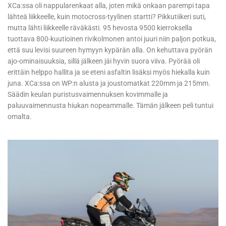
XCa:ssa oli nappularenkaat alla, joten mikä onkaan parempi tapa
lähteä liikkeelle, kuin motocross-tyylinen startti? Pikkutiikeri suti,
mutta lähti liikkeelle räväkästi. 95 hevosta 9500 kierroksella
tuottava 800-kuutioinen rivikolmonen antoi juuri niin paljon potkua,
että suu levisi suureen hymyyn kypärän alla. On kehuttava pyörän
ajo-ominaisuuksia, sillä jälkeen jäi hyvin suora viiva. Pyörää oli
erittäin helppo hallita ja se eteni asfaltin lisäksi myös hiekalla kuin
juna. XCa:ssa on WP:n alusta ja joustomatkat 220mm ja 215mm.
Säädin keulan puristusvaimennuksen kovimmalle ja
paluuvaimennusta hiukan nopeammalle. Tämän jälkeen peli tuntui
omalta.