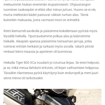
mieluummin hiukan enemmän etupainoisesti. Ohjaustangon
tuominen taaksepäin ei ehkä ollut minun juttuni. Huono se ei ole,
mutta mielestäni kädet painuvat väkisin turhan alas. Tämä
kuitenkin makuasia, josta varmasti moni on erimieltä.
Reitti kiemurteli aavikolla ja pääsimme kokeilemaan pyörää myös
löysällä hiekalla. Tiputtauduimme polkua alas ja käänsimme
hiekalle. Alaspäin ajaessa pääsimme testaaman jarruja, jotka
toimivat erittäin herkästi ja tarkasti myös soralla. Iskarit pitivät
renkaat kiinni maassa ja ajaminen oli luontevaa.
Hiekalla Tiger 800 XCa noudatti jo totuttua linjaa. Se eteni helposti,
ja se, mikä minua ilahdutti eritoten, oli linjan vaihtamisen helppous.
Tässäkin tilanteessa pyörä käyttäytyi kuin enduropeli ja meni juuri
sinne minne oli tarkoituskin.