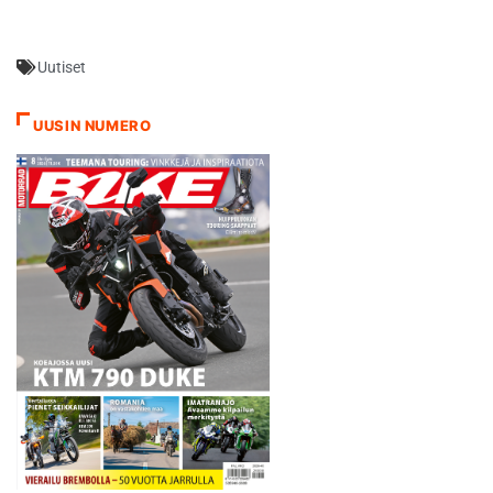
maailmanlaajuista
toimintasuunnitelmaa.
Hemmo ja AllRightin väki
Uutiset
haastaa nyt kaikki liittymään
Viiksi-Hemmot -ryhmään tai
tekemään ryhmälle
UUSIN NUMERO
lahjoituksen. Kaikkien
ryhmään liittyneiden kesken
arvotaan erilaisia vapaa-
ajan tuotepalkintoja! Tänään
olisi määrä aloittaa viiksien
kasvattaminen…