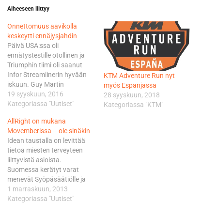
Aiheeseen liittyy
Onnettomuus aavikolla
keskeytti ennäjysjahdin
Päivä USA:ssa oli
ennätystestille otollinen ja
Triumphin tiimi oli saanut
Infor Streamlinerin hyvään
KTM Adventure Run nyt
iskuun. Guy Martin
myös Espanjassa
valmistautui ennätysjahtiin
19 syyskuun, 2016
28 syyskuun, 2018
hyvissä olosuhteissa, mutta
Kategoriassa "Uutiset"
Kategoriassa "KTM"
epäonni puuttui peliin.
AllRight on mukana
Martin yritti pitää laitteen
Movemberissa – ole sinäkin
suorassa, mutta
Idean taustalla on levittää
valitettavasti perä lähti
tietoa miesten terveyteen
suola-aavikolla alta ja
liittyvistä asioista.
aiheutti melkoisen
Suomessa kerätyt varat
vaaratilanteen. Martin selvisi
menevät Syöpäsäätiölle ja
kolarista vammoitta, mutta
Suomessa tehtävälle
1 marraskuun, 2013
Infor Streamliner koki kovia.
syöpätutkimukselle tukien
Kategoriassa "Uutiset"
Suurin haaste…
Movemberin