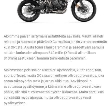
Aloitimme päivän siirtymällä asfalttiteitä aavikolle. Vauhti oli heti
reipasta ja huomasin pitäväni XCa-mallista jonkin verran enemmän
kuin XRt:stä. Alusta toimi allani paremmin ja säädettyäni aamulla
satulan korkeuden alimpaan 840 millin (XRt:ssä alimmillaan
810mm) asetukseen, homma toimi entistä paremmin.
Molemmissa peleissä on useita eri ajomoodeja, kuten road, rain,
sport, offroad, mutta XCa:ssa on erillinen offroadpro-asetus, joka
antaa takapyörän sutia ja jarrun lukkiutua. Aavikkopolun
avautuessa pysähdymme ja käänsimme offroadpro-asetuksen
päälle, sillä sitä ei voi muuttaa pyörän liikkuessa. Muita asetuksia
voi säätää myös ajaessa, mutta offroadpro-asetus vaati
pysähtymisen.