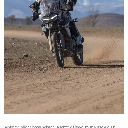
Ajoimme pääasiassa seisten. Asento oli hyvä, mutta itse ajaisin