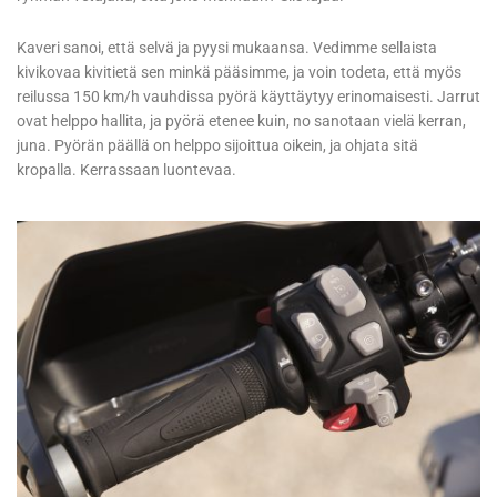
Kaveri sanoi, että selvä ja pyysi mukaansa. Vedimme sellaista
kivikovaa kivitietä sen minkä pääsimme, ja voin todeta, että myös
reilussa 150 km/h vauhdissa pyörä käyttäytyy erinomaisesti. Jarrut
ovat helppo hallita, ja pyörä etenee kuin, no sanotaan vielä kerran,
juna. Pyörän päällä on helppo sijoittua oikein, ja ohjata sitä
kropalla. Kerrassaan luontevaa.