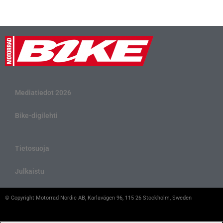
Mediatiedot 2026
Bike-digilehti
Tietosuoja
Julkaistu
© Copyright Motorrad Nordic AB, Karlavägen 96, 115 26 Stockholm, Sweden