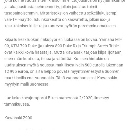
joita kolme vuotta sitten kritisoimme. Etujousitus on nyt jämäkämpi
ja takajousitusta pehmennetty, jolloin jousitus toimii
tasapainoisemmin. Mittaristoksi on vaihdettu selkeälukuisempi
väri-TFT-näyttö. Istuinkorkeutta on kasvatettu, jolloin iso- ja
keskikokoiset kuljettajat tuntevat pyörän paremmin omakseen.
Kilpailu keskiluokan nakupyörien luokassa on kovaa. Yamaha MT-
09, KTM 790 Duke (ja tuleva 890 Duke R) ja Triumph Street Triple
ovat kaikki kovia haastajia. Mutta Kawasaki tarjoaa kilpailijoitaan
enemmän kuutioita, tehoa ja vääntöä. Kun sen hintakin on
uudistuksen myötä noussut maltillisesti vain 500 eurolla lukemaan
12 995 euroa, on siitä helppo povata myyntimenestystä Suomen
markkinoilla ensi vuonnakin. Tänä vuonnahan se oli Kawasakin
myydyin malli Suomessa.
Lue koko koeajoraportti Biken numerosta 2/2020, ilmestyy
tammikuussa.
Kawasaki Z900