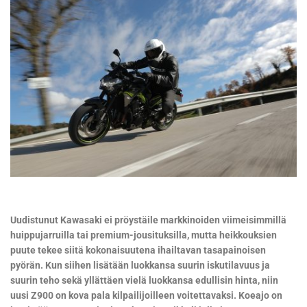
Uudistunut Kawasaki ei pröystäile markkinoiden viimeisimmillä
huippujarruilla tai premium-jousituksilla, mutta heikkouksien
puute tekee siitä kokonaisuutena ihailtavan tasapainoisen
pyörän. Kun siihen lisätään luokkansa suurin iskutilavuus ja
suurin teho sekä yllättäen vielä luokkansa edullisin hinta, niin
uusi Z900 on kova pala kilpailijoilleen voitettavaksi. Koeajo on