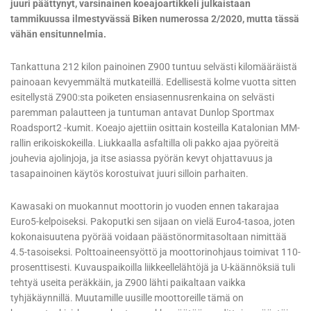
juuri päättynyt, varsinainen koeajoartikkeli julkaistaan
tammikuussa ilmestyvässä Biken numerossa 2/2020, mutta tässä
vähän ensitunnelmia.
Tankattuna 212 kilon painoinen Z900 tuntuu selvästi kilomääräistä
painoaan kevyemmältä mutkateillä. Edellisestä kolme vuotta sitten
esitellystä Z900:sta poiketen ensiasennusrenkaina on selvästi
paremman palautteen ja tuntuman antavat Dunlop Sportmax
Roadsport2 -kumit. Koeajo ajettiin osittain kosteilla Katalonian MM-
rallin erikoiskokeilla. Liukkaalla asfaltilla oli pakko ajaa pyöreitä
jouhevia ajolinjoja, ja itse asiassa pyörän kevyt ohjattavuus ja
tasapainoinen käytös korostuivat juuri silloin parhaiten.
Kawasaki on muokannut moottorin jo vuoden ennen takarajaa
Euro5-kelpoiseksi. Pakoputki sen sijaan on vielä Euro4-tasoa, joten
kokonaisuutena pyörää voidaan päästönormitasoltaan nimittää
4.5-tasoiseksi. Polttoaineensyöttö ja moottorinohjaus toimivat 110-
prosenttisesti. Kuvauspaikoilla liikkeellelähtöjä ja U-käännöksiä tuli
tehtyä useita peräkkäin, ja Z900 lähti paikaltaan vaikka
tyhjäkäynnillä. Muutamille uusille moottoreille tämä on