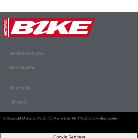
Mediatiedot 2026
Bike-digilehti
Tietosuoja
Julkaistu
© Copyright Motorrad Nordic AB, Karlavägen 96, 115 26 Stockholm, Sweden
Cookie Settings