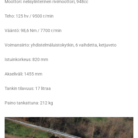
Moottori: nelisylinterinen rivimoottori, 948cc
Teho: 125 hv / 9500 r/min
Vääntö: 98,6 Nm / 7700 r/min
Voimansiirto: yhdistelmäluistokytkin, 6 vaihdetta, ketjuveto
Istuinkorkeus: 820 mm
Akseliväli: 1455 mm
Tankin tilavuus: 17 litraa
Paino tankattuna: 212 kg