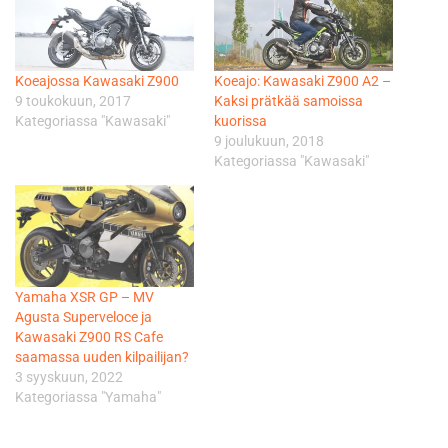
Koeajossa Kawasaki Z900
Koeajo: Kawasaki Z900 A2 –
9 toukokuun, 2017
Kaksi prätkää samoissa
Kategoriassa "Kawasaki"
kuorissa
9 joulukuun, 2018
Kategoriassa "Kawasaki"
Yamaha XSR GP – MV
Agusta Superveloce ja
Kawasaki Z900 RS Cafe
saamassa uuden kilpailijan?
3 syyskuun, 2022
Kategoriassa "Yamaha"