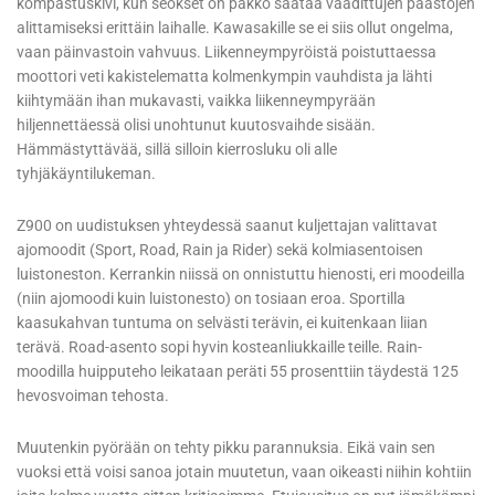
kompastuskivi, kun seokset on pakko säätää vaadittujen päästöjen
alittamiseksi erittäin laihalle. Kawasakille se ei siis ollut ongelma,
vaan päinvastoin vahvuus. Liikenneympyröistä poistuttaessa
moottori veti kakistelematta kolmenkympin vauhdista ja lähti
kiihtymään ihan mukavasti, vaikka liikenneympyrään
hiljennettäessä olisi unohtunut kuutosvaihde sisään.
Hämmästyttävää, sillä silloin kierrosluku oli alle
tyhjäkäyntilukeman.
Z900 on uudistuksen yhteydessä saanut kuljettajan valittavat
ajomoodit (Sport, Road, Rain ja Rider) sekä kolmiasentoisen
luistoneston. Kerrankin niissä on onnistuttu hienosti, eri moodeilla
(niin ajomoodi kuin luistonesto) on tosiaan eroa. Sportilla
kaasukahvan tuntuma on selvästi terävin, ei kuitenkaan liian
terävä. Road-asento sopi hyvin kosteanliukkaille teille. Rain-
moodilla huipputeho leikataan peräti 55 prosenttiin täydestä 125
hevosvoiman tehosta.
Muutenkin pyörään on tehty pikku parannuksia. Eikä vain sen
vuoksi että voisi sanoa jotain muutetun, vaan oikeasti niihin kohtiin