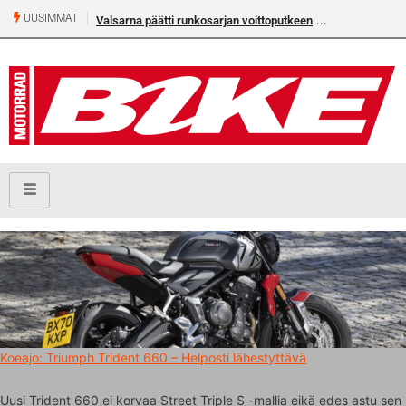
UUSIMMAT
Valsarna päätti runkosarjan voittoputkeen
Koeajo: Triumph Trident 660 – Helposti lähestyttävä
Uusi Trident 660 ei korvaa Street Triple S -mallia eikä edes astu sen