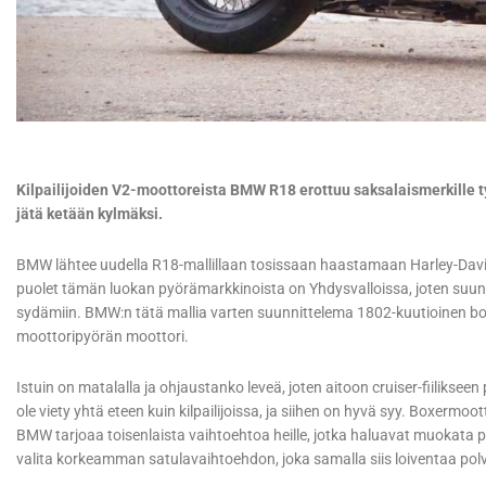
Kilpailijoiden V2-moottoreista BMW R18 erottuu saksalaismerkille ty
jätä ketään kylmäksi.
BMW lähtee uudella R18-mallillaan tosissaan haastamaan Harley-Davids
puolet tämän luokan pyörämarkkinoista on Yhdysvalloissa, joten suun
sydämiin. BMW:n tätä mallia varten suunnittelema 1802-kuutioinen bo
moottoripyörän moottori.
Istuin on matalalla ja ohjaustanko leveä, joten aitoon cruiser-fiiliksee
ole viety yhtä eteen kuin kilpailijoissa, ja siihen on hyvä syy. Boxermoot
BMW tarjoaa toisenlaista vaihtoehtoa heille, jotka haluavat muokata p
valita korkeamman satulavaihtoehdon, joka samalla siis loiventaa po