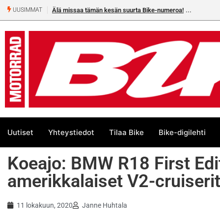
Heikkilä kymmenes 250cc EM-challengessä
UUSIMMAT
Uutiset
Yhteystiedot
Tilaa Bike
Bike-digilehti
Koeajo: BMW R18 First Edi
amerikkalaiset V2-cruiseri
11 lokakuun, 2020
Janne Huhtala