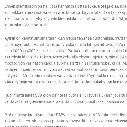
Ennen starttinapin painallusta kannattaa ottaa tukeva ote jaloilla, sil
voimakkaan terävästi vasemmalle. Moottori käydä lotkottaa tyhjäkäynt
lukemaa. Matala tyhjäkäynnin kierrosluku saa aikaan selvää tärinää, mik
ja Harrikan V2-moottorit.
Kytkin on kahvatuntumaltaan kuin missä tahansa customissa, mutta va
sporttipyörästä. Vääntöä riittää tyhjäkäynniltä lähtien riittävästi. V
ajan 2000 ja 4000 kierroksen välillä. Parhaimmillaan moottori onkin 
kierroksia lähelle 5700 kierroksen kohdalla olevaa rajoitinta, niin tu
moottori on värinätön kaikilla suomalaisittain sallituilla nopeuksilla. 
satasen nopeudessa, niin voimakkaat värinät sekä tuntuvat persuksissa
näkymän. Moottorin tasaisen vahvasta vääntökäyrästä kertoo sekin, e
viidenkympin vauhtia vaikka kuljettaja ei koske kaasukahvaan lainkaa
Huolimatta lähes 350 kilon painosta pyörä ei ”ui syvällä”, vaan jousi
kantavalla progressiivisuudellaan. Jarrut ovat jousituksen kanssa sama
R18 on hieno kunnianosoitus BMW:n jo vuodesta 1923 jatkuneelle ilma
jatkumolle. Retrohenkisyys paistaa vahvasti läpi kaikessa muotoilussa. 