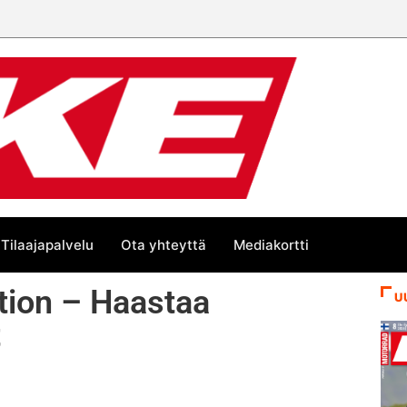
Tilaajapalvelu
Ota yhteyttä
Mediakortti
tion – Haastaa
U
t