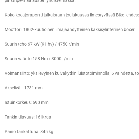
pinstripe-maalausten yhdistelmässä.
Koko koeajoraportti julkaistaan joulukuussa ilmestyvässä Bike-lehdes
Moottori: 1802-kuutioinen ilmajäähdytteinen kaksisylinterinen boxer
Suurin teho 67 kW (91 hv) / 4750 r/min
Suurin vääntö 158 Nm / 3000 r/min
Voimansiirto: yksilevyinen kuivakytkin luistotoiminnolla, 6 vaihdetta, t
Akseliväli: 1731 mm
Istuinkorkeus: 690 mm
Tankin tilavuus: 16 litraa
Paino tankattuna: 345 kg