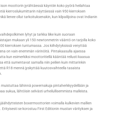
lä ison moottorin jyrähtäessä käyntiin koko pyörä heilahtaa
iä kierroslukumittarin näyttäessä vain 950 kierroksen
ä lienee ollut tarkoituksenakin, kun kilpailijoina ovat Indianin
ihdepolkimen lyhyt ja tarkka liike kuin suoraan
almistajan mukaan yli 150 newtonmetrin vääntö on tarjolla koko
2000 kierroksen tuntumassa. Jos kiihdytyksissä venyttää
loksena on vain enemmän värinöitä. Pintakaasulla ajaessa
Mutta kun esimerkiksi moottoritiellä kääntää reilusti kaasua
 että sumentavat samalla niin peilien kuin mittarinkin
ttä R18 mennä jyskyttää kuutosvaihteella tasaista
n.
tus muistuttaa lähinnä powernakuja pintaherkkyydellään ja
a sukua, lähtöisin selvästi urheilullisemmista malleista.
jäähdytteisten boxermoottorien voimalla kulkevien mallien
Erityisesti se korostuu First Editionin mustan värityksen ja