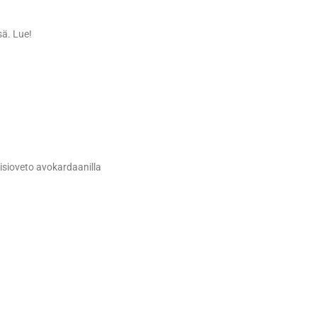
sä. Lue!
oisioveto avokardaanilla