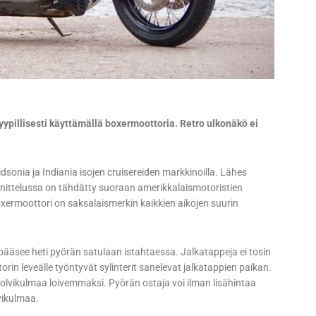
ypillisesti käyttämällä boxermoottoria. Retro ulkonäkö ei
onia ja Indiania isojen cruisereiden markkinoilla. Lähes
nittelussa on tähdätty suoraan amerikkalaismotoristien
xermoottori on saksalaismerkin kaikkien aikojen suurin
n pääsee heti pyörän satulaan istahtaessa. Jalkatappeja ei tosin
torin leveälle työntyvät sylinterit sanelevat jalkatappien paikan.
olvikulmaa loivemmaksi. Pyörän ostaja voi ilman lisähintaa
lvikulmaa.