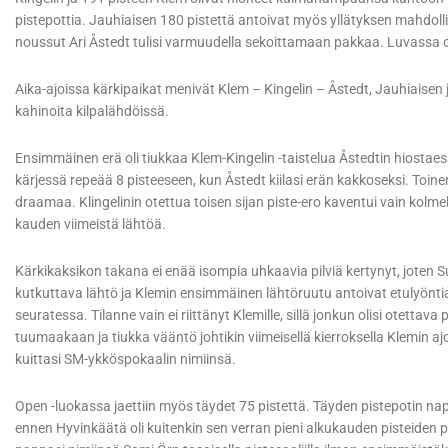
pistepottia. Jauhiaisen 180 pistettä antoivat myös yllätyksen mahdollis
noussut Ari Åstedt tulisi varmuudella sekoittamaan pakkaa. Luvassa oli
Aika-ajoissa kärkipaikat menivät Klem – Kingelin – Åstedt, Jauhiaise
kahinoita kilpalähdöissä.
Ensimmäinen erä oli tiukkaa Klem-Kingelin -taistelua Åstedtin hiostaes
kärjessä repeää 8 pisteeseen, kun Åstedt kiilasi erän kakkoseksi. To
draamaa. Klingelinin otettua toisen sijan piste-ero kaventui vain kolmella
kauden viimeistä lähtöä.
Kärkikaksikon takana ei enää isompia uhkaavia pilviä kertynyt, jote
kutkuttava lähtö ja Klemin ensimmäinen lähtöruutu antoivat etulyöntia
seuratessa. Tilanne vain ei riittänyt Klemille, sillä jonkun olisi otettava
tuumaakaan ja tiukka vääntö johtikin viimeisellä kierroksella Klemin aj
kuittasi SM-ykköspokaalin nimiinsä.
Open -luokassa jaettiin myös täydet 75 pistettä. Täyden pistepotin na
ennen Hyvinkäätä oli kuitenkin sen verran pieni alkukauden pisteiden puu