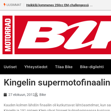
Heikkilä kymmenes 250cc EM-challengessä
UUSIMMAT
Uutiset
Yhteystiedot
Tilaa Bike
Bike-digilehti
Kingelin supermotofinaalin
27 elokuun, 2012
Bike
Kauden kolmen lähdön finaaliin oli kutkuttavat lähtöasetelmat, kun sar
Kingelin ja 191 pisteen Klem olivat hioneet kulmahampaansa kuntoon k