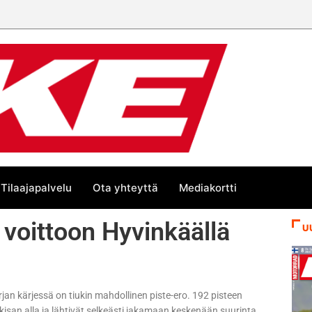
Tilaajapalvelu
Ota yhteyttä
Mediakortti
 voittoon Hyvinkäällä
U
jan kärjessä on tiukin mahdollinen piste-ero. 192 pisteen
isan alla ja lähtivät selkeästi jakamaan keskenään suurinta