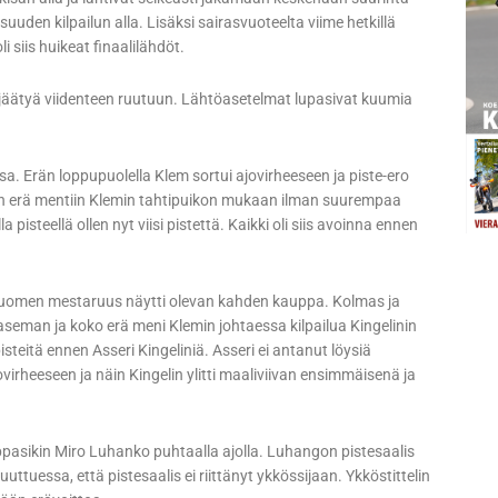
uuden kilpailun alla. Lisäksi sairasvuoteelta viime hetkillä
 siis huikeat finaalilähdöt.
n jäätyä viidenteen ruutuun. Lähtöasetelmat lupasivat kuumia
sa. Erän loppupuolella Klem sortui ajovirheeseen ja piste-ero
inen erä mentiin Klemin tahtipuikon mukaan ilman suurempaa
 pisteellä ollen nyt viisi pistettä. Kaikki oli siis avoinna ennen
n Suomen mestaruus näytti olevan kahden kauppa. Kolmas ja
seman ja koko erä meni Klemin johtaessa kilpailua Kingelinin
 pisteitä ennen Asseri Kingeliniä. Asseri ei antanut löysiä
ovirheeseen ja näin Kingelin ylitti maaliviivan ensimmäisenä ja
ppasikin Miro Luhanko puhtaalla ajolla. Luhangon pistesaalis
ttuessa, että pistesaalis ei riittänyt ykkössijaan. Ykköstittelin