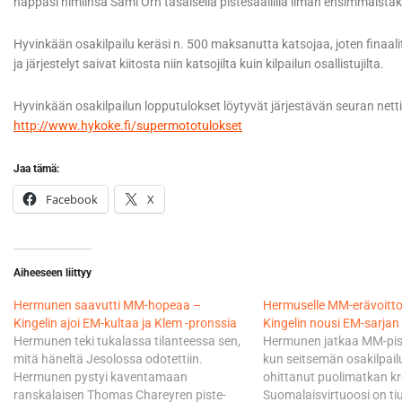
nappasi nimiinsä Sami Örn tasaisella pistesaaliilla ilman ensimmäistä
Hyvinkään osakilpailu keräsi n. 500 maksanutta katsojaa, joten finaali
ja järjestelyt saivat kiitosta niin katsojilta kuin kilpailun osallistujilta.
Hyvinkään osakilpailun lopputulokset löytyvät järjestävän seuran nettis
http://www.hykoke.fi/supermototulokset
Jaa tämä:
Facebook
X
Aiheeseen liittyy
Hermunen saavutti MM-hopeaa –
Hermuselle MM-erävoitto 
Kingelin ajoi EM-kultaa ja Klem -pronssia
Kingelin nousi EM-sarjan
Hermunen teki tukalassa tilanteessa sen,
Hermunen jatkaa MM-pist
mitä häneltä Jesolossa odotettiin.
kun seitsemän osakilpail
Hermunen pystyi kaventamaan
ohittanut puolimatkan k
ranskalaisen Thomas Chareyren piste-
Suomalaisvirtuoosi on t