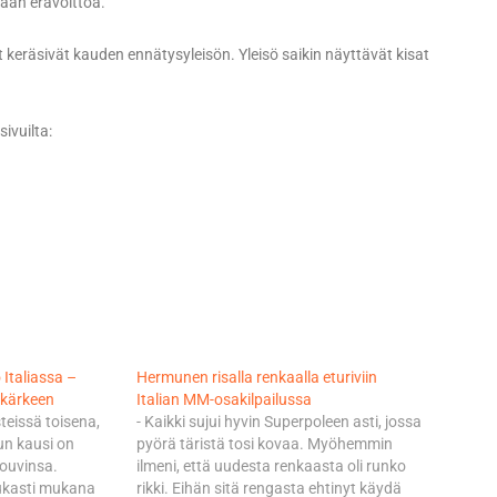
kään erävoittoa.
t keräsivät kauden ennätysyleisön. Yleisö saikin näyttävät kisat
ivuilta:
Italiassa –
Hermunen risalla renkaalla eturiviin
 kärkeen
Italian MM-osakilpailussa
eissä toisena,
- Kaikki sujui hyvin Superpoleen asti, jossa
un kausi on
pyörä täristä tosi kovaa. Myöhemmin
rouvinsa.
ilmeni, että uudesta renkaasta oli runko
iukasti mukana
rikki. Eihän sitä rengasta ehtinyt käydä