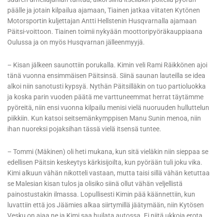
päälle ja jotain kilpailua ajamaan, Tiainen jatkaa viitaten Kytönen
Motorsportin kuljettajan Antti Hellstenin Husqvarnalla ajamaan
Päitsi-voittoon. Tiainen toimii nykyään moottoripyöräkauppiaana
Oulussa ja on myös Husqvarnan jälleenmyyjä.
– Kisan jälkeen saunottiin porukalla. Kimin veli Rami Räikkönen ajoi
tänä vuonna ensimmäisen Päitsinsä. Siinä saunan lauteilla se idea
alkoi niin sanotusti kypsyä. Nythän Päitsilläkin on tuo partioluokka
ja koska parin vuoden päätä me varttuneemmat herrat täytämme
pyöreitä, niin ensi vuonna kilpailu menisi vielä nuoruuden hulluttelun
piikkiin. Kun katsoi seitsemänkymppisen Manu Sunin menoa, niin
ihan nuoreksi pojaksihan tässä vielä itsensä tuntee.
– Tommi (Mäkinen) oli heti mukana, kun sitä vieläkin niin sieppaa se
edellisen Päitsin keskeytys kärkisijoilta, kun pyörään tuli joku vika.
Kimi alkuun vähän nikotteli vastaan, mutta taisi sillä vähän ketuttaa
se Malesian kisan tulos ja olisiko siinä ollut vähän veljellistä
painostustakin ilmassa. Lopullisesti Kimin pää käännettiin, kun
luvattiin että jos Jäämies alkaa siirtymillä jäätymään, niin Kytösen
Vesku on ajaa ne ja Kimi saa huilata autossa. Ei niitä ukkoja erota