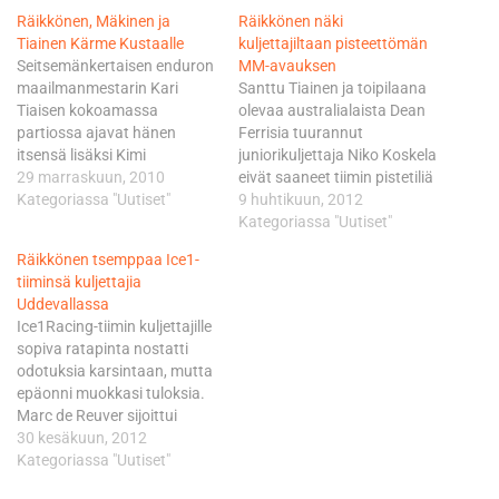
Räikkönen, Mäkinen ja
Räikkönen näki
Tiainen Kärme Kustaalle
kuljettajiltaan pisteettömän
Seitsemänkertaisen enduron
MM-avauksen
maailmanmestarin Kari
Santtu Tiainen ja toipilaana
Tiaisen kokoamassa
olevaa australialaista Dean
partiossa ajavat hänen
Ferrisia tuurannut
itsensä lisäksi Kimi
juniorikuljettaja Niko Koskela
Räikkönen ja nelinkertainen
29 marraskuun, 2010
eivät saaneet tiimin pistetiliä
rallin maailmanmestari
Kategoriassa "Uutiset"
avattua Valkenswaardin
9 huhtikuun, 2012
Tommi Mäkinen. Partio
hiekkaradan haastavissa
Kategoriassa "Uutiset"
osallistuu Business-
olosuhteissa. Räikkönen on
Räikkönen tsemppaa Ice1-
luokkaan, jossa
kuitenkin varma, että
tiiminsä kuljettajia
osallistutaan vähemmän
parannusta on luvassa jo
Uddevallassa
totisen kilvanajon ohella
pikapuoliin. - Kumpikaan
Ice1Racing-tiimin kuljettajille
varainkeruutalkoisiin
kuljettajistamme ei ole
sopiva ratapinta nostatti
Suomen nuorten enduron Six
säilynyt loukkaantumilta
odotuksia karsintaan, mutta
Days maajoukkueen hyväksi.
harjoituskaudella, joten
epäonni muokkasi tuloksia.
Mestarikolmikossa kaikilla
ensimmäinen kisa tuli
Marc de Reuver sijoittui
on moottoripyörätaustaa.
osittain varmasti liian pian.
18:nneksi ja Santtu Tiainen
30 kesäkuun, 2012
Kimi Räikkösen laji on
Uskon, että seuraavat…
24:nneksi. Tiainen ja
Kategoriassa "Uutiset"
nelipyöräisten lisäksi
loppukauden Dean Ferrisiä
motocross. Tommi Mäkinen