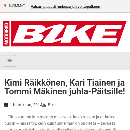
UUSIMMAT
Valsarna päätti runkosarjan voittoputkeen
Kimi Räikkönen, Kari Tiainen ja
Tommi Mäkinen juhla-Päitsille!
1 huhtikuun, 2014
Bike
– Tänä vuonna kun meidän mies voitti koko roskan ja oli kaikin
puolin – niin reitin, kelin kuin tunnelmankin puolesta – sellaista
suuren urheilujuhlan tuntua, alkoi siinä itselläkin poltella pyörän