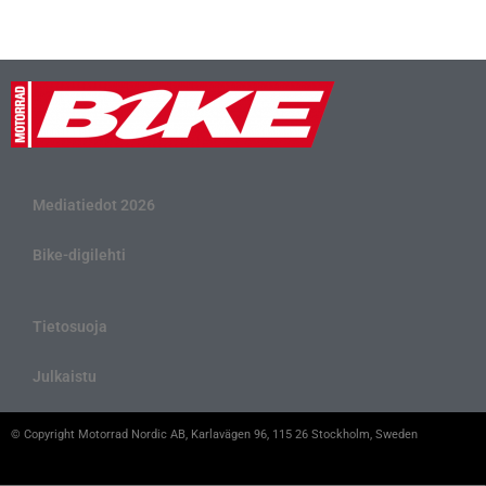
Mediatiedot 2026
Bike-digilehti
Tietosuoja
Julkaistu
© Copyright Motorrad Nordic AB, Karlavägen 96, 115 26 Stockholm, Sweden