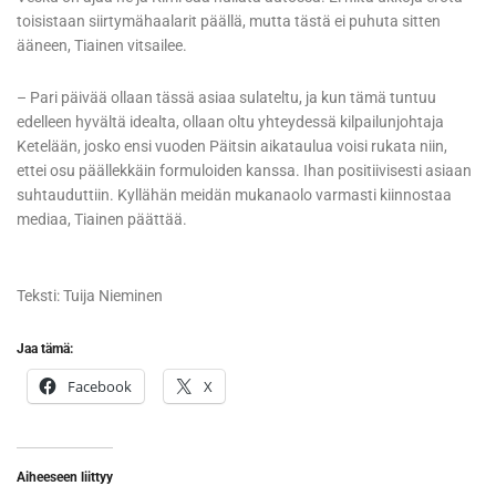
toisistaan siirtymähaalarit päällä, mutta tästä ei puhuta sitten
ääneen, Tiainen vitsailee.
– Pari päivää ollaan tässä asiaa sulateltu, ja kun tämä tuntuu
edelleen hyvältä idealta, ollaan oltu yhteydessä kilpailunjohtaja
Ketelään, josko ensi vuoden Päitsin aikataulua voisi rukata niin,
ettei osu päällekkäin formuloiden kanssa. Ihan positiivisesti asiaan
suhtauduttiin. Kyllähän meidän mukanaolo varmasti kiinnostaa
mediaa, Tiainen päättää.
Teksti: Tuija Nieminen
Jaa tämä:
Facebook
X
Aiheeseen liittyy