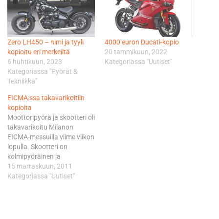
Zero LH450 – nimi ja tyyli
4000 euron Ducati-kopio
kopioitu eri merkeiltä
20 tammikuun, 2022
6 huhtikuun, 2023
Kategoriassa "Uutiset"
Kategoriassa "Pyörät &
Tekniikka"
EICMA:ssa takavarikoitiin
kopioita
Moottoripyörä ja skootteri oli
takavarikoitu Milanon
EICMA-messuilla viime viikon
lopulla. Skootteri on
kolmipyöräinen ja
muistuttaa erehdyttävästi
15 marraskuun, 2011
tunnetun
Kategoriassa "Uutiset"
italialaisvalmistajan mallia.
Nyt suurta
kiinalaisvalmistajaa
epäillään