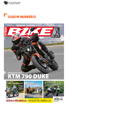
Uutiset
tuoteväärennöksestä ja
patenttiloukkauksesta.
Poliisille asiasta vihjanneiden
UUSIN NUMERO
mukaan takavarikoidut
pyörät olivat suoria kopioita.