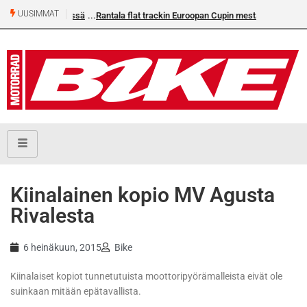
UUSIMMAT
M-challengessä
Rantala flat trackin Euroopan Cupin mestari
Kiinalainen kopio MV Agusta
Rivalesta
6 heinäkuun, 2015
Bike
Kiinalaiset kopiot tunnetutuista moottoripyörämalleista eivät ole
suinkaan mitään epätavallista.