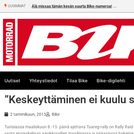
Älä missaa tämän kesän suurta Bike-numeroa!
UUSIMMAT
Uutiset
Yhteystiedot
Tilaa Bike
Bike-digilehti
”Keskeyttäminen ei kuulu 
2 tammikuun, 2013
Bike
Tunisiassa maaliskuun 8.-15. päivä ajettava Tuareg-rally on Rally Rai
vasta ensiaskeliaan aavikkorallien maailmassa ja pääasiassa hakema