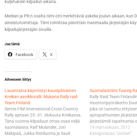
kuljetuksiin kilpailun aikana.
Median ja PR:n osalta tiimi otti merkittäviä askelia joulun aikaan, kun
aineistotoimittaja. Tiimi toimittaa päivittäin materiaalia järjestäjän k
kilpailujärjestäjän sivuilla.
Jaa tämä:
Facebook
X
Aiheeseen liittyy
Lauantaina käynnistyi kuusipäiväinen
Suomalaistiimi Tuareg Ra
Kreikan aavikkoralli. Mukana Rally raid
Rally Raid Team Finlandi
Team Finland.
moottoripyöräkerho Dust
Serres FIM International Cross Country
joka on tunnettu erityise
Rally ajetaan 25.-31. elokuuta Kreikassa.
ajotapahtumien järjestä
Tänä vuonna kilpailuun ottaa osaa neljä
järjestämiä tapahtumia o
suomalaista: Ralf Molander, Jori
esimerkiksi KTM Adventur
19 marraskuun, 2012
Mäkipää, Jukka Ristiluoma ja Sauli
Butt SS 1000 ja Arctic Bu
Kategoriassa "Uutiset"