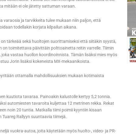
ta mitään ei ole jätetty sattuman varaan.
 varaosia ja tarvikkeita tulee mukaan niin paljon, että
idaan todellakin korjata kilpailun aikana.
on tärkeää sekä huoltojen suorittamiseksi että siitäkin syystä,
 on toimitettava päivittäin polttoainetta reitin varrelle. Tiimin
, joka vastaa huollon koordinoinnista. Tämän lisäksi mies myös
stuu Jorin lisäksi kokeneista MX-mekaanikoista.
 pyritään ottamalla mahdollisuuksien mukaan kotimaista
 kuutiota tavaraa. Painoakin kalustolle kertyy 5,2 tonnia.
äksi automiesten tavaroita kuljettaa 12 metrinen rekka. Rekat
 noin 20 tuntia. Matkalla tiimi poimii kyyntiin kisaan
kin Tuareg Rallyyn suuntaavia tiimejä.
 neljä vuokra-autoa, joita käytetään myös huolto-, video- ja PR-