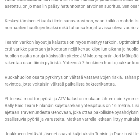
asetettu, on jo maaliin pääsy hatunnoston arvoinen suoritus. Sen osal
Keskeyttäminen ei kuulu tiimin sanavarastoon, vaan kaikkia mahdollisia
normaalien huoltojen lisäksi mikä tahansa korjattavissa oleva vaurio vo
Teamin varikon layout ja kalustus on myös mietityy tarkoin. Optimointi 
että varikko puretaan ja kootaan neljä kertaa kilpailun aikana ja huollon
huollon osalta naruja käsissään pitelee JM Motorsportin Jori Mäkipää
rakentaa osan tiimin pyöristä. Yhteensä 7-henkinen huoltojoukkue koo
Ruokahuollon osalta pyrkimys on välttää vatsavaivojen riskiä. Tähän
ravintoa, jotta voitaisiin välttää paikallista bakteerikantaa.
Yhteensä moottoripyörä- ja ATV-kaluston mukaan lähtee noin kymmenen
Rally Raid Team Finlandin kuljetusrekan yhteispituus on 16 metriä. Lis
ajetaan Travemündesta Genovaan, joka ottaa pakollisine pysähdyksineen
osallistuvia pyöriä ja varusteita. Matkan varrella letkaan liittyy muita
Joukkueen lentävät jäsenet saavat kuljetuksiin Tunisin ja Duezin välille