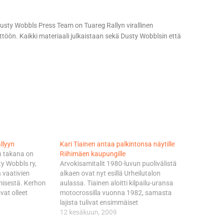
 Dusty Wobbls Press Team on Tuareg Rallyn virallinen
äyttöön. Kaikki materiaali julkaistaan sekä Dusty Wobblsin että
llyyn
Kari Tiainen antaa palkintonsa näytille
n takana on
Riihimäen kaupungille
y Wobbls ry,
Arvokisamitalit 1980-luvun puolivälistä
n vaativien
alkaen ovat nyt esillä Urheilutalon
misestä. Kerhon
aulassa. Tiainen aloitti kilpailu-uransa
vat olleet
motocrossilla vuonna 1982, samasta
e Rally, Dusty
lajista tulivat ensimmäiset
tt SS 1000.
suomenmestaruusmitalitkin. Lopulliseksi
12 kesäkuun, 2009