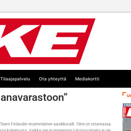
Tilaajapalvelu
Ota yhteyttä
Mediakortti
sanavarastoon”
U
d Team Finlandin ensimmäinen aavikkoralli. Tiimi on ottamassa
ssa kokemusta. Vaikka sen kummempia tulostavoitteita ei ole