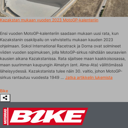
Kazakstan mukaan vuoden 2023 MotoGP-kalenteriin
Ensi vuoden MotoGP-kalenteriin saadaan mukaan uusi rata, kun
Kazakstanin osakilpailu on vahvistettu mukaan kauden 2023
ohjelmaan. Sokol International Racetrack ja Dorna ovat solmineet
viiden vuoden sopimuksen, jolla MotoGP-sirkus nähdään seuraavien
kausien aikana Kazakstanissa. Rata sijaitsee maan kaakkoisosassa,
maan suurimman kaupungin Almatyn (ent. Alma-Ata) välittömässä
läheisyydessä. Kazakstanista tulee näin 30. valtio, johon MotoGP-
sirkus rantautuu vuodesta 1949 …
Jatka artikkelin
lukemista
Bike