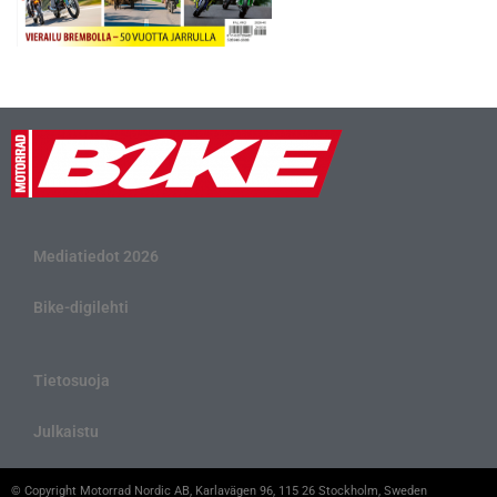
Mediatiedot 2026
Bike-digilehti
Tietosuoja
Julkaistu
© Copyright Motorrad Nordic AB, Karlavägen 96, 115 26 Stockholm, Sweden