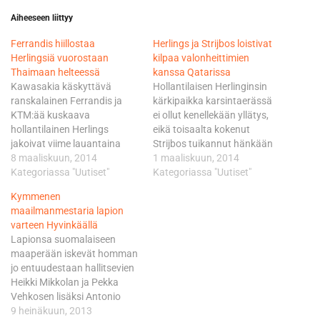
Aiheeseen liittyy
Ferrandis hiillostaa
Herlings ja Strijbos loistivat
Herlingsiä vuorostaan
kilpaa valonheittimien
Thaimaan helteessä
kanssa Qatarissa
Kawasakia käskyttävä
Hollantilaisen Herlinginsin
ranskalainen Ferrandis ja
kärkipaikka karsintaerässä
KTM:ää kuskaava
ei ollut kenellekään yllätys,
hollantilainen Herlings
eikä toisaalta kokenut
jakoivat viime lauantaina
Strijbos tuikannut hänkään
Qatarissa ajetun MM-
8 maaliskuun, 2014
Suzukillaan suinkaan täysin
1 maaliskuun, 2014
avauksen erävoitot. Sama
Kategoriassa "Uutiset"
puskista. Strijbos tervehti
Kategoriassa "Uutiset"
kaksikko kapinoi jälleen
ruutulippua 4,343 sekunnin
Kymmenen
kärjessä, kun panoksena oli
erolla ranskalaiseen
maailmanmestaria lapion
Thaimaan helteisen
Kawasaki-kuljettajaan
varteen Hyvinkäällä
osakilpailun karsintaerän
Gautier Pauliniin. Venäläinen
Lapionsa suomalaiseen
voitto Si Rachan radalla.
Evgeny Bobryshev puristi
maaperään iskevät homman
Ferrandis hoiti homman
Hondallaan kolmanneksi
jo entuudestaan hallitsevien
edukseen 0,783 sekunnin
6,157 sekuntia pohjista. -
Heikki Mikkolan ja Pekka
erolla sarjaa johtavaan
Olen kieltämättä vähän
Vehkosen lisäksi Antonio
Herlingsiin. Herlings puristi
yllättynyt. Otin kuitenkin
Cairoli, Harry Everts, Stefan
9 heinäkuun, 2013
Ferrandisin ohi toiseksi
hyvän startin ja ajoin