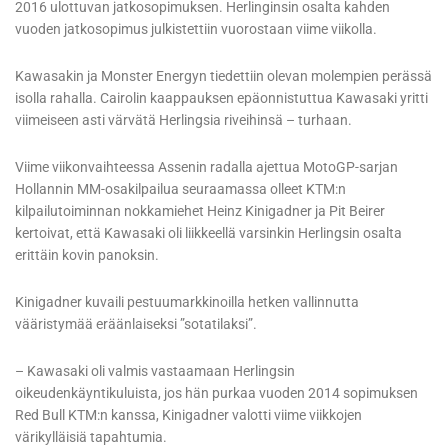
2016 ulottuvan jatkosopimuksen. Herlinginsin osalta kahden
vuoden jatkosopimus julkistettiin vuorostaan viime viikolla.
Kawasakin ja Monster Energyn tiedettiin olevan molempien perässä
isolla rahalla. Cairolin kaappauksen epäonnistuttua Kawasaki yritti
viimeiseen asti värvätä Herlingsia riveihinsä – turhaan.
Viime viikonvaihteessa Assenin radalla ajettua MotoGP-sarjan
Hollannin MM-osakilpailua seuraamassa olleet KTM:n
kilpailutoiminnan nokkamiehet Heinz Kinigadner ja Pit Beirer
kertoivat, että Kawasaki oli liikkeellä varsinkin Herlingsin osalta
erittäin kovin panoksin.
Kinigadner kuvaili pestuumarkkinoilla hetken vallinnutta
vääristymää eräänlaiseksi ”sotatilaksi”.
– Kawasaki oli valmis vastaamaan Herlingsin
oikeudenkäyntikuluista, jos hän purkaa vuoden 2014 sopimuksen
Red Bull KTM:n kanssa, Kinigadner valotti viime viikkojen
värikylläisiä tapahtumia.