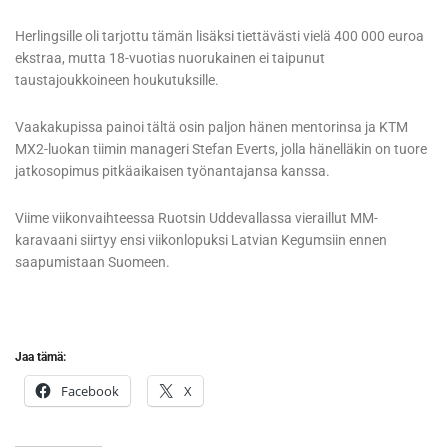
Herlingsille oli tarjottu tämän lisäksi tiettävästi vielä 400 000 euroa
ekstraa, mutta 18-vuotias nuorukainen ei taipunut
taustajoukkoineen houkutuksille.
Vaakakupissa painoi tältä osin paljon hänen mentorinsa ja KTM
MX2-luokan tiimin manageri Stefan Everts, jolla hänelläkin on tuore
jatkosopimus pitkäaikaisen työnantajansa kanssa.
Viime viikonvaihteessa Ruotsin Uddevallassa vieraillut MM-
karavaani siirtyy ensi viikonlopuksi Latvian Kegumsiin ennen
saapumistaan Suomeen.
Jaa tämä:
Facebook
X