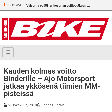
UUSIMMAT
Valsarna päätti runkosarjan voittoputkeen
Älä missaa täm
numeroa!
Kauden kolmas voitto
Binderille – Ajo Motorsport
jatkaa ykkösenä tiimien MM-
pisteissä
28 lokakuun, 2018
Janne Huhtala