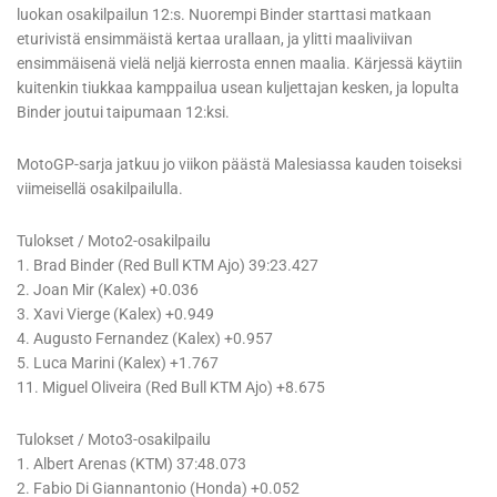
luokan osakilpailun 12:s. Nuorempi Binder starttasi matkaan
eturivistä ensimmäistä kertaa urallaan, ja ylitti maaliviivan
ensimmäisenä vielä neljä kierrosta ennen maalia. Kärjessä käytiin
kuitenkin tiukkaa kamppailua usean kuljettajan kesken, ja lopulta
Binder joutui taipumaan 12:ksi.
MotoGP-sarja jatkuu jo viikon päästä Malesiassa kauden toiseksi
viimeisellä osakilpailulla.
Tulokset / Moto2-osakilpailu
1. Brad Binder (Red Bull KTM Ajo) 39:23.427
2. Joan Mir (Kalex) +0.036
3. Xavi Vierge (Kalex) +0.949
4. Augusto Fernandez (Kalex) +0.957
5. Luca Marini (Kalex) +1.767
11. Miguel Oliveira (Red Bull KTM Ajo) +8.675
Tulokset / Moto3-osakilpailu
1. Albert Arenas (KTM) 37:48.073
2. Fabio Di Giannantonio (Honda) +0.052