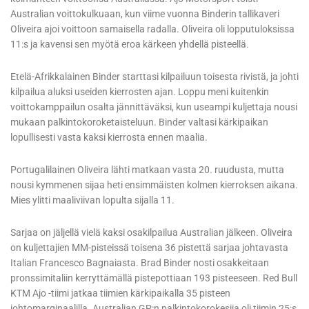
Australian voittokulkuaan, kun viime vuonna Binderin tallikaveri
Oliveira ajoi voittoon samaisella radalla. Oliveira oli lopputuloksissa
11:s ja kavensi sen myötä eroa kärkeen yhdellä pisteellä.
Etelä-Afrikkalainen Binder starttasi kilpailuun toisesta rivistä, ja johti
kilpailua aluksi useiden kierrosten ajan. Loppu meni kuitenkin
voittokamppailun osalta jännittäväksi, kun useampi kuljettaja nousi
mukaan palkintokoroketaisteluun. Binder valtasi kärkipaikan
lopullisesti vasta kaksi kierrosta ennen maalia.
Portugalilainen Oliveira lähti matkaan vasta 20. ruudusta, mutta
nousi kymmenen sijaa heti ensimmäisten kolmen kierroksen aikana.
Mies ylitti maaliviivan lopulta sijalla 11.
Sarjaa on jäljellä vielä kaksi osakilpailua Australian jälkeen. Oliveira
on kuljettajien MM-pisteissä toisena 36 pistettä sarjaa johtavasta
Italian Francesco Bagnaiasta. Brad Binder nosti osakkeitaan
pronssimitaliin kerryttämällä pistepottiaan 193 pisteeseen. Red Bull
KTM Ajo -tiimi jatkaa tiimien kärkipaikalla 35 pisteen
johtomarginaalilla. Australian GP:n palkintokorokesija oli tiimin 25:s