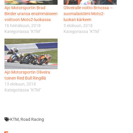
Ajo Motorsportin Brad
Oliveiralle voitto Brnossa –
Binder uransa ensimmäiseen
suomalaistiimi Moto2-
voittoon Moto2-luokassa
luokan kärkeen
16 heinäkuun, 2018
5 elokuun, 2018
Kategoriassa "KTM"
Kategoriassa "KTM"
Ajo Motorsportin Oliveira
toinen Red Bull Ringillä
13 elokuun, 2018
Kategoriassa "KTM"
KTM
,
Road Racing