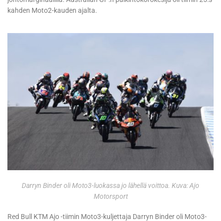
kahden Moto2-kauden ajalta.
Darryn Binder oli Moto3-luokassa jo lähellä voittoa. Kuva: Ajo
Motorsport
Red Bull KTM Ajo -tiimin Moto3-kuljettaja Darryn Binder oli Moto3-