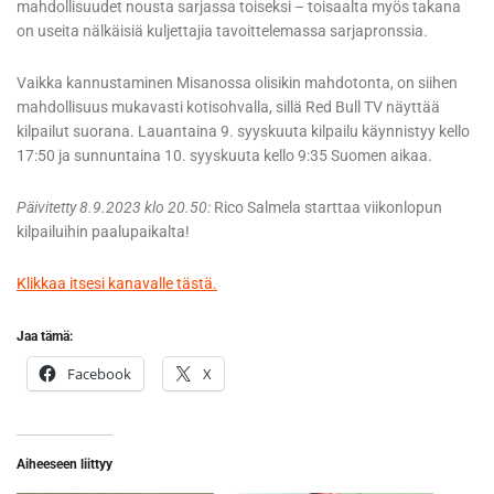
mahdollisuudet nousta sarjassa toiseksi – toisaalta myös takana
on useita nälkäisiä kuljettajia tavoittelemassa sarjapronssia.
Vaikka kannustaminen Misanossa olisikin mahdotonta, on siihen
mahdollisuus mukavasti kotisohvalla, sillä Red Bull TV näyttää
kilpailut suorana. Lauantaina 9. syyskuuta kilpailu käynnistyy kello
17:50 ja sunnuntaina 10. syyskuuta kello 9:35 Suomen aikaa.
Päivitetty 8.9.2023 klo 20.50:
Rico Salmela starttaa viikonlopun
kilpailuihin paalupaikalta!
Klikkaa itsesi kanavalle tästä.
Jaa tämä:
Facebook
X
Aiheeseen liittyy