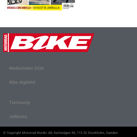
Mediatiedot 2026
Bike-digilehti
Tietosuoja
Julkaistu
© Copyright Motorrad Nordic AB, Karlavägen 96, 115 26 Stockholm, Sweden