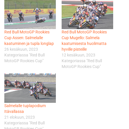
Red Bull MotoGP Rookies
Red Bull MotoGP Rookies
Cup Assen: Salmelalle
Cup Mugello: Salmela
kaatuminen ja tupla longlap
kaatumisesta huolimatta
26 kesäkuun, 2023
hyville pisteille
Kategoriassa "Red Bull
12 kesäkuun, 2023
MotoGP Rookies Cup"
Kategoriassa "Red Bull
MotoGP Rookies Cup"
Salmelalle tuplapodium
Itävallassa
21 elokuun, 2023
Kategoriassa "Red Bull
MotoGP Rookies Cup"