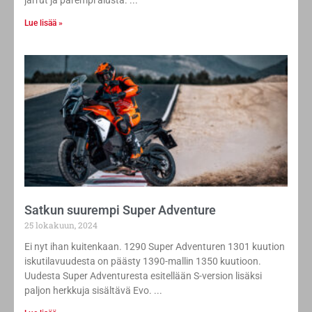
jarrut ja parempi alusta.
Lue lisää »
Satkun suurempi Super Adventure
25 lokakuun, 2024
Ei nyt ihan kuitenkaan. 1290 Super Adventuren 1301 kuution
iskutilavuudesta on päästy 1390-mallin 1350 kuutioon.
Uudesta Super Adventuresta esitellään S-version lisäksi
paljon herkkuja sisältävä Evo.