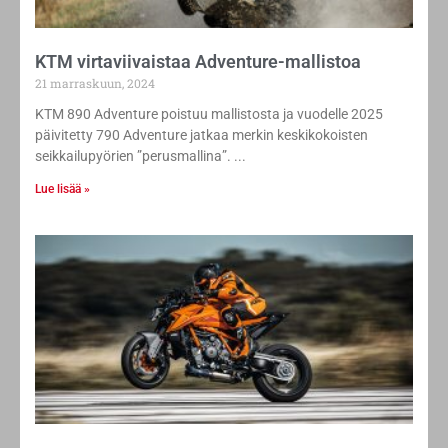
KTM virtaviivaistaa Adventure-mallistoa
21 marraskuun, 2024
KTM 890 Adventure poistuu mallistosta ja vuodelle 2025
päivitetty 790 Adventure jatkaa merkin keskikokoisten
seikkailupyörien ”perusmallina”.
Lue lisää »