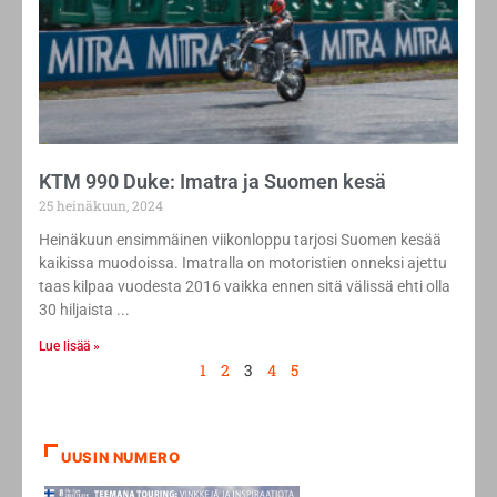
KTM 990 Duke: Imatra ja Suomen kesä
25 heinäkuun, 2024
Heinäkuun ensimmäinen viikonloppu tarjosi Suomen kesää
kaikissa muodoissa. Imatralla on motoristien onneksi ajettu
taas kilpaa vuodesta 2016 vaikka ennen sitä välissä ehti olla
30 hiljaista
Lue lisää »
1
2
3
4
5
UUSIN NUMERO