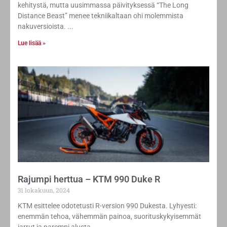
kehitystä, mutta uusimmassa päivityksessä “The Long
Distance Beast” menee tekniikaltaan ohi molemmista
nakuversioista.
Lue lisää »
Rajumpi herttua – KTM 990 Duke R
31 lokakuun, 2024
KTM esittelee odotetusti R-version 990 Dukesta. Lyhyesti:
enemmän tehoa, vähemmän painoa, suorituskykyisemmät