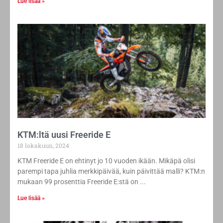
Lue lisää »
KTM:ltä uusi Freeride E
18 lokakuun, 2024
KTM Freeride E on ehtinyt jo 10 vuoden ikään. Mikäpä olisi
parempi tapa juhlia merkkipäivää, kuin päivittää malli? KTM:n
mukaan 99 prosenttia Freeride E:stä on
Lue lisää »