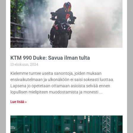
KTM 990 Duke: Savua ilman tulta
13 elokuun, 2024
Kielemme tuntee useita sanontoja, joiden mukaan
ensivaikutelmaan ja ulkonäköön ei saisi sokeasti luottaa.
Lapsena jo opetetaan ottamaan asioista selvää ennen
lopullisen mielipiteen muodostamista ja monesti
Lue lisää »