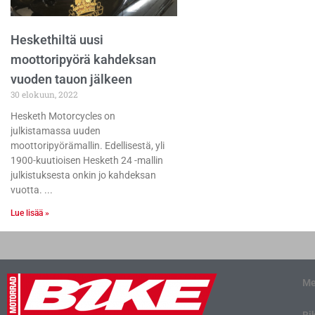
Heskethiltä uusi
moottoripyörä kahdeksan
vuoden tauon jälkeen
30 elokuun, 2022
Hesketh Motorcycles on
julkistamassa uuden
moottoripyörämallin. Edellisestä, yli
1900-kuutioisen Hesketh 24 -mallin
julkistuksesta onkin jo kahdeksan
vuotta.
Lue lisää »
Me