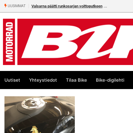
Valsarna päätti runkosarjan voittoputkeen
UUSIMMAT
Uutiset
Yhteystiedot
Tilaa Bike
Bike-digilehti