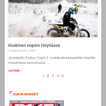
Koskinen nopein Höytiässä
11 tammikuun, 2026
Jyväskylän Enduro Cupin 3. osakilpailu kaasuteltiin Höytiän
maisemissa sunnuntaina.
Lue lisää »
1
2
3
4
5
UUSIN NUMERO