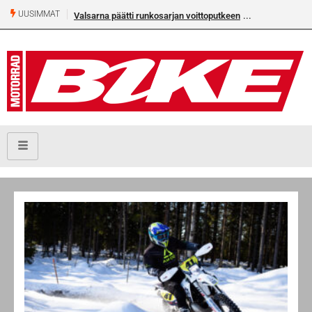
UUSIMMAT
arna päätti runkosarjan voittoputkeen
Älä missaa tämän kesän suurta Bike-
numeroa!