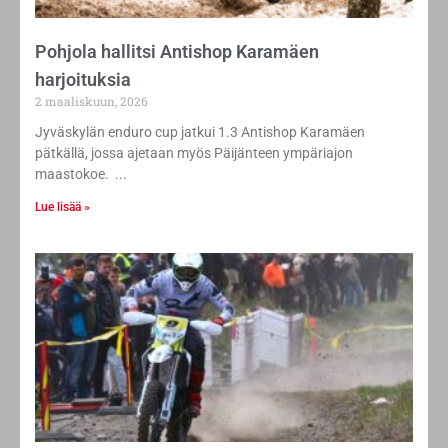
Pohjola hallitsi Antishop Karamäen
harjoituksia
2 maaliskuun, 2026
Jyväskylän enduro cup jatkui 1.3 Antishop Karamäen
pätkällä, jossa ajetaan myös Päijänteen ympäriajon
maastokoe.
Lue lisää »