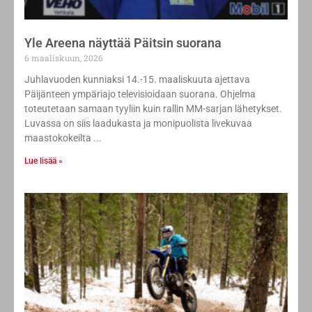
Yle Areena näyttää Päitsin suorana
6 maaliskuun, 2026
Juhlavuoden kunniaksi 14.-15. maaliskuuta ajettava
Päijänteen ympäriajo televisioidaan suorana. Ohjelma
toteutetaan samaan tyyliin kuin rallin MM-sarjan lähetykset.
Luvassa on siis laadukasta ja monipuolista livekuvaa
maastokokeilta
Lue lisää »