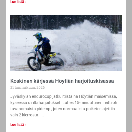
Lue lisää »
Koskinen kärjessä Höytiän harjoituskisassa
21 tammikuun, 2026
Jyväskylän endurocup jatkui tiistaina Höytiän maisemissa,
kyseessä oli iltaharjoitukset. Lähes 15-minuuttinen reitti oli
tavanomaista pidempi, joten normaalista poiketen ajettiin
vain 2 kierrosta.
Lue lisää »