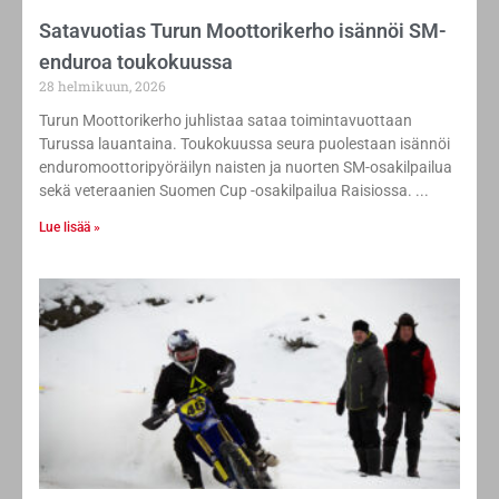
Satavuotias Turun Moottorikerho isännöi SM-
enduroa toukokuussa
28 helmikuun, 2026
Turun Moottorikerho juhlistaa sataa toimintavuottaan
Turussa lauantaina. Toukokuussa seura puolestaan isännöi
enduromoottoripyöräilyn naisten ja nuorten SM-osakilpailua
sekä veteraanien Suomen Cup -osakilpailua Raisiossa.
Lue lisää »