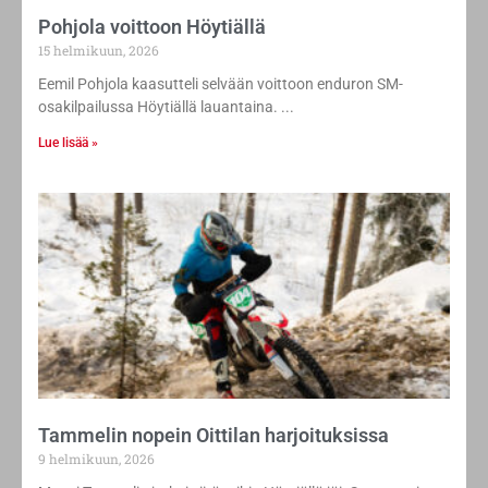
Pohjola voittoon Höytiällä
15 helmikuun, 2026
Eemil Pohjola kaasutteli selvään voittoon enduron SM-
osakilpailussa Höytiällä lauantaina.
Lue lisää »
Tammelin nopein Oittilan harjoituksissa
9 helmikuun, 2026