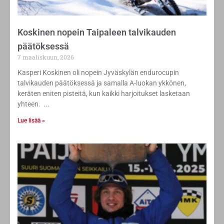
Koskinen nopein Taipaleen talvikauden
päätöksessä
7 maaliskuun, 2026
Kasperi Koskinen oli nopein Jyväskylän endurocupin
talvikauden päätöksessä ja samalla A-luokan ykkönen,
keräten eniten pisteitä, kun kaikki harjoitukset lasketaan
yhteen.
Lue lisää »