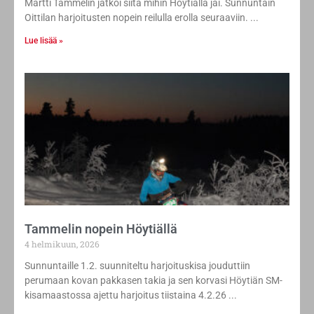
Martti Tammelin jatkoi siitä mihin Höytiällä jäi. Sunnuntain
Oittilan harjoitusten nopein reilulla erolla seuraaviin.
Lue lisää »
Tammelin nopein Höytiällä
4 helmikuun, 2026
Sunnuntaille 1.2. suunniteltu harjoituskisa jouduttiin
perumaan kovan pakkasen takia ja sen korvasi Höytiän SM-
kisamaastossa ajettu harjoitus tiistaina 4.2.26