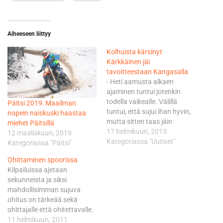
Aiheeseen liittyy
Kolhuista kärsinyt
Kärkkäinen jäi
tavoitteestaan Kangasalla
- Heti aamusta alkaen
ajaminen tuntui jotenkin
todella vaikealle. Välillä
Päitsi 2019: Maailman
tuntui, että sujui ihan hyvin,
nopein naiskuski haastaa
mutta sitten taas jäin
miehet Päitsillä
jurraamaan paikoilleen. -
17 helmikuun, 2015
12 maaliskuun, 2019
Kropan kanssa tuli ongelmia,
Kategoriassa "Uutiset"
Kategoriassa "Päitsi"
kun toisen kierroksen
Ohittaminen spoorissa
siirtymän lopussa sain iskun
Kilpailuissa ajetaan
selkääni, joka sitten herkistyi
sekunneista ja siksi
melkoisen kipeäksi
mahdollisimman sujuva
viimeiselle kierrokselle. Lisää
ohitus on tärkeää sekä
vastoinkäymisiä tuli, kun
ohittajalle että ohitettavalle.
kaatuessa ohut kanto meni
Onnistunut ohitus alkaa
11 helmikuun, 2011
polvituen…