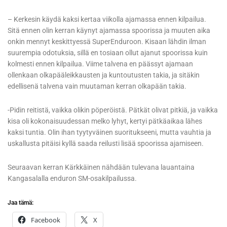
– Kerkesin käydä kaksi kertaa viikolla ajamassa ennen kilpailua.
Sitä ennen olin kerran käynyt ajamassa spoorissa ja muuten aika
onkin mennyt keskittyessä SuperEnduroon. Kisaan lähdin ilman
suurempia odotuksia, sillä en tosiaan ollut ajanut spoorissa kuin
kolmesti ennen kilpailua. Viime talvena en päässyt ajamaan
ollenkaan olkapääleikkausten ja kuntoutusten takia, ja sitäkin
edellisenä talvena vain muutaman kerran olkapään takia.
-Pidin reitistä, vaikka olikin pöperöistä. Pätkät olivat pitkiä, ja vaikka
kisa oli kokonaisuudessan melko lyhyt, kertyi pätkäaikaa lähes
kaksi tuntia. Olin ihan tyytyväinen suoritukseeni, mutta vauhtia ja
uskallusta pitäisi kyllä saada reilusti lisää spoorissa ajamiseen.
Seuraavan kerran Kärkkäinen nähdään tulevana lauantaina
Kangasalalla enduron SM-osakilpailussa.
Jaa tämä:
Facebook
X