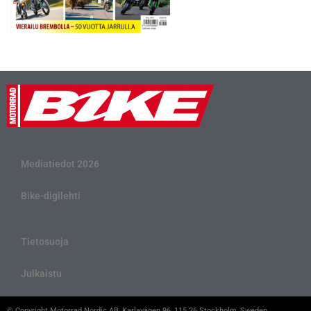
Mediatiedot 2026
Bike-digilehti
Tietosuoja
Julkaistu
© Copyright Motorrad Nordic AB, Karlavägen 96, 115 26 Stockholm, Sweden