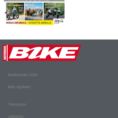
Mediatiedot 2026
Bike-digilehti
Tietosuoja
Julkaistu