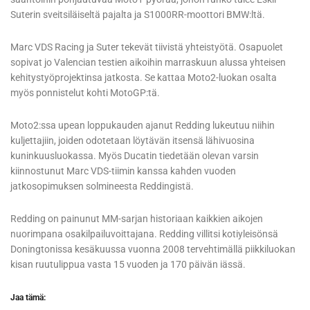
Suterin sveitsiläiseltä pajalta ja S1000RR-moottori BMW:ltä.
Marc VDS Racing ja Suter tekevät tiivistä yhteistyötä. Osapuolet
sopivat jo Valencian testien aikoihin marraskuun alussa yhteisen
kehitystyöprojektinsa jatkosta. Se kattaa Moto2-luokan osalta
myös ponnistelut kohti MotoGP:tä.
Moto2:ssa upean loppukauden ajanut Redding lukeutuu niihin
kuljettajiin, joiden odotetaan löytävän itsensä lähivuosina
kuninkuusluokassa. Myös Ducatin tiedetään olevan varsin
kiinnostunut Marc VDS-tiimin kanssa kahden vuoden
jatkosopimuksen solmineesta Reddingistä.
Redding on painunut MM-sarjan historiaan kaikkien aikojen
nuorimpana osakilpailuvoittajana. Redding villitsi kotiyleisönsä
Doningtonissa kesäkuussa vuonna 2008 tervehtimällä piikkiluokan
kisan ruutulippua vasta 15 vuoden ja 170 päivän iässä.
Jaa tämä: