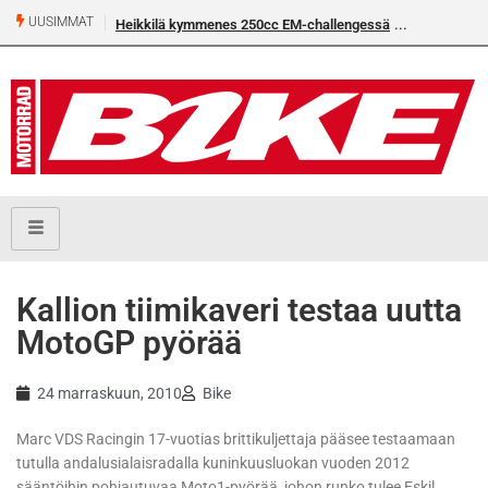
UUSIMMAT
Heikkilä kymmenes 250cc EM-challengessä
Kallion tiimikaveri testaa uutta
MotoGP pyörää
24 marraskuun, 2010
Bike
Marc VDS Racingin 17-vuotias brittikuljettaja pääsee testaamaan
tutulla andalusialaisradalla kuninkuusluokan vuoden 2012
sääntöihin pohjautuvaa Moto1-pyörää, johon runko tulee Eskil