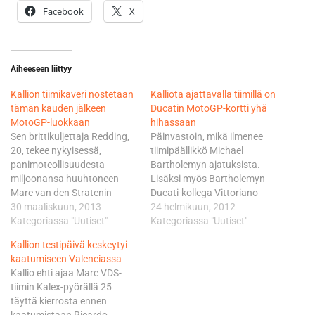
Facebook
X
Aiheeseen liittyy
Kallion tiimikaveri nostetaan
Kalliota ajattavalla tiimillä on
tämän kauden jälkeen
Ducatin MotoGP-kortti yhä
MotoGP-luokkaan
hihassaan
Sen brittikuljettaja Redding,
Päinvastoin, mikä ilmenee
20, tekee nykyisessä,
tiimipäällikkö Michael
panimoteollisuudesta
Bartholemyn ajatuksista.
miljoonansa huuhtoneen
Lisäksi myös Bartholemyn
Marc van den Stratenin
Ducati-kollega Vittoriano
omistamassa ja Michael
30 maaliskuun, 2013
Guareschi toi alkuvuodesta
24 helmikuun, 2012
Bartholemyn johtamassa
Kategoriassa "Uutiset"
tiettäväksi sen, mistä hän on
Kategoriassa "Uutiset"
belgialaisessa Marc VDS
aiemminkin puhunut: Ducati
Kallion testipäivä keskeytyi
Racing-tiimissä. Marc VDS
on kiinnostunut 19-
kaatumiseen Valenciassa
on tehnyt linjanvetonsa jo
vuotiaasta britti
Kallio ehti ajaa Marc VDS-
hyvissä ajoin kaudelle 2014,
Reddingista. Onko Marc
tiimin Kalex-pyörällä 25
eli yksi kuljettaja MotoGP-
VDS-tiimistä tulossa
täyttä kierrosta ennen
sarjan kuhunkin luokkaan:
kaudella 2013 Ducatin