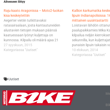
Aiheeseen liittyy
Raju kaato Aragonissa – Moto2-luokan
Kallion karkumatka keske
kisa keskeytettiin
lipuin Indianapolisissa: 1
Aegerter vietiin tutkittavaksi
mittainen uusintastartti
ratasairaalaan, josta kantautuneiden
Loistavan lähdön ottanu
alustavien tietojen mukaan päänsä
paalupaikkamies Mika Kal
kaatuessaan lyönyt kuljettaja on
kilpailua neljän kierroksen
kunnossa. Kilpailu oli määrä ajaa 21
sekunnilla, kun kuljettajat
kierroksen mittaisena. Uusintastartin
27 syyskuun, 2015
punaisin lipuin takaisin va
myötä se typistyy 14 kierroksen
Kategoriassa "Uutiset"
Uusintastartti käynnistyy
10 elokuun, 2014
mittaiseksi. Uusinstasartti käynnistyy klo
Suomen aikaa ja kisan pi
Kategoriassa "Uutiset"
13.45. Ajo Motorsportin Johann Zarcolla
kierrosta. Kilpailu oli mä
on mahdollisuudet saavuttaa
kierroksen mittaisena. Kal
maailmanmestaruus jo Aragonissa. Mika
omaa luokkaansa ensim
Kallio puolestaan ajaa debyyttikisansa
startissa, jossa hän kara
Uutiset
qatarilaisessa QMMF-tiimissä.…
Me
Bi