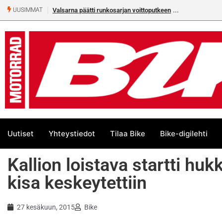
Valsarna päätti runkosarjan voittoputkeen
UUSIMMAT
Uutiset
Yhteystiedot
Tilaa Bike
Bike-digilehti
Kallion loistava startti h
kisa keskeytettiin
27 kesäkuun, 2015
Bike