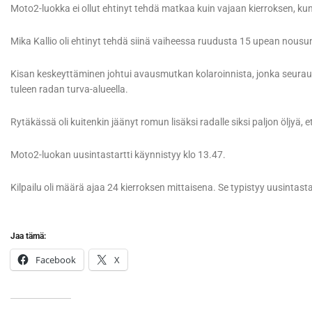
Moto2-luokka ei ollut ehtinyt tehdä matkaa kuin vajaan kierroksen, kun 
Mika Kallio oli ehtinyt tehdä siinä vaiheessa ruudusta 15 upean nous
Kisan keskeyttäminen johtui avausmutkan kolaroinnista, jonka seurauk
tuleen radan turva-alueella.
Rytäkässä oli kuitenkin jäänyt romun lisäksi radalle siksi paljon öljyä, 
Moto2-luokan uusintastartti käynnistyy klo 13.47.
Kilpailu oli määrä ajaa 24 kierroksen mittaisena. Se typistyy uusintasta
Jaa tämä:
Facebook
X