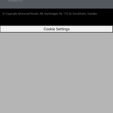
Julkaistu
© Copyright Motorrad Nordic AB, Karlavägen 96, 115 26 Stockholm, Sweden
Cookie Settings