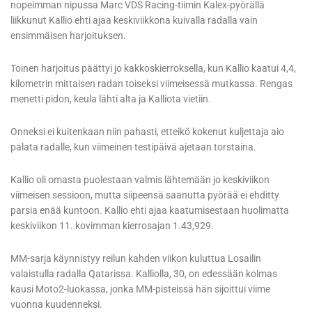
nopeimman nipussa Marc VDS Racing-tiimin Kalex-pyörällä
liikkunut Kallio ehti ajaa keskiviikkona kuivalla radalla vain
ensimmäisen harjoituksen.
Toinen harjoitus päättyi jo kakkoskierroksella, kun Kallio kaatui 4,4,
kilometrin mittaisen radan toiseksi viimeisessä mutkassa. Rengas
menetti pidon, keula lähti alta ja Kalliota vietiin.
Onneksi ei kuitenkaan niin pahasti, etteikö kokenut kuljettaja aio
palata radalle, kun viimeinen testipäivä ajetaan torstaina.
Kallio oli omasta puolestaan valmis lähtemään jo keskiviikon
viimeisen sessioon, mutta siipeensä saanutta pyörää ei ehditty
parsia enää kuntoon. Kallio ehti ajaa kaatumisestaan huolimatta
keskiviikon 11. kovimman kierrosajan 1.43,929.
MM-sarja käynnistyy reilun kahden viikon kuluttua Losailin
valaistulla radalla Qatarissa. Kalliolla, 30, on edessään kolmas
kausi Moto2-luokassa, jonka MM-pisteissä hän sijoittui viime
vuonna kuudenneksi.