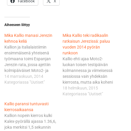
Facebook
X
Aiheeseen liittyy
Mika Kallio manasi Jerezin
Mika Kallio teki radikaalin
kehnoa keliä
ratkaisun Jerezissä: paluu
Kallion ja italialaistiimin
vuoden 2014 pyörän
ensimmäisenä yhteisenä
runkoon
työmaana toimi Espanjan
Kallio ehti ajaa Moto2-
Jerezin rata, jossa ajettiin
luokan toisen testipäivän
kolmipäiväiset Moto2- ja
kolmannessa ja viimeisessä
Moto3-luokkien yhteistestit
14 marraskuun, 2014
sessiossa vain yhdeksän
keskiviikosta perjantaihin.
Kategoriassa "Uutiset"
kierrosta, mutta aika koheni
Heti MM-kauden päätteeksi
välittömästi lähes neljällä
18 helmikuun, 2015
ajetut testit osuivat kuitenkin
kymmenyksellä. Kallio kiersi
Kategoriassa "Uutiset"
huonoon saumaan, sillä
Jerezin aurinkoisen radan
Kallio paransi tuntuvasti
jokaisena kolmena
yhteensä 52 kertaa ja niistä
kierrosaikaansa
testipäivänä Jerezin rata
nopein päätyi aikaan
Kallion nopein kierros kulki
peittyi sadekuurojen alle. -
1.43,396. Sillä lähti 0,219
Kalex-pyörällä ajassa 1.36,6,
Paljon huonompaa keliä tälle
sekuntia tiistain parhaasta.
joka merkitsi 1,5 sekunnin
testijaksolle ei oikein olisi
Kallio kuten monet muutkin